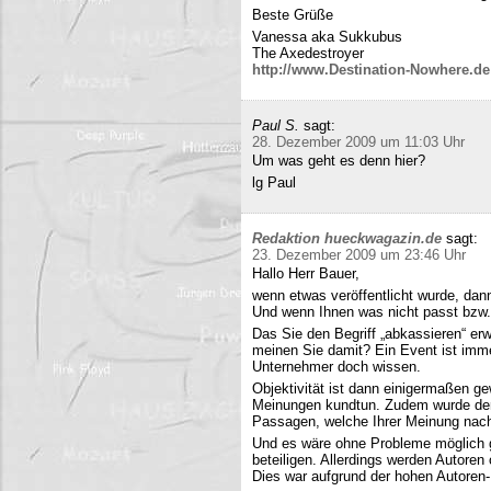
Beste Grüße
Vanessa aka Sukkubus
The Axedestroyer
http://www.Destination-Nowhere.de
Paul S.
sagt:
28. Dezember 2009 um 11:03 Uhr
Um was geht es denn hier?
lg Paul
Redaktion hueckwagazin.de
sagt:
23. Dezember 2009 um 23:46 Uhr
Hallo Herr Bauer,
wenn etwas veröffentlicht wurde, dan
Und wenn Ihnen was nicht passt bzw
Das Sie den Begriff „abkassieren“ erwä
meinen Sie damit? Ein Event ist immer
Unternehmer doch wissen.
Objektivität ist dann einigermaßen g
Meinungen kundtun. Zudem wurde der 
Passagen, welche Ihrer Meinung nach 
Und es wäre ohne Probleme möglich g
beteiligen. Allerdings werden Autore
Dies war aufgrund der hohen Autoren