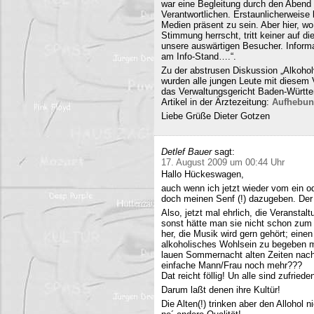
war eine Begleitung durch den Abend 
Verantwortlichen. Erstaunlicherweise 
Medien präsent zu sein. Aber hier, 
Stimmung herrscht, tritt keiner auf 
unsere auswärtigen Besucher. Informa
am Info-Stand….“.
Zu der abstrusen Diskussion „Alkohol
wurden alle jungen Leute mit diesem
das Verwaltungsgericht Baden-Württe
Artikel in der Ärztezeitung:
Aufhebun
Liebe Grüße Dieter Gotzen
Detlef Bauer
sagt:
17. August 2009 um 00:44 Uhr
Hallo Hückeswagen,
auch wenn ich jetzt wieder vom ein o
doch meinen Senf (!) dazugeben. Der A
Also, jetzt mal ehrlich, die Veranstalt
sonst hätte man sie nicht schon zum 
her, die Musik wird gern gehört; eine
alkoholisches Wohlsein zu begeben mi
lauen Sommernacht alten Zeiten nac
einfache Mann/Frau noch mehr???
Dat reicht föllig! Un alle sind zufriede
Darum laßt denen ihre Kultür!
Die Alten(!) trinken aber den Allohol 