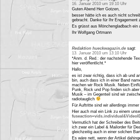
16. Januar 2010 um 19:10 Uhr
Guten Abend Herr Gotzen,
besser hätte ich es auch nicht schre
gebracht. Danke für Ihr Engagement
Es grüsst aus Mönchengladbach ein 
Ihr Wolfgang Ortmann
Redaktion hueckwagazin.de
sagt:
13. Januar 2010 um 13:10 Uhr
*Anm. d. Red.: der nachstehende Tex
hier veröffentlicht.*
Hallo,
es ist zwar richtig, dass ich ab und
bin, auch dass ich in einer Band name
machen wir Rock Musik. Neben Einfl
Punk, Rock und Pop finden sich aber 
Musik – im Gegenteil sind wir zwisch
radiotauglich
Für Auftritte sind wir allerdings imme
Hier auch mal ein Link zu einem uns
fuseaction=vids.individual&Video
Vermutlich hat der Schreiber des Be
ich zwar ein Label & Mailorder für De
gleichzeitig auch in einer solchen Ba
Es wäre nett, wenn der Artikel dahing