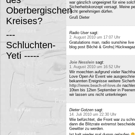
war gänzlich ungeeignet für eine solc
Sicherheitskonzept versagt. Meine pe
Oberbergischen
nicht genehmigen dürfen.
Gruß Dieter
Kreises?
---
Radio User
sagt:
2. August 2010 um 17:07 Uhr
Schluchten-
Gratulations man, radio sunshine liv
blog post Bêché & Grohs| Hückwagazi
Yeti -----
Joie Nesslein
sagt:
1. August 2010 um 16:52 Uhr
Wir moechten aufgrund vieler Nachfr
Love Open Air Event wie ausgeschrieb
bekannten Ereignisse weitere Sicherh
http://www.beach-of-love.de
nachles
10ten bis 12ten September in Peene
wir lassen uns nicht unterkriegen
Dieter Gotzen
sagt:
14. Juli 2010 um 22:30 Uhr
Wie befürchtet, die Front war zu schne
dann die Blitzrate extremst bescheide
Gewitter zu werden.
Ist halt wieder mal dumm gelaufen