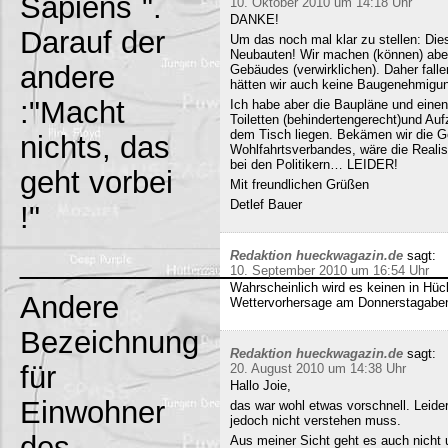
Sapiens`".
10. Oktober 2010 um 14:18 Uhr
DANKE!
Darauf der
Um das noch mal klar zu stellen: Dies
Neubauten! Wir machen (können) abe
andere
Gebäudes (verwirklichen). Daher fall
hätten wir auch keine Baugenehmigun
:"Macht
Ich habe aber die Baupläne und eine
Toiletten (behindertengerecht)und Au
dem Tisch liegen. Bekämen wir die G
nichts, das
Wohlfahrtsverbandes, wäre die Realisi
bei den Politikern… LEIDER!
geht vorbei
Mit freundlichen Grüßen
Detlef Bauer
!"
_________________________
Redaktion hueckwagazin.de
sagt:
10. September 2010 um 16:54 Uhr
Wahrscheinlich wird es keinen in Hück
Andere
Wettervorhersage am Donnerstagabe
Bezeichnung
Redaktion hueckwagazin.de
sagt:
für
20. August 2010 um 14:38 Uhr
Hallo Joie,
Einwohner
das war wohl etwas vorschnell. Leide
jedoch nicht verstehen muss.
des
Aus meiner Sicht geht es auch nicht 