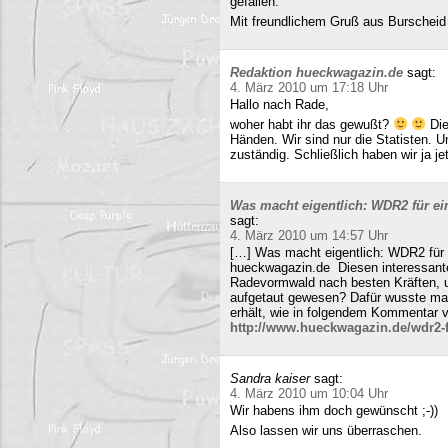
gefallen.
Mit freundlichem Gruß aus Burscheid
Redaktion hueckwagazin.de
sagt:
4. März 2010 um 17:18 Uhr
Hallo nach Rade,
woher habt ihr das gewußt?
Die
Händen. Wir sind nur die Statisten. 
zuständig. Schließlich haben wir ja j
Was macht eigentlich: WDR2 für ein
sagt:
4. März 2010 um 14:57 Uhr
[…] Was macht eigentlich: WDR2 für 
hueckwagazin.de Diesen interessante
Radevormwald nach besten Kräften, un
aufgetaut gewesen? Dafür wusste m
erhält, wie in folgendem Kommentar v
http://www.hueckwagazin.de/wdr2-fu
Sandra kaiser
sagt:
4. März 2010 um 10:04 Uhr
Wir habens ihm doch gewünscht ;-))
Also lassen wir uns überraschen.