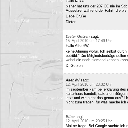
Hallo Elisa,
bisher hat uns der 207 CC nie im Stich
Aussetzer während der Fahrt, die bish
Liebe Grüße
Dieter
Dieter Gotzen
sagt:
15. April 2010 um 17:49 Uhr
Hallo AlterHW,
keine Ahnung wofür. Ich selbst durc
betrübt.“ Die Mitgliedsbeiträge sollen
wobei die noch niemand kennen kann
D. Gotzen
AlterHW
sagt:
12. April 2010 um 23:32 Uhr
im september kam bei erklärung des m
kulturhaus handelt, daß allen Bürge
jetzt und wie sieht das genau aus? 
nicht zum tragen. für was mache ich 
Elisa
sagt:
12. April 2010 um 20:25 Uhr
Mal ne frage. Bei Google suchte ich 