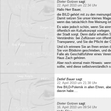
Dieter Gotzen
sagt:
22. April 2010 um 22:34 Uhr
Hallo Herr Bauer,
die BILD gehört mit zu den meinungsb
Damit setzen Sie unser kleines Maga
wenn das tatsächlich Ihre Meinung ist
Es wäre jedoch schön, wenn Sie einm
öffentlich ein Kulturkonzept vorlegen,
der Stadt sorgt. Denn dafür erhalten S
Verständnis: bei Zuflüssen von öffentl
Transparenz, und Sie die Pflicht der 
Und ich erinnere Sie an Ihren ersten
Sie von Blödsinn geschrieben, und di
Falle als Geschäftsführer eines Verei
Haus Zach gehören.
Aber noch einmal mein Hinweis: wenn i
sollte, wird diese selbstverständlich so
Detlef Bauer
sagt:
22. April 2010 um 21:38 Uhr
Ihre BILD-Polemik in allen Ehren, aber
davon habe….
Dieter Gotzen
sagt:
16. April 2010 um 09:54 Uhr