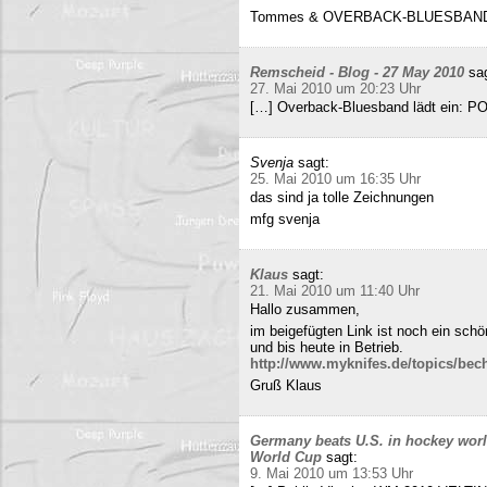
Tommes & OVERBACK-BLUESBAN
Remscheid - Blog - 27 May 2010
sa
27. Mai 2010 um 20:23 Uhr
[…] Overback-Bluesband lädt ein: P
Svenja
sagt:
25. Mai 2010 um 16:35 Uhr
das sind ja tolle Zeichnungen
mfg svenja
Klaus
sagt:
21. Mai 2010 um 11:40 Uhr
Hallo zusammen,
im beigefügten Link ist noch ein sch
und bis heute in Betrieb.
http://www.myknifes.de/topics/bec
Gruß Klaus
Germany beats U.S. in hockey worl
World Cup
sagt:
9. Mai 2010 um 13:53 Uhr