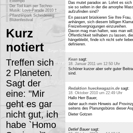
Eiltempo
Das mutet paradox an. Lohnt es sich n
Der Tod kam per Techno-
sie so selten in der die amorphe Ma
Musik: Love-Parade 2010 †
aufzufinden sind?
Pflanzenpark Scheideweg:
En passant brüskieren Sie Ihre Frau,
Blütenfestival
anhängen, sich diesem billigen Klamau
Freizeitvergnügungen einzureihen.
Kurz
Davon mag man halten, was man will,
Öffentlichkeit teilhaben zu lassen, di
hängebleibt, finde ich nicht sehr lieb
notiert
definieren.
Kean
sagt:
Treffen sich
18. Januar 2011 um 12:50 Uhr
Schöner kurzer aber sehr guter Beitra
2 Planeten.
sind.
Sagt der
Redaktion hueckwagazin.de
sagt:
eine: "Mir
18. Oktober 2010 um 22:49 Uhr
Hallo Herr Bauer,
geht es gar
daher auch mein Hinweis auf Provinz
seitens des Planungsbüros dieser Asp
nicht gut, ich
Dieter Gotzen
habe `Homo
Detlef Bauer
sagt: