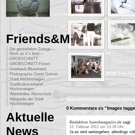
Friends&More
Die gestiefelten Zwerge –
Rock as it´s best –
GROBSCHNITT
GROBSCHNITT-Forum
Overback Bluesband
Photographie Dieter Gotzen
Stadt Hückeswagen
Stadtkulturverband
Hückeswagen
Waterbölles Remscheid
Wikipedia der Stadt
Hückeswagen
0 Kommentare zu “Images tagged
Aktuelle
Redaktion hueckwagazin.de
sagt:
News
13. Februar 2012 um 13:39 Uhr
Ja es wird weitergehen, allerdings völ