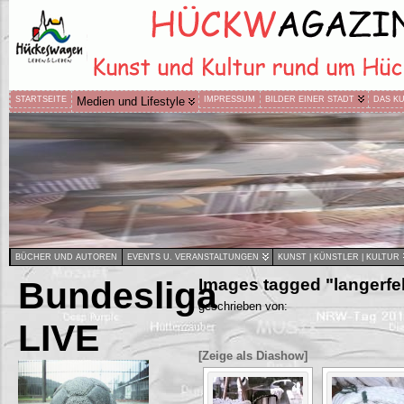
STARTSEITE
Medien und Lifestyle
IMPRESSUM
BILDER EINER STADT
DAS K
BÜCHER UND AUTOREN
EVENTS U. VERANSTALTUNGEN
KUNST | KÜNSTLER | KULTUR
Bundesliga
Images tagged "langerfe
geschrieben von:
LIVE
[Zeige als Diashow]