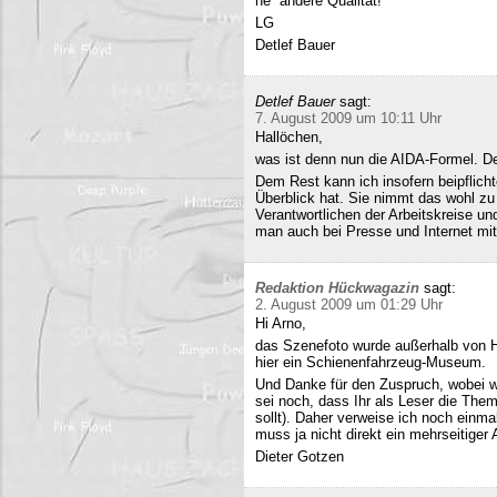
ne´ andere Qualität!
LG
Detlef Bauer
Detlef Bauer
sagt:
7. August 2009 um 10:11 Uhr
Hallöchen,
was ist denn nun die AIDA-Formel. Der
Dem Rest kann ich insofern beipflich
Überblick hat. Sie nimmt das wohl zu 
Verantwortlichen der Arbeitskreise un
man auch bei Presse und Internet mit
Redaktion Hückwagazin
sagt:
2. August 2009 um 01:29 Uhr
Hi Arno,
das Szenefoto wurde außerhalb von H
hier ein Schienenfahrzeug-Museum.
Und Danke für den Zuspruch, wobei w
sei noch, dass Ihr als Leser die The
sollt). Daher verweise ich noch einma
muss ja nicht direkt ein mehrseitiger A
Dieter Gotzen