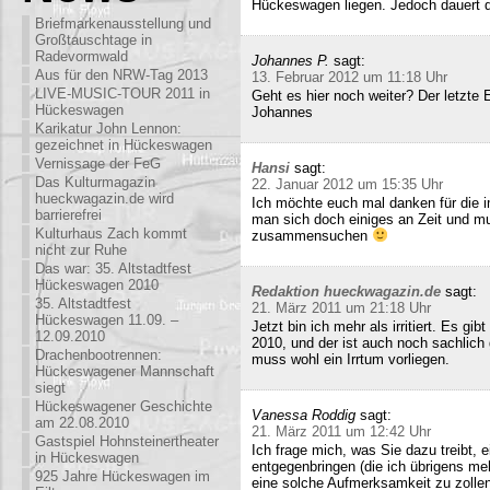
Hückeswagen liegen. Jedoch dauert di
Briefmarkenausstellung und
Großtauschtage in
Radevormwald
Johannes P.
sagt:
Aus für den NRW-Tag 2013
13. Februar 2012 um 11:18 Uhr
LIVE-MUSIC-TOUR 2011 in
Geht es hier noch weiter? Der letzte
Hückeswagen
Johannes
Karikatur John Lennon:
gezeichnet in Hückeswagen
Vernissage der FeG
Hansi
sagt:
Das Kulturmagazin
22. Januar 2012 um 15:35 Uhr
hueckwagazin.de wird
Ich möchte euch mal danken für die i
barrierefrei
man sich doch einiges an Zeit und m
Kulturhaus Zach kommt
zusammensuchen
nicht zur Ruhe
Das war: 35. Altstadtfest
Hückeswagen 2010
Redaktion hueckwagazin.de
sagt:
35. Altstadtfest
21. März 2011 um 21:18 Uhr
Hückeswagen 11.09. –
Jetzt bin ich mehr als irritiert. Es g
12.09.2010
2010, und der ist auch noch sachlich
Drachenbootrennen:
muss wohl ein Irrtum vorliegen.
Hückeswagener Mannschaft
siegt
Hückeswagener Geschichte
Vanessa Roddig
sagt:
am 22.08.2010
21. März 2011 um 12:42 Uhr
Gastspiel Hohnsteinertheater
Ich frage mich, was Sie dazu treibt
in Hückeswagen
entgegenbringen (die ich übrigens meh
925 Jahre Hückeswagen im
eine solche Aufmerksamkeit zu zollen