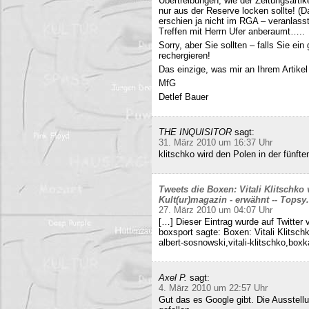
Übertreibungen, wie der Zeitungsartik
nur aus der Reserve locken sollte! (D
erschien ja nicht im RGA – veranlasst
Treffen mit Herrn Ufer anberaumt…..
Sorry, aber Sie sollten – falls Sie ei
rechergieren!
Das einzige, was mir an Ihrem Artikel
MfG
Detlef Bauer
THE INQUISITOR
sagt:
31. März 2010 um 16:37 Uhr
klitschko wird den Polen in der fünft
Tweets die Boxen: Vitali Klitschko
Kult(ur)magazin - erwähnt -- Tops
27. März 2010 um 04:07 Uhr
[…] Dieser Eintrag wurde auf Twitter 
boxsport sagte: Boxen: Vitali Klitsc
albert-sosnowski,vitali-klitschko,b
Axel P.
sagt:
4. März 2010 um 22:57 Uhr
Gut das es Google gibt. Die Ausstell