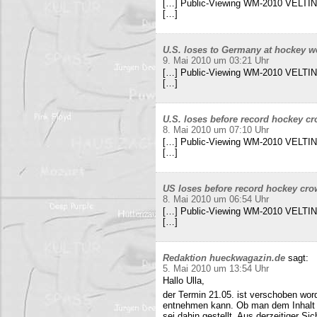
[…] Public-Viewing WM-2010 VELTINS
[…]
U.S. loses to Germany at hockey w
9. Mai 2010 um 03:21 Uhr
[…] Public-Viewing WM-2010 VELTINS
[…]
U.S. loses before record hockey cr
8. Mai 2010 um 07:10 Uhr
[…] Public-Viewing WM-2010 VELTINS
[…]
US loses before record hockey cro
8. Mai 2010 um 06:54 Uhr
[…] Public-Viewing WM-2010 VELTINS
[…]
Redaktion hueckwagazin.de
sagt:
5. Mai 2010 um 13:54 Uhr
Hallo Ulla,
der Termin 21.05. ist verschoben wor
entnehmen kann. Ob man dem Inhalt d
sei dahin gestellt. Aus derzeitiger Si