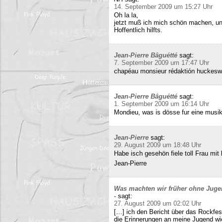
14. September 2009 um 15:27 Uhr
Oh la la,
jetzt muß ich mich schön machen, un
Hoffentlich hilfts.
Jean-Pierre Bâguétté
sagt:
7. September 2009 um 17:47 Uhr
chapéau monsieur rédaktión huckeswa
Jean-Pierre Bâguétté
sagt:
1. September 2009 um 16:14 Uhr
Mondieu, was is dösse fur eine musi
Jean-Pierre
sagt:
29. August 2009 um 18:48 Uhr
Habe isch gesehön fiele toll Frau mit 
Jean-Pierre
Was machten wir früher ohne Juge
-
sagt:
27. August 2009 um 02:02 Uhr
[…] ich den Bericht über das Rockfes
die Erinnerungen an meine Jugend wi