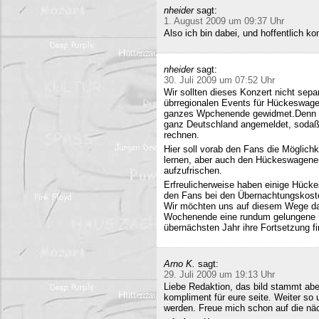
nheider
sagt:
1. August 2009 um 09:37 Uhr
Also ich bin dabei, und hoffentlich 
nheider
sagt:
30. Juli 2009 um 07:52 Uhr
Wir sollten dieses Konzert nicht sepa
übrregionalen Events für Hückeswagen
ganzes Wpchenende gewidmet.Denn se
ganz Deutschland angemeldet, sodaß 
rechnen.
Hier soll vorab den Fans die Möglich
lernen, aber auch den Hückeswagener
aufzufrischen.
Erfreulicherweise haben einige Hücke
den Fans bei den Übernachtungskost
Wir möchten uns auf diesem Wege da
Wochenende eine rundum gelungene Sa
übernächsten Jahr ihre Fortsetzung fi
Arno K.
sagt:
29. Juli 2009 um 19:13 Uhr
Liebe Redaktion, das bild stammt a
kompliment für eure seite. Weiter so
werden. Freue mich schon auf die nä