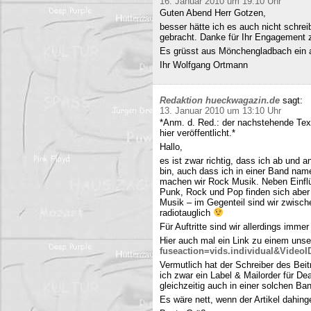
16. Januar 2010 um 19:10 Uhr
Guten Abend Herr Gotzen,
besser hätte ich es auch nicht schre
gebracht. Danke für Ihr Engagement
Es grüsst aus Mönchengladbach ein 
Ihr Wolfgang Ortmann
Redaktion hueckwagazin.de
sagt:
13. Januar 2010 um 13:10 Uhr
*Anm. d. Red.: der nachstehende Tex
hier veröffentlicht.*
Hallo,
es ist zwar richtig, dass ich ab und
bin, auch dass ich in einer Band name
machen wir Rock Musik. Neben Einfl
Punk, Rock und Pop finden sich aber 
Musik – im Gegenteil sind wir zwisch
radiotauglich
Für Auftritte sind wir allerdings imme
Hier auch mal ein Link zu einem uns
fuseaction=vids.individual&Video
Vermutlich hat der Schreiber des Be
ich zwar ein Label & Mailorder für De
gleichzeitig auch in einer solchen Ba
Es wäre nett, wenn der Artikel dahing