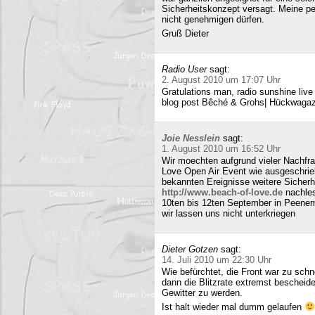
Sicherheitskonzept versagt. Meine pe
nicht genehmigen dürfen.
Gruß Dieter
Radio User
sagt:
2. August 2010 um 17:07 Uhr
Gratulations man, radio sunshine liv
blog post Bêché & Grohs| Hückwagazi
Joie Nesslein
sagt:
1. August 2010 um 16:52 Uhr
Wir moechten aufgrund vieler Nachfr
Love Open Air Event wie ausgeschrieb
bekannten Ereignisse weitere Sicherh
http://www.beach-of-love.de
nachles
10ten bis 12ten September in Peene
wir lassen uns nicht unterkriegen
Dieter Gotzen
sagt:
14. Juli 2010 um 22:30 Uhr
Wie befürchtet, die Front war zu schne
dann die Blitzrate extremst bescheide
Gewitter zu werden.
Ist halt wieder mal dumm gelaufen