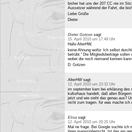
bisher hat uns der 207 CC nie im Stich
Aussetzer während der Fahrt, die bish
Liebe Grüße
Dieter
Dieter Gotzen
sagt:
15. April 2010 um 17:49 Uhr
Hallo AlterHW,
keine Ahnung wofür. Ich selbst durc
betrübt.“ Die Mitgliedsbeiträge sollen
wobei die noch niemand kennen kann
D. Gotzen
AlterHW
sagt:
12. April 2010 um 23:32 Uhr
im september kam bei erklärung des m
kulturhaus handelt, daß allen Bürge
jetzt und wie sieht das genau aus? 
nicht zum tragen. für was mache ich 
Elisa
sagt:
12. April 2010 um 20:25 Uhr
Mal ne frage. Bei Google suchte ich 
ihren magazinberischt. Ist das ein ge