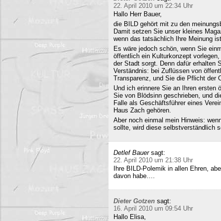
22. April 2010 um 22:34 Uhr
Hallo Herr Bauer,
die BILD gehört mit zu den meinungsb
Damit setzen Sie unser kleines Maga
wenn das tatsächlich Ihre Meinung ist
Es wäre jedoch schön, wenn Sie einm
öffentlich ein Kulturkonzept vorlegen,
der Stadt sorgt. Denn dafür erhalten S
Verständnis: bei Zuflüssen von öffentl
Transparenz, und Sie die Pflicht der 
Und ich erinnere Sie an Ihren ersten
Sie von Blödsinn geschrieben, und di
Falle als Geschäftsführer eines Verei
Haus Zach gehören.
Aber noch einmal mein Hinweis: wenn i
sollte, wird diese selbstverständlich so
Detlef Bauer
sagt:
22. April 2010 um 21:38 Uhr
Ihre BILD-Polemik in allen Ehren, aber
davon habe….
Dieter Gotzen
sagt:
16. April 2010 um 09:54 Uhr
Hallo Elisa,