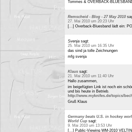
Tommes & OVERBACK-BLUESBAN
Remscheid - Blog - 27 May 2010
sa
27. Mai 2010 um 20:23 Uhr
[…] Overback-Bluesband lädt ein: P
Svenja
sagt:
25. Mai 2010 um 16:35 Uhr
das sind ja tolle Zeichnungen
mfg svenja
Klaus
sagt:
21. Mai 2010 um 11:40 Uhr
Hallo zusammen,
im beigefügten Link ist noch ein sch
und bis heute in Betrieb.
http://www.myknifes.de/topics/bec
Gruß Klaus
Germany beats U.S. in hockey worl
World Cup
sagt:
9. Mai 2010 um 13:53 Uhr
[…] Public-Viewing WM-2010 VELTINS