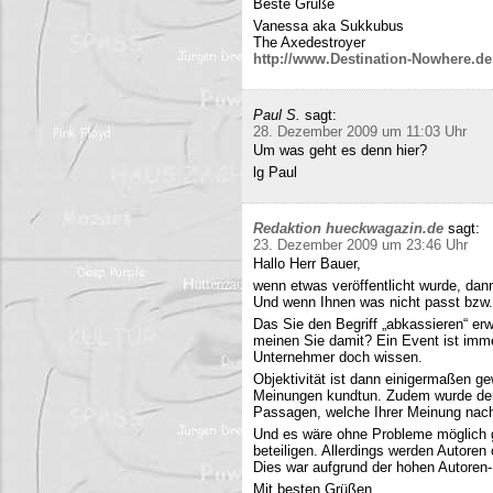
Beste Grüße
Vanessa aka Sukkubus
The Axedestroyer
http://www.Destination-Nowhere.de
Paul S.
sagt:
28. Dezember 2009 um 11:03 Uhr
Um was geht es denn hier?
lg Paul
Redaktion hueckwagazin.de
sagt:
23. Dezember 2009 um 23:46 Uhr
Hallo Herr Bauer,
wenn etwas veröffentlicht wurde, dan
Und wenn Ihnen was nicht passt bzw
Das Sie den Begriff „abkassieren“ erwä
meinen Sie damit? Ein Event ist immer
Unternehmer doch wissen.
Objektivität ist dann einigermaßen g
Meinungen kundtun. Zudem wurde der 
Passagen, welche Ihrer Meinung nach 
Und es wäre ohne Probleme möglich g
beteiligen. Allerdings werden Autore
Dies war aufgrund der hohen Autoren
Mit besten Grüßen