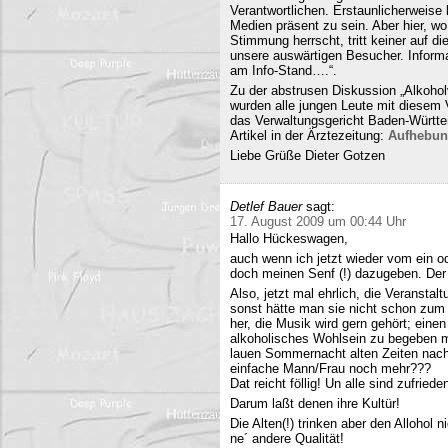
Verantwortlichen. Erstaunlicherweise 
Medien präsent zu sein. Aber hier, 
Stimmung herrscht, tritt keiner auf 
unsere auswärtigen Besucher. Informa
am Info-Stand….“.
Zu der abstrusen Diskussion „Alkohol
wurden alle jungen Leute mit diesem
das Verwaltungsgericht Baden-Württe
Artikel in der Ärztezeitung:
Aufhebun
Liebe Grüße Dieter Gotzen
Detlef Bauer
sagt:
17. August 2009 um 00:44 Uhr
Hallo Hückeswagen,
auch wenn ich jetzt wieder vom ein o
doch meinen Senf (!) dazugeben. Der A
Also, jetzt mal ehrlich, die Veranstalt
sonst hätte man sie nicht schon zum 
her, die Musik wird gern gehört; eine
alkoholisches Wohlsein zu begeben mi
lauen Sommernacht alten Zeiten nac
einfache Mann/Frau noch mehr???
Dat reicht föllig! Un alle sind zufriede
Darum laßt denen ihre Kultür!
Die Alten(!) trinken aber den Allohol 
ne´ andere Qualität!