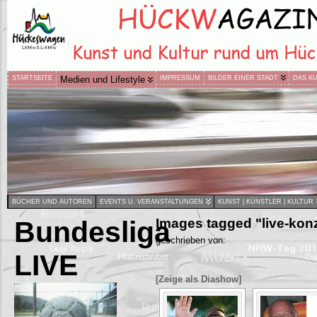
STARTSEITE
Medien und Lifestyle
IMPRESSUM
BILDER EINER STADT
DAS K
BÜCHER UND AUTOREN
EVENTS U. VERANSTALTUNGEN
KUNST | KÜNSTLER | KULTUR
Bundesliga
Images tagged "live-konz
geschrieben von:
LIVE
[Zeige als Diashow]