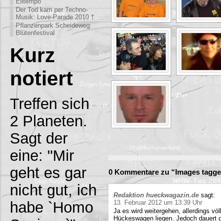
Eiltempo
Der Tod kam per Techno-
Musik: Love-Parade 2010 †
Pflanzenpark Scheideweg:
Blütenfestival
Kurz
notiert
Treffen sich
2 Planeten.
Sagt der
eine: "Mir
geht es gar
0 Kommentare zu “Images tagged
nicht gut, ich
Redaktion hueckwagazin.de
sagt:
habe `Homo
13. Februar 2012 um 13:39 Uhr
Ja es wird weitergehen, allerdings völ
Hückeswagen liegen. Jedoch dauert di