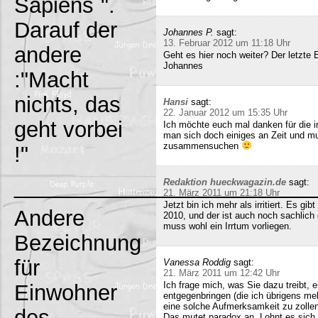
Sapiens`".
Darauf der
Johannes P.
sagt:
13. Februar 2012 um 11:18 Uhr
andere
Geht es hier noch weiter? Der letzte
Johannes
:"Macht
nichts, das
Hansi
sagt:
22. Januar 2012 um 15:35 Uhr
geht vorbei
Ich möchte euch mal danken für die i
man sich doch einiges an Zeit und m
zusammensuchen
!"
_________________________
Redaktion hueckwagazin.de
sagt:
21. März 2011 um 21:18 Uhr
Jetzt bin ich mehr als irritiert. Es g
Andere
2010, und der ist auch noch sachlich
muss wohl ein Irrtum vorliegen.
Bezeichnung
für
Vanessa Roddig
sagt:
21. März 2011 um 12:42 Uhr
Ich frage mich, was Sie dazu treibt
Einwohner
entgegenbringen (die ich übrigens meh
eine solche Aufmerksamkeit zu zollen
des
Das mutet paradox an. Lohnt es sich n