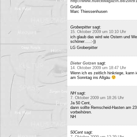
http://www.hueckwagazin.de/2009/10
Grüße
Marc Thiessenhusen
Groberpitter
sagt:
15. Oktober 2009 um 10:10 Uhr
ich glaub das wird wie Ostern und Wei
schöner…..:-))
LG Groberpitter
Dieter Gotzen
sagt:
14. Oktober 2009 um 18:47 Uhr
Wenn ich es zeitlich hinkriege, kann
am Sonntag ins Allgäu
NH
sagt:
7. Oktober 2009 um 18:26 Uhr
Ja 50 Cent,
dann sollte Remscheid-Hasten am 23
vorbeihören.
NH
50Cent
sagt:
7. Oktober 2009 um 12:29 Uhr