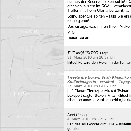
nur aus der Reserve locken sollte! (D
erschien ja nicht im RGA – veranlasst
Treffen mit Herrn Ufer anberaumt…..
Sorry, aber Sie sollten – falls Sie ei
rechergieren!
Das einzige, was mir an Ihrem Artikel
MfG
Detlef Bauer
THE INQUISITOR
sagt:
31. März 2010 um 16:37 Uhr
klitschko wird den Polen in der fünft
Tweets die Boxen: Vitali Klitschko
Kult(ur)magazin - erwähnt -- Tops
27. März 2010 um 04:07 Uhr
[…] Dieser Eintrag wurde auf Twitter 
boxsport sagte: Boxen: Vitali Klitsc
albert-sosnowski,vitali-klitschko,b
Axel P.
sagt:
4. März 2010 um 22:57 Uhr
Gut das es Google gibt. Die Ausstell
gefallen.