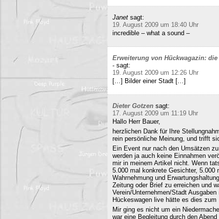
Janet
sagt:
19. August 2009 um 18:40 Uhr
incredible – what a sound –
Erweiterung von Hückwagazin: die 
-
sagt:
19. August 2009 um 12:26 Uhr
[…] Bilder einer Stadt […]
Dieter Gotzen
sagt:
17. August 2009 um 11:19 Uhr
Hallo Herr Bauer,
herzlichen Dank für Ihre Stellungnahm
rein persönliche Meinung, und trifft s
Ein Event nur nach den Umsätzen zu b
werden ja auch keine Einnahmen veröf
mir in meinem Artikel nicht. Wenn ta
5.000 mal konkrete Gesichter, 5.000 
Wahrnehmung und Erwartungshaltung. 
Zeitung oder Brief zu erreichen und
Verein/Unternehmen/Stadt Ausgaben i
Hückeswagen live hätte es dies zum N
Mir ging es nicht um ein Niedermache
war eine Begleitung durch den Abend 