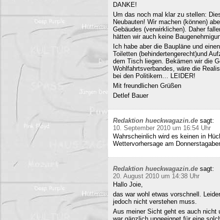
DANKE!
Um das noch mal klar zu stellen: Dies
Neubauten! Wir machen (können) abe
Gebäudes (verwirklichen). Daher fall
hätten wir auch keine Baugenehmigun
Ich habe aber die Baupläne und eine
Toiletten (behindertengerecht)und Au
dem Tisch liegen. Bekämen wir die G
Wohlfahrtsverbandes, wäre die Realisi
bei den Politikern… LEIDER!
Mit freundlichen Grüßen
Detlef Bauer
Redaktion hueckwagazin.de
sagt:
10. September 2010 um 16:54 Uhr
Wahrscheinlich wird es keinen in Hück
Wettervorhersage am Donnerstagabe
Redaktion hueckwagazin.de
sagt:
20. August 2010 um 14:38 Uhr
Hallo Joie,
das war wohl etwas vorschnell. Leide
jedoch nicht verstehen muss.
Aus meiner Sicht geht es auch nicht 
war gänzlich ungeeignet für eine solc