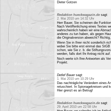
Dieter Gotzen
Redaktion hueckwagazin.de
sagt:
2. Mai 2010 um 14:32 Uhr
Herr Bauer, Sie scheinen die Funkti
Nach Veröffenlichung eines Textes wer
wahrscheinlich haben wir eine Abmac
anderes zu tun haben, als gegen Hau
die Originalversion abweicht? Richtig, 
Wenn Sie in Ihrer nicht sonderlich r
wobei Sie bitte erst einmal das StG
schon, wie Sie z. b. die Stiftungsvors
werden, falls dort Ihr Antrag nicht a
Noch werte ich Ihre Antworten als Verz
Projekt.
Detlef Bauer
sagt:
1. Mai 2010 um 10:29 Uhr
Das nachträgliche Verändern eines Art
retuschiert. In Spionagekreisen und k
Hier grenzt es an Betrug!
Redaktion hueckwagazin.de
sagt:
29. April 2010 um 22:58 Uhr
Herr Bauer, wo schreibe ich im Artike