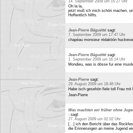
14. September 2009 um 15:27 Uhr
Oh la la,
jetzt muß ich mich schön machen, un
Hoffentlich hilfts.
Jean-Pierre Bâguétté
sagt:
7. September 2009 um 17:47 Uhr
chapéau monsieur rédaktión huckeswa
Jean-Pierre Bâguétté
sagt:
1. September 2009 um 16:14 Uhr
Mondieu, was is dösse fur eine musi
Jean-Pierre
sagt:
29. August 2009 um 18:48 Uhr
Habe isch gesehön fiele toll Frau mit 
Jean-Pierre
Was machten wir früher ohne Juge
-
sagt:
27. August 2009 um 02:02 Uhr
[…] ich den Bericht über das Rockfes
die Erinnerungen an meine Jugend wi