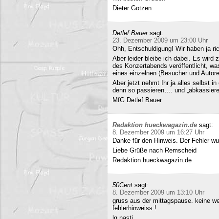
Dieter Gotzen
Detlef Bauer
sagt:
23. Dezember 2009 um 23:00 Uhr
Ohh, Entschuldigung! Wir haben ja ri
Aber leider bleibe ich dabei. Es wird
des Konzertabends veröffentlicht, was
eines einzelnen (Besucher und Autoren
Aber jetzt nehmt Ihr ja alles selbst 
denn so passieren…. und „abkassieren“
MfG Detlef Bauer
Redaktion hueckwagazin.de
sagt:
8. Dezember 2009 um 16:27 Uhr
Danke für den Hinweis. Der Fehler wur
Liebe Grüße nach Remscheid
Redaktion hueckwagazin.de
50Cent
sagt:
8. Dezember 2009 um 13:10 Uhr
gruss aus der mittagspause. keine we
fehlerhinweiss !
lg nasti