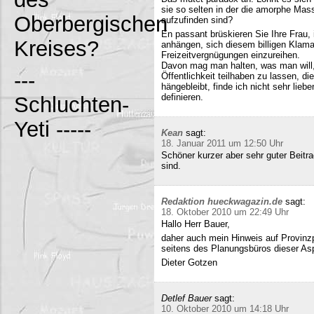
sie so selten in der die amorphe Ma
Oberbergischen
aufzufinden sind?
En passant brüskieren Sie Ihre Frau,
Kreises?
anhängen, sich diesem billigen Klamau
Freizeitvergnügungen einzureihen.
Davon mag man halten, was man will,
---
Öffentlichkeit teilhaben zu lassen, di
hängebleibt, finde ich nicht sehr lieb
definieren.
Schluchten-
Yeti -----
Kean
sagt:
18. Januar 2011 um 12:50 Uhr
Schöner kurzer aber sehr guter Beitra
sind.
Redaktion hueckwagazin.de
sagt:
18. Oktober 2010 um 22:49 Uhr
Hallo Herr Bauer,
daher auch mein Hinweis auf Provinz
seitens des Planungsbüros dieser Asp
Dieter Gotzen
Detlef Bauer
sagt:
10. Oktober 2010 um 14:18 Uhr