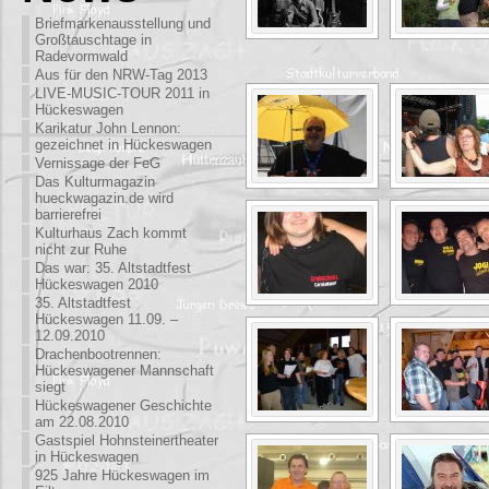
Briefmarkenausstellung und
Großtauschtage in
Radevormwald
Aus für den NRW-Tag 2013
LIVE-MUSIC-TOUR 2011 in
Hückeswagen
Karikatur John Lennon:
gezeichnet in Hückeswagen
Vernissage der FeG
Das Kulturmagazin
hueckwagazin.de wird
barrierefrei
Kulturhaus Zach kommt
nicht zur Ruhe
Das war: 35. Altstadtfest
Hückeswagen 2010
35. Altstadtfest
Hückeswagen 11.09. –
12.09.2010
Drachenbootrennen:
Hückeswagener Mannschaft
siegt
Hückeswagener Geschichte
am 22.08.2010
Gastspiel Hohnsteinertheater
in Hückeswagen
925 Jahre Hückeswagen im