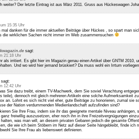
ch weiter? Der letzte Eintrag ist aus März 2011. Gruss aus Hückeswagen Joh
 um 15:35 Uhr
 mal danken für die immer aktuellen Beiträge über Hückes , so spart man sic
ss die wirklichen Sachen nicht immer im Web zusammensuchen
ckwagazin.de
sagt:
m 21:18 Uhr
hr als irritiert. Es gibt hier im Magazin genau einen Artikel über GNTM 2010, u
halten. Und wo wird hier jemand brüskiert? Da muss wohl ein Irrtum vorliegen
sagt:
m 12:42 Uhr
was Sie dazu treibt, einem TV-Machwerk, dem Sie soviel Verachtung entgegen
s teile), dennoch mit gleich mehreren Artikeln eine solche Aufmerksamkeit zu
x an. Lohnt es sich nicht viel eher, gute Beiträge zu honorieren, zumal sie so
se der Nation verdummenden Medienlandschaft aufzufinden sind?
kieren Sie Ihre Frau, indem sie ihr das geeignete mentale Niveau anhängen, 
 ganz freiwillig auszusetzen, eher noch ihn in ihre Freizeitvergnügungen einzu
alten, was man will, an diesem privaten Gebaren jedoch die gesamte Öffentl
sen, die wie ich beim Stöbern im Netz auf dieser Seite hängebleibt, finde ich n
bwohl Sie Ihre Frau als liebenswert definieren.