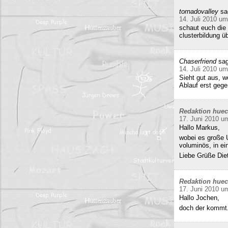
tornadovalley
sa
14. Juli 2010 um
schaut euch die 
clusterbildung ü
Chaserfriend
sag
14. Juli 2010 um
Sieht gut aus, 
Ablauf erst gege
Redaktion hue
17. Juni 2010 u
Hallo Markus,
wobei es große 
voluminös, in e
Liebe Grüße Die
Redaktion hue
17. Juni 2010 u
Hallo Jochen,
doch der kommt.