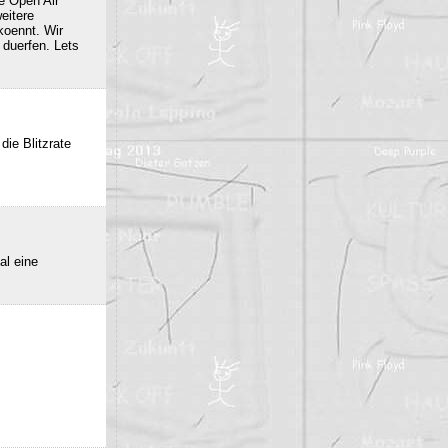
e Open Air
eitere
oennt. Wir
duerfen. Lets
die Blitzrate
al eine