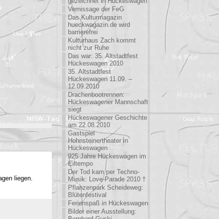
gezeichnet in Hückeswagen
Vernissage der FeG
Das Kulturmagazin
hueckwagazin.de wird
barrierefrei
Kulturhaus Zach kommt
nicht zur Ruhe
Das war: 35. Altstadtfest
Hückeswagen 2010
35. Altstadtfest
Hückeswagen 11.09. –
12.09.2010
Drachenbootrennen:
Hückeswagener Mannschaft
siegt
Hückeswagener Geschichte
am 22.08.2010
Gastspiel
Hohnsteinertheater in
Hückeswagen
925 Jahre Hückeswagen im
Eiltempo
Der Tod kam per Techno-
agen liegen.
Musik: Love-Parade 2010 †
Pflanzenpark Scheideweg:
Blütenfestival
Ferienspaß in Hückeswagen
Bilder einer Ausstellung:
Bernhard Guski