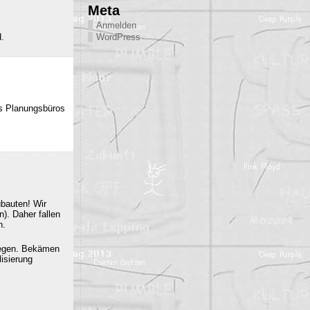
Meta
Anmelden
d.
WordPress
es Planungsbüros
ubauten! Wir
). Daher fallen
n.
iegen. Bekämen
isierung