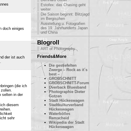
annes
Estofex: das Chasing geht
weiter
Die Saison beginnt: Blitzjagd
im Bergischen
Ausstellung u. Fotografien
des 19. Jahrhunderts Japan
h doch einiges
und China
Blogroll
ART of Photography
Friends&More
nd der ist auch
.
Die gestiefelten
Zwerge – Rock as it´s
best –
GROBSCHNITT
GROBSCHNITT-Forum
bringen (die ich
Overback Bluesband
 zollen.
Photographie Dieter
 selten in der
Gotzen
Stadt Hückeswagen
sich diesem
Stadtkulturverband
reihen.
Hückeswagen
ichkeit
Waterbölles
icht sehr
Remscheid
Wikipedia der Stadt
Hückeswagen