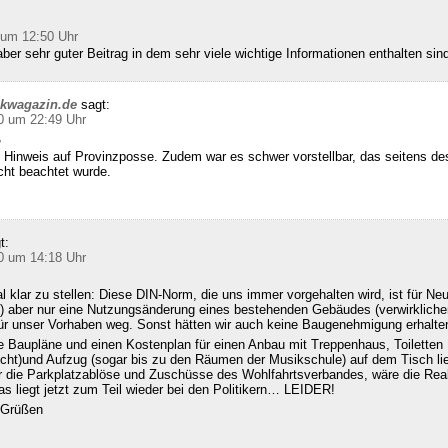
 um 12:50 Uhr
ber sehr guter Beitrag in dem sehr viele wichtige Informationen enthalten sin
ckwagazin.de
sagt:
0 um 22:49 Uhr
,
 Hinweis auf Provinzposse. Zudem war es schwer vorstellbar, das seitens d
cht beachtet wurde.
t:
0 um 14:18 Uhr
klar zu stellen: Diese DIN-Norm, die uns immer vorgehalten wird, ist für Ne
 aber nur eine Nutzungsänderung eines bestehenden Gebäudes (verwirklichen
für unser Vorhaben weg. Sonst hätten wir auch keine Baugenehmigung erhalte
e Baupläne und einen Kostenplan für einen Anbau mit Treppenhaus, Toiletten
echt)und Aufzug (sogar bis zu den Räumen der Musikschule) auf dem Tisch l
ür die Parkplatzablöse und Zuschüsse des Wohlfahrtsverbandes, wäre die Real
s liegt jetzt zum Teil wieder bei den Politikern… LEIDER!
n Grüßen