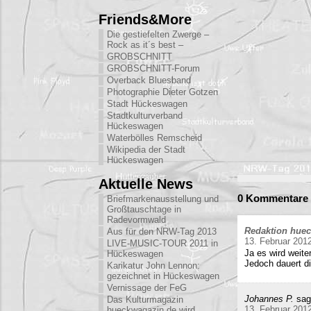
Friends&More
Die gestiefelten Zwerge –
Rock as it´s best –
GROBSCHNITT
GROBSCHNITT-Forum
Overback Bluesband
Photographie Dieter Gotzen
Stadt Hückeswagen
Stadtkulturverband
Hückeswagen
Waterbölles Remscheid
Wikipedia der Stadt
Hückeswagen
Aktuelle News
0 Kommentare z
Briefmarkenausstellung und
Großtauschtage in
Radevormwald
Redaktion hue
Aus für den NRW-Tag 2013
13. Februar 201
LIVE-MUSIC-TOUR 2011 in
Ja es wird weite
Hückeswagen
Jedoch dauert di
Karikatur John Lennon:
gezeichnet in Hückeswagen
Vernissage der FeG
Johannes P.
sag
Das Kulturmagazin
13. Februar 201
hueckwagazin.de wird