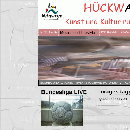
STARTSEITE
Medien und Lifestyle
IMPRESSUM
BILDE
BÜCHER UND AUTOREN
EVENTS U. VERANSTALTUNGEN
KUN
Bundesliga LIVE
Images tagg
geschrieben von: