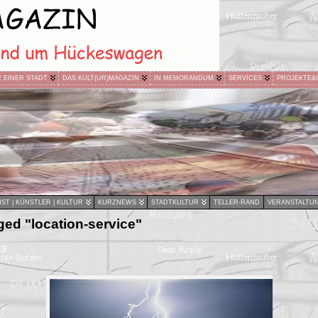
R EINER STADT
DAS KULT(UR)MAGAZIN
IN MEMORANDUM
SERVICES
PROJEKTE&
ST | KÜNSTLER | KULTUR
KURZNEWS
STADTKULTUR
TELLER-RAND
VERANSTALTU
ed "location-service"