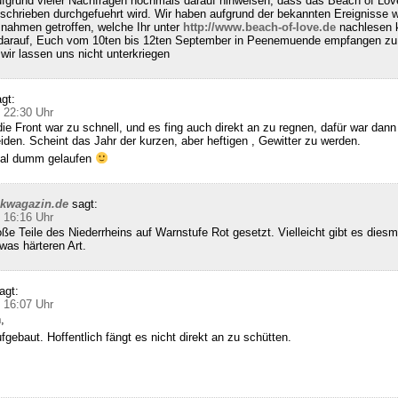
fgrund vieler Nachfragen nochmals darauf hinweisen, dass das Beach of Lov
schrieben durchgefuehrt wird. Wir haben aufgrund der bekannten Ereignisse w
nahmen getroffen, welche Ihr unter
http://www.beach-of-love.de
nachlesen k
 darauf, Euch vom 10ten bis 12ten September in Peenemuende empfangen zu 
ir lassen uns nicht unterkriegen
gt:
 22:30 Uhr
die Front war zu schnell, und es fing auch direkt an zu regnen, dafür war dann 
den. Scheint das Jahr der kurzen, aber heftigen , Gewitter zu werden.
 mal dumm gelaufen
ckwagazin.de
sagt:
 16:16 Uhr
e Teile des Niederrheins auf Warnstufe Rot gesetzt. Vielleicht gibt es diesm
was härteren Art.
agt:
 16:07 Uhr
,
gebaut. Hoffentlich fängt es nicht direkt an zu schütten.