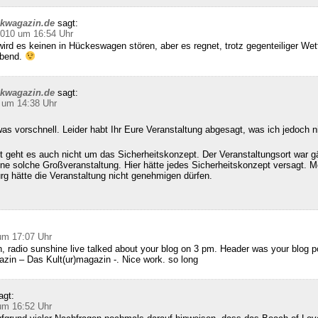
ckwagazin.de
sagt:
2010 um 16:54 Uhr
ird es keinen in Hückeswagen stören, aber es regnet, trotz gegenteiliger We
abend.
ckwagazin.de
sagt:
 um 14:38 Uhr
as vorschnell. Leider habt Ihr Eure Veranstaltung abgesagt, was ich jedoch n
 geht es auch nicht um das Sicherheitskonzept. Der Veranstaltungsort war g
ine solche Großveranstaltung. Hier hätte jedes Sicherheitskonzept versagt. M
g hätte die Veranstaltung nicht genehmigen dürfen.
:
um 17:07 Uhr
, radio sunshine live talked about your blog on 3 pm. Header was your blog 
zin – Das Kult(ur)magazin -. Nice work. so long
agt:
um 16:52 Uhr