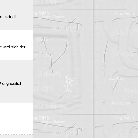
e. aktuell
 wird sich der
 unglaublich