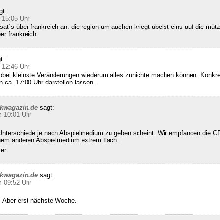
gt:
 15:05 Uhr
sat´s über frankreich an. die region um aachen kriegt übelst eins auf die mütz
ber frankreich
t:
 12:46 Uhr
wobei kleinste Veränderungen wiederum alles zunichte machen können. Konkret
n ca. 17:00 Uhr darstellen lassen.
ckwagazin.de
sagt:
m 10:01 Uhr
Unterschiede je nach Abspielmedium zu geben scheint. Wir empfanden die CD
inem anderen Abspielmedium extrem flach.
ter
ckwagazin.de
sagt:
m 09:52 Uhr
 Aber erst nächste Woche.