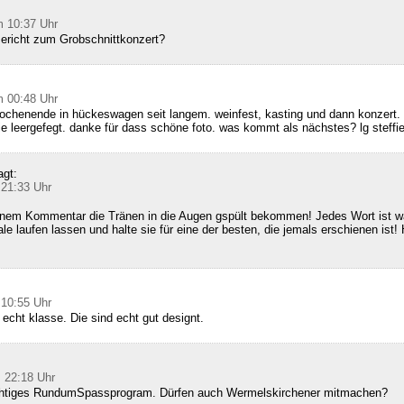
m 10:37 Uhr
Bericht zum Grobschnittkonzert?
m 00:48 Uhr
ochenende in hückeswagen seit langem. weinfest, kasting und dann konzert. 
ie leergefegt. danke für dass schöne foto. was kommt als nächstes? lg steffi
agt:
 21:33 Uhr
inem Kommentar die Tränen in die Augen gspült bekommen! Jedes Wort ist wa
le laufen lassen und halte sie für eine der besten, die jemals erschienen ist! 
 10:55 Uhr
 echt klasse. Die sind echt gut designt.
 22:18 Uhr
richtiges RundumSpassprogram. Dürfen auch Wermelskirchener mitmachen?