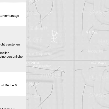
ttervorhersage
icht verstehen
änzlich
eine persönliche
post Bêché &