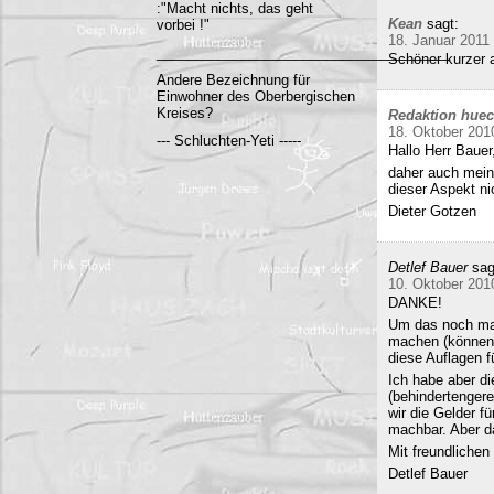
:"Macht nichts, das geht
Kean
sagt:
vorbei !"
18. Januar 2011
______________________________________
Schöner kurzer a
Andere Bezeichnung für
Einwohner des Oberbergischen
Kreises?
Redaktion hue
18. Oktober 201
--- Schluchten-Yeti -----
Hallo Herr Bauer
daher auch mein
dieser Aspekt ni
Dieter Gotzen
Detlef Bauer
sag
10. Oktober 201
DANKE!
Um das noch mal 
machen (können)
diese Auflagen 
Ich habe aber di
(behindertenger
wir die Gelder f
machbar. Aber da
Mit freundliche
Detlef Bauer