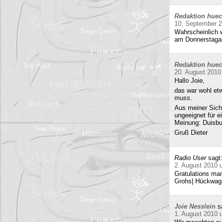
Redaktion hue
10. September 
Wahrscheinlich w
am Donnerstag
Redaktion hue
20. August 2010
Hallo Joie,
das war wohl etw
muss.
Aus meiner Sicht
ungeeignet für e
Meinung: Duisbur
Gruß Dieter
Radio User
sagt
2. August 2010 
Gratulations man
Grohs| Hückwaga
Joie Nesslein
s
1. August 2010 