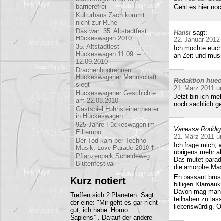
barrierefrei
Geht es hier no
Kulturhaus Zach kommt
nicht zur Ruhe
Das war: 35. Altstadtfest
Hansi
sagt:
Hückeswagen 2010
22. Januar 2012
35. Altstadtfest
Ich möchte euch
Hückeswagen 11.09. –
an Zeit und mu
12.09.2010
Drachenbootrennen:
Hückeswagener Mannschaft
Redaktion hue
siegt
21. März 2011 u
Hückeswagener Geschichte
Jetzt bin ich me
am 22.08.2010
noch sachlich ge
Gastspiel Hohnsteinertheater
in Hückeswagen
925 Jahre Hückeswagen im
Vanessa Roddig
Eiltempo
21. März 2011 u
Der Tod kam per Techno-
Ich frage mich, 
Musik: Love-Parade 2010 †
übrigens mehr al
Pflanzenpark Scheideweg:
Das mutet parado
Blütenfestival
die amorphe Mas
En passant brüs
Kurz notiert
billigen Klamauk
Davon mag man h
Treffen sich 2 Planeten. Sagt
teilhaben zu las
der eine: "Mir geht es gar nicht
liebenswürdig. O
gut, ich habe `Homo
Sapiens`". Darauf der andere