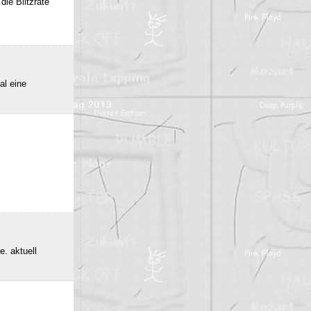
die Blitzrate
al eine
e. aktuell