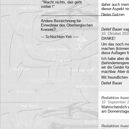
:"Macht nichts, das geht
daher auch mein
vorbei !"
dieser Aspekt ni
______________________________________
Dieter Gotzen
Andere Bezeichnung für
Einwohner des Oberbergischen
Detlef Bauer
sag
Kreises?
10. Oktober 201
--- Schluchten-Yeti -----
DANKE!
Um das noch mal 
machen (können)
diese Auflagen 
Ich habe aber di
(behindertenger
wir die Gelder f
machbar. Aber da
Mit freundliche
Detlef Bauer
Redaktion hue
10. September 
Wahrscheinlich w
am Donnerstag
Redaktion hue