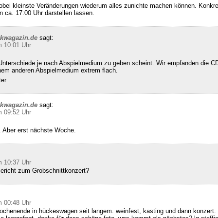
wobei kleinste Veränderungen wiederum alles zunichte machen können. Konkret
n ca. 17:00 Uhr darstellen lassen.
ckwagazin.de
sagt:
m 10:01 Uhr
Unterschiede je nach Abspielmedium zu geben scheint. Wir empfanden die CD
inem anderen Abspielmedium extrem flach.
ter
ckwagazin.de
sagt:
m 09:52 Uhr
 Aber erst nächste Woche.
m 10:37 Uhr
Bericht zum Grobschnittkonzert?
m 00:48 Uhr
ochenende in hückeswagen seit langem. weinfest, kasting und dann konzert. 