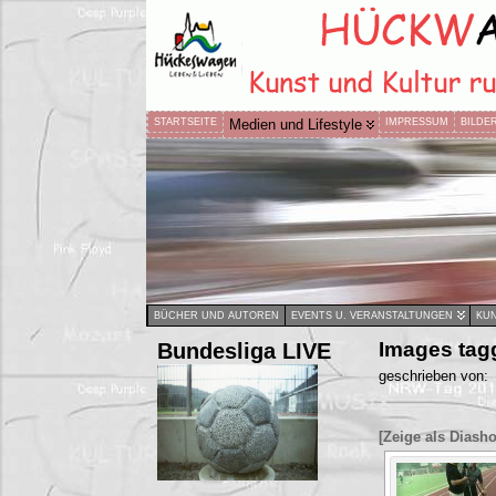
STARTSEITE
Medien und Lifestyle
IMPRESSUM
BILDE
BÜCHER UND AUTOREN
EVENTS U. VERANSTALTUNGEN
KUN
Bundesliga LIVE
Images tag
geschrieben von:
[Zeige als Diash