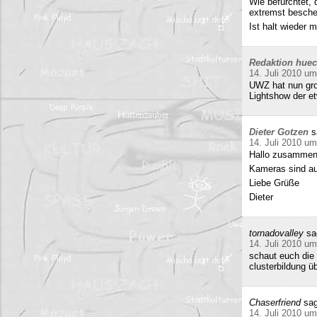
Wie befürchtet, 
extremst beschei
Ist halt wieder
Redaktion hue
14. Juli 2010 um
UWZ hat nun groß
Lightshow der et
Dieter Gotzen
s
14. Juli 2010 um
Hallo zusammen
Kameras sind auf
Liebe Grüße
Dieter
tornadovalley
sa
14. Juli 2010 um
schaut euch die 
clusterbildung ü
Chaserfriend
sag
14. Juli 2010 um