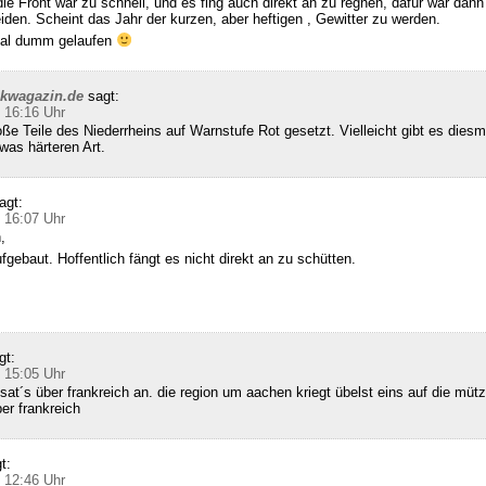
die Front war zu schnell, und es fing auch direkt an zu regnen, dafür war dann 
den. Scheint das Jahr der kurzen, aber heftigen , Gewitter zu werden.
 mal dumm gelaufen
ckwagazin.de
sagt:
 16:16 Uhr
e Teile des Niederrheins auf Warnstufe Rot gesetzt. Vielleicht gibt es diesm
was härteren Art.
agt:
 16:07 Uhr
,
gebaut. Hoffentlich fängt es nicht direkt an zu schütten.
gt:
 15:05 Uhr
sat´s über frankreich an. die region um aachen kriegt übelst eins auf die mütz
ber frankreich
t:
 12:46 Uhr