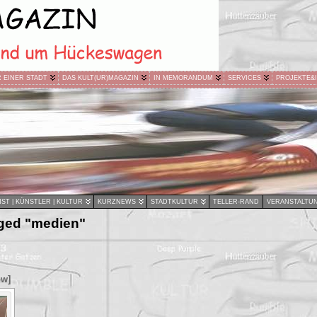
R EINER STADT
DAS KULT(UR)MAGAZIN
IN MEMORANDUM
SERVICES
PROJEKTE&
ST | KÜNSTLER | KULTUR
KURZNEWS
STADTKULTUR
TELLER-RAND
VERANSTALTU
ged "medien"
ow]