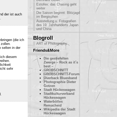
Estofex: das Chasing geht
weiter
Die Saison beginnt: Blitzjagd
nd der ist auch
im Bergischen
.
Ausstellung u. Fotografien
des 19. Jahrhunderts Japan
und China
Blogroll
bringen (die ich
ART of Photography
 zollen.
 selten in der
Friends&More
sich diesem
Die gestiefelten
reihen.
Zwerge – Rock as it´s
ichkeit
best –
icht sehr
GROBSCHNITT
GROBSCHNITT-Forum
Overback Bluesband
Photographie Dieter
Gotzen
Stadt Hückeswagen
Stadtkulturverband
d.
Hückeswagen
Waterbölles
Remscheid
Wikipedia der Stadt
Hückeswagen