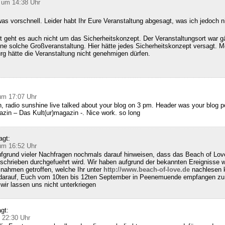
 um 14:38 Uhr
as vorschnell. Leider habt Ihr Eure Veranstaltung abgesagt, was ich jedoch n
 geht es auch nicht um das Sicherheitskonzept. Der Veranstaltungsort war g
ine solche Großveranstaltung. Hier hätte jedes Sicherheitskonzept versagt. M
g hätte die Veranstaltung nicht genehmigen dürfen.
:
um 17:07 Uhr
, radio sunshine live talked about your blog on 3 pm. Header was your blog 
zin – Das Kult(ur)magazin -. Nice work. so long
agt:
um 16:52 Uhr
fgrund vieler Nachfragen nochmals darauf hinweisen, dass das Beach of Lov
schrieben durchgefuehrt wird. Wir haben aufgrund der bekannten Ereignisse w
nahmen getroffen, welche Ihr unter
http://www.beach-of-love.de
nachlesen k
 darauf, Euch vom 10ten bis 12ten September in Peenemuende empfangen zu 
ir lassen uns nicht unterkriegen
gt:
 22:30 Uhr