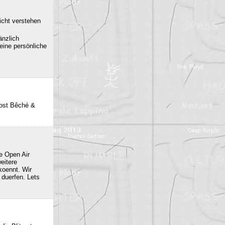
icht verstehen
änzlich
eine persönliche
post Bêché &
e Open Air
eitere
oennt. Wir
duerfen. Lets