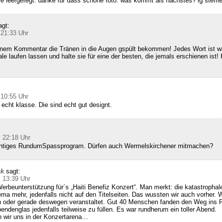
ie leergefegt. danke für dass schöne foto. was kommt als nächstes? lg steffi
agt:
 21:33 Uhr
inem Kommentar die Tränen in die Augen gspült bekommen! Jedes Wort ist wa
le laufen lassen und halte sie für eine der besten, die jemals erschienen ist! 
 10:55 Uhr
 echt klasse. Die sind echt gut designt.
 22:18 Uhr
richtiges RundumSpassprogram. Dürfen auch Wermelskirchener mitmachen?
ck
sagt:
 13:39 Uhr
erbeunterstützung für´s „Haiti Benefiz Konzert“. Man merkt: die katastrophale
hema mehr, jedenfalls nicht auf den Titelseiten. Das wussten wir auch vorher. 
 oder gerade deswegen veranstaltet. Gut 40 Menschen fanden den Weg ins
endenglas jedenfalls teilweise zu füllen. Es war rundherum ein toller Abend.
 wir uns in der Konzertarena…