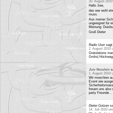
20. August 2010
Hallo Joie,
das war wohl etw
muss.
Aus meiner Sicht
ungeeignet für e
Meinung: Duisbur
Gruß Dieter
Radio User
sagt
2. August 2010 
Gratulations man
Grohs| Hückwaga
Joie Nesslein
s
1. August 2010 
Wir moechten au
Event wie ausge
Sicherheitsmass
freuen uns also
party Freunde… w
Dieter Gotzen
sa
14. Juli 2010 um