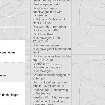
gezeichnet in Hückeswagen
Vernissage der FeG
Das Kulturmagazin
hueckwagazin.de wird
barrierefrei
Kulturhaus Zach kommt
nicht zur Ruhe
Das war: 35. Altstadtfest
Hückeswagen 2010
35. Altstadtfest
Hückeswagen 11.09. –
12.09.2010
Drachenbootrennen:
Hückeswagener Mannschaft
agen liegen.
siegt
Hückeswagener Geschichte
am 22.08.2010
Gastspiel
Hohnsteinertheater in
Hückeswagen
925 Jahre Hückeswagen im
annes
Eiltempo
Der Tod kam per Techno-
Musik: Love-Parade 2010 †
Pflanzenpark Scheideweg:
Blütenfestival
h doch einiges
Ferienspaß in Hückeswagen
Bilder einer Ausstellung:
Bernhard Guski