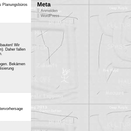
Meta
es Planungsbüros
Anmelden
WordPress
ubauten! Wir
). Daher fallen
n.
iegen. Bekämen
isierung
ttervorhersage