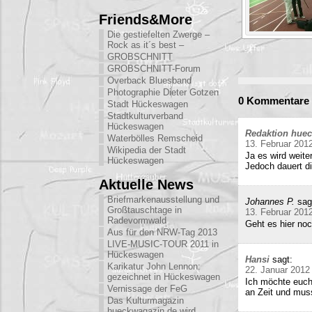
Friends&More
Die gestiefelten Zwerge –
Rock as it´s best –
GROBSCHNITT
GROBSCHNITT-Forum
Overback Bluesband
Photographie Dieter Gotzen
0 Kommentare 
Stadt Hückeswagen
Stadtkulturverband
Hückeswagen
Redaktion hue
Waterbölles Remscheid
13. Februar 201
Wikipedia der Stadt
Ja es wird weite
Hückeswagen
Jedoch dauert di
Aktuelle News
Briefmarkenausstellung und
Johannes P.
sag
Großtauschtage in
13. Februar 201
Radevormwald
Geht es hier no
Aus für den NRW-Tag 2013
LIVE-MUSIC-TOUR 2011 in
Hückeswagen
Hansi
sagt:
Karikatur John Lennon:
22. Januar 2012
gezeichnet in Hückeswagen
Ich möchte euch
Vernissage der FeG
an Zeit und mu
Das Kulturmagazin
hueckwagazin.de wird