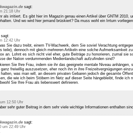
ckwagazin.de
sagt:
m 21:18 Uhr
hr als irritiert. Es gibt hier im Magazin genau einen Artikel über GNTM 2010, u
halten. Und wo wird hier jemand brüskiert? Da muss wohl ein Irrtum vorliegen
sagt:
m 12:42 Uhr
was Sie dazu treibt, einem TV-Machwerk, dem Sie soviel Verachtung entgegen
s teile), dennoch mit gleich mehreren Artikeln eine solche Aufmerksamkeit zu
x an. Lohnt es sich nicht viel eher, gute Beiträge zu honorieren, zumal sie so
se der Nation verdummenden Medienlandschaft aufzufinden sind?
kieren Sie Ihre Frau, indem sie ihr das geeignete mentale Niveau anhängen, 
 ganz freiwillig auszusetzen, eher noch ihn in ihre Freizeitvergnügungen einzu
alten, was man will, an diesem privaten Gebaren jedoch die gesamte Öffentl
sen, die wie ich beim Stöbern im Netz auf dieser Seite hängebleibt, finde ich n
bwohl Sie Ihre Frau als liebenswert definieren.
 um 12:50 Uhr
ber sehr guter Beitrag in dem sehr viele wichtige Informationen enthalten sin
ckwagazin.de
sagt:
0 um 22:49 Uhr
,