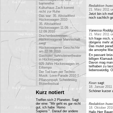
barrierefrei
Redaktion hue
Kulturhaus Zach kommt
21. März 2011 u
nicht zur Ruhe
Jetzt bin ich me
Das war: 35. Altstadtfest
noch sachlich ge
Hückeswagen 2010
35. Altstadtfest
Hückeswagen 11.09. –
Vanessa Roddig
12.09.2010
21. März 2011 u
Drachenbootrennen:
Ich frage mich, 
Hückeswagener Mannschaft
übrigens mehr al
siegt
Das mutet parado
Hückeswagener Geschichte
die amorphe Mas
am 22.08.2010
En passant brüs
Gastspiel Hohnsteinertheater
billigen Klamauk
in Hückeswagen
Davon mag man h
925 Jahre Hückeswagen im
teilhaben zu las
Eiltempo
liebenswürdig. O
Der Tod kam per Techno-
Musik: Love-Parade 2010 †
Pflanzenpark Scheideweg:
Kean
sagt:
Blütenfestival
18. Januar 2011
Schöner kurzer a
Kurz notiert
Treffen sich 2 Planeten. Sagt
der eine: "Mir geht es gar nicht
Redaktion hue
gut, ich habe `Homo
18. Oktober 201
Sapiens`". Darauf der andere
Hallo Herr Bauer