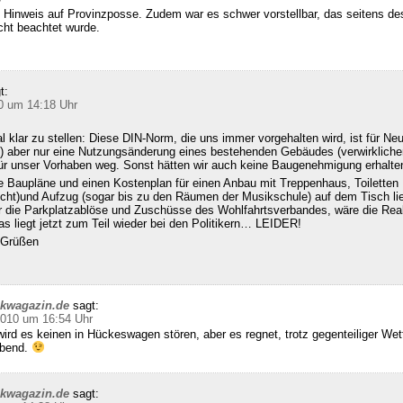
 Hinweis auf Provinzposse. Zudem war es schwer vorstellbar, das seitens d
cht beachtet wurde.
t:
0 um 14:18 Uhr
klar zu stellen: Diese DIN-Norm, die uns immer vorgehalten wird, ist für Ne
 aber nur eine Nutzungsänderung eines bestehenden Gebäudes (verwirklichen
für unser Vorhaben weg. Sonst hätten wir auch keine Baugenehmigung erhalte
e Baupläne und einen Kostenplan für einen Anbau mit Treppenhaus, Toiletten
echt)und Aufzug (sogar bis zu den Räumen der Musikschule) auf dem Tisch l
ür die Parkplatzablöse und Zuschüsse des Wohlfahrtsverbandes, wäre die Real
s liegt jetzt zum Teil wieder bei den Politikern… LEIDER!
n Grüßen
ckwagazin.de
sagt:
2010 um 16:54 Uhr
ird es keinen in Hückeswagen stören, aber es regnet, trotz gegenteiliger We
abend.
ckwagazin.de
sagt: