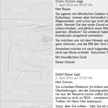
Dieter Gotzen
sagt:
7. April 2010 um 00:02 Uhr
Herr Bauer,
Sie agieren mit öffentlichen Geldern 
Kulturhaus, meinen aber letztendlich
Allgemeinheit, und schon gar nicht d
steht. Nennen Sie hier einen Grund wa
unterschreiben, und jährlich einen Mi
welchen „Blödsinn“ Sie entdeckt habe
Korrekturen umgehend vermerken.
Sie möchten uns mit dem Hinweis auf 
ganz stimmen, und die BM den Text q
Anmerken möchte ich noch folgendes
nicht wie Nivea schreibt. Versuchen 
Mit freundlichem Gruß
Dieter Gotzen
Detlef Bauer
sagt:
2. April 2010 um 22:03 Uhr
Herr Gotzen,
Sie schreiben Blödsinn! Ihr Artikel 
Übertreibungen, wie der Zeitungsartik
nur aus der Reserve locken sollte! (D
erschien ja nicht im RGA – veranlasst
Treffen mit Herrn Ufer anberaumt…..
Sorry, aber Sie sollten – falls Sie ei