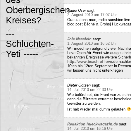
Oberbergischen
Radio User
sagt:
2. August 2010 um 17:07 Uhr
Kreises?
Gratulations man, radio sunshine liv
blog post Bêché & Grohs| Hückwagazi
---
Joie Nesslein
sagt:
Schluchten-
1. August 2010 um 16:52 Uhr
Wir moechten aufgrund vieler Nachfr
Yeti -----
Love Open Air Event wie ausgeschrieb
bekannten Ereignisse weitere Sicherh
http://www.beach-of-love.de
nachles
10ten bis 12ten September in Peene
wir lassen uns nicht unterkriegen
Dieter Gotzen
sagt:
14. Juli 2010 um 22:30 Uhr
Wie befürchtet, die Front war zu schne
dann die Blitzrate extremst bescheide
Gewitter zu werden.
Ist halt wieder mal dumm gelaufen
Redaktion hueckwagazin.de
sagt:
14. Juli 2010 um 16:16 Uhr