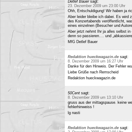
Detlef Bauer
sagt:
23. Dezember 2009 um 23:00 Uhr
Ohh, Entschuldigung! Wir haben ja ri
Aber leider bleibe ich dabei. Es wird
des Konzertabends veröffentlicht, was
eines einzelnen (Besucher und Autoren
Aber jetzt nehmt Ihr ja alles selbst 
denn so passieren…. und „abkassieren“
MfG Detlef Bauer
Redaktion hueckwagazin.de
sagt:
8. Dezember 2009 um 16:27 Uhr
Danke für den Hinweis. Der Fehler wur
Liebe Grüße nach Remscheid
Redaktion hueckwagazin.de
50Cent
sagt:
8. Dezember 2009 um 13:10 Uhr
gruss aus der mittagspause. keine we
fehlerhinweiss !
lg nasti
Redaktion hueckwagazin.de
sagt: