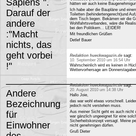
Sapiens`".
hätten wir auch keine Baugenehmigun
Ich habe aber die Baupläne und eine
Darauf der
Toiletten (behindertengerecht)und Au
dem Tisch liegen. Bekämen wir die G
andere
Wohlfahrtsverbandes, wäre die Realisi
bei den Politikern… LEIDER!
:"Macht
Mit freundlichen Grüßen
Detlef Bauer
nichts, das
geht vorbei
Redaktion hueckwagazin.de
sagt:
10. September 2010 um 16:54 Uhr
!"
Wahrscheinlich wird es keinen in Hück
Wettervorhersage am Donnerstagabe
_________________________
Redaktion hueckwagazin.de
sagt:
20. August 2010 um 14:38 Uhr
Andere
Hallo Joie,
Bezeichnung
das war wohl etwas vorschnell. Leide
jedoch nicht verstehen muss.
für
Aus meiner Sicht geht es auch nicht 
war gänzlich ungeeignet für eine solc
Sicherheitskonzept versagt. Meine pe
Einwohner
nicht genehmigen dürfen.
Gruß Dieter
des