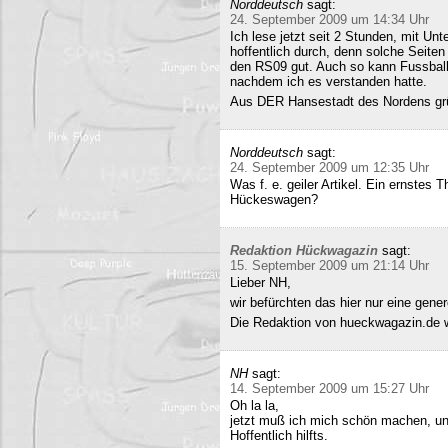
Norddeutsch
sagt:
24. September 2009 um 14:34 Uhr
Ich lese jetzt seit 2 Stunden, mit Un
hoffentlich durch, denn solche Seiten 
den RS09 gut. Auch so kann Fussball 
nachdem ich es verstanden hatte.
Aus DER Hansestadt des Nordens gr
Norddeutsch
sagt:
24. September 2009 um 12:35 Uhr
Was f. e. geiler Artikel. Ein ernstes
Hückeswagen?
Redaktion Hückwagazin
sagt:
15. September 2009 um 21:14 Uhr
Lieber NH,
wir befürchten das hier nur eine gene
Die Redaktion von hueckwagazin.de 
NH
sagt:
14. September 2009 um 15:27 Uhr
Oh la la,
jetzt muß ich mich schön machen, un
Hoffentlich hilfts.