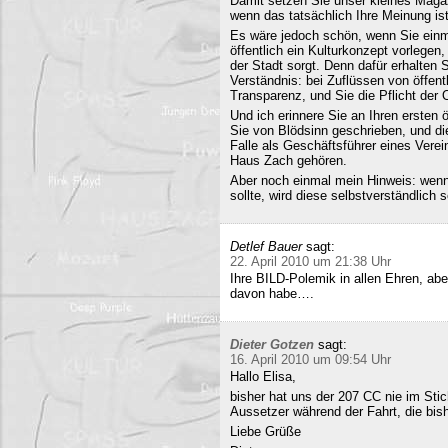
Damit setzen Sie unser kleines Maga
wenn das tatsächlich Ihre Meinung ist
Es wäre jedoch schön, wenn Sie einm
öffentlich ein Kulturkonzept vorlegen,
der Stadt sorgt. Denn dafür erhalten S
Verständnis: bei Zuflüssen von öffentl
Transparenz, und Sie die Pflicht der 
Und ich erinnere Sie an Ihren ersten
Sie von Blödsinn geschrieben, und di
Falle als Geschäftsführer eines Verei
Haus Zach gehören.
Aber noch einmal mein Hinweis: wenn i
sollte, wird diese selbstverständlich so
Detlef Bauer
sagt:
22. April 2010 um 21:38 Uhr
Ihre BILD-Polemik in allen Ehren, aber
davon habe….
Dieter Gotzen
sagt:
16. April 2010 um 09:54 Uhr
Hallo Elisa,
bisher hat uns der 207 CC nie im Stich
Aussetzer während der Fahrt, die bish
Liebe Grüße