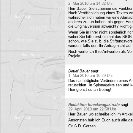
2. Mai 2010 um 14:32 Uhr
Herr Bauer, Sie scheinen die Funkti
Nach Veröffenlichung eines Textes wer
wahrscheinlich haben wir eine Abmac
anderes zu tun haben, als gegen Hau
die Originalversion abweicht? Richtig, 
Wenn Sie in Ihrer nicht sonderlich r
wobei Sie bitte erst einmal das StG
schon, wie Sie z. b. die Stiftungsvors
werden, falls dort Ihr Antrag nicht a
Noch werte ich Ihre Antworten als Verz
Projekt.
Detlef Bauer
sagt:
1. Mai 2010 um 10:29 Uhr
Das nachträgliche Verändern eines Art
retuschiert. In Spionagekreisen und k
Hier grenzt es an Betrug!
Redaktion hueckwagazin.de
sagt:
29. April 2010 um 22:58 Uhr
Herr Bauer, wo schreibe ich im Artike
Ansonsten hab ich Euch auch alle ganz
Gruß D. Gotzen