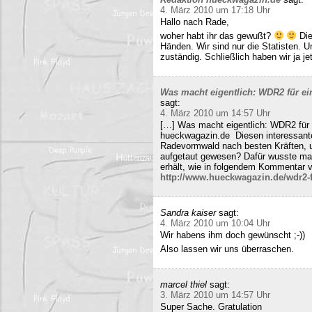
4. März 2010 um 17:18 Uhr
Hallo nach Rade,
woher habt ihr das gewußt?
Die
Händen. Wir sind nur die Statisten. 
zuständig. Schließlich haben wir ja j
Was macht eigentlich: WDR2 für ein
sagt:
4. März 2010 um 14:57 Uhr
[…] Was macht eigentlich: WDR2 für 
hueckwagazin.de Diesen interessante
Radevormwald nach besten Kräften, un
aufgetaut gewesen? Dafür wusste m
erhält, wie in folgendem Kommentar v
http://www.hueckwagazin.de/wdr2-fu
Sandra kaiser
sagt:
4. März 2010 um 10:04 Uhr
Wir habens ihm doch gewünscht ;-))
Also lassen wir uns überraschen.
marcel thiel
sagt:
3. März 2010 um 14:57 Uhr
Super Sache. Gratulation