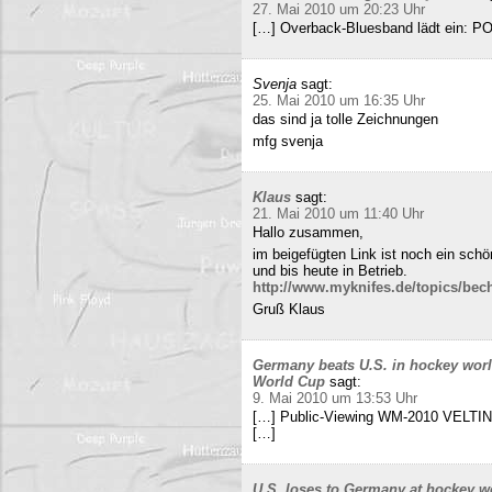
27. Mai 2010 um 20:23 Uhr
[…] Overback-Bluesband lädt ein: P
Svenja
sagt:
25. Mai 2010 um 16:35 Uhr
das sind ja tolle Zeichnungen
mfg svenja
Klaus
sagt:
21. Mai 2010 um 11:40 Uhr
Hallo zusammen,
im beigefügten Link ist noch ein sch
und bis heute in Betrieb.
http://www.myknifes.de/topics/bec
Gruß Klaus
Germany beats U.S. in hockey worl
World Cup
sagt:
9. Mai 2010 um 13:53 Uhr
[…] Public-Viewing WM-2010 VELTINS
[…]
U.S. loses to Germany at hockey w