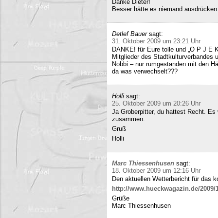
Danke Dieter!
Besser hätte es niemand ausdrücken
Detlef Bauer
sagt:
31. Oktober 2009 um 23:21 Uhr
DANKE! für Eure tolle und „O P J E K
Mitglieder des Stadtkulturverbandes 
Nobbi – nur rumgestanden mit den Hä
da was verwechselt???
Holli
sagt:
25. Oktober 2009 um 20:26 Uhr
Ja Groberpitter, du hattest Recht. E
zusammen.
Gruß
Holli
Marc Thiessenhusen
sagt:
18. Oktober 2009 um 12:16 Uhr
Den aktuellen Wetterbericht für das 
http://www.hueckwagazin.de/2009/10
Grüße
Marc Thiessenhusen