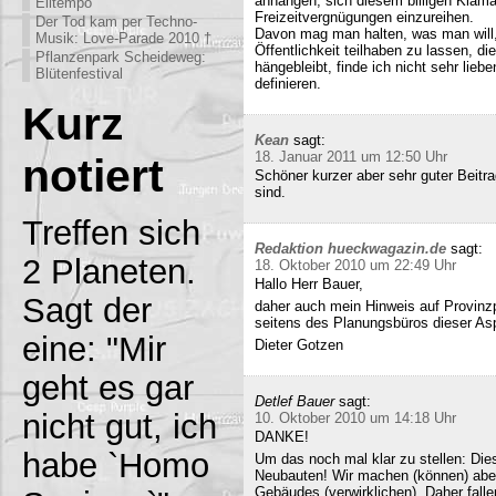
anhängen, sich diesem billigen Klamau
Eiltempo
Freizeitvergnügungen einzureihen.
Der Tod kam per Techno-
Davon mag man halten, was man will,
Musik: Love-Parade 2010 †
Öffentlichkeit teilhaben zu lassen, di
Pflanzenpark Scheideweg:
hängebleibt, finde ich nicht sehr lieb
Blütenfestival
definieren.
Kurz
Kean
sagt:
18. Januar 2011 um 12:50 Uhr
notiert
Schöner kurzer aber sehr guter Beitra
sind.
Treffen sich
Redaktion hueckwagazin.de
sagt:
2 Planeten.
18. Oktober 2010 um 22:49 Uhr
Hallo Herr Bauer,
Sagt der
daher auch mein Hinweis auf Provinz
seitens des Planungsbüros dieser Asp
eine: "Mir
Dieter Gotzen
geht es gar
Detlef Bauer
sagt:
nicht gut, ich
10. Oktober 2010 um 14:18 Uhr
DANKE!
habe `Homo
Um das noch mal klar zu stellen: Dies
Neubauten! Wir machen (können) abe
Gebäudes (verwirklichen). Daher fall