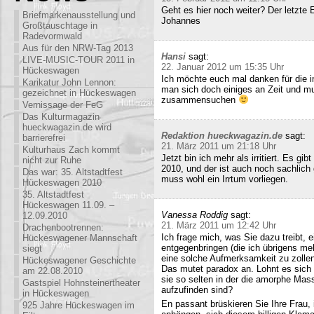
Geht es hier noch weiter? Der letzte
Briefmarkenausstellung und
Johannes
Großtauschtage in
Radevormwald
Aus für den NRW-Tag 2013
Hansi
sagt:
LIVE-MUSIC-TOUR 2011 in
22. Januar 2012 um 15:35 Uhr
Hückeswagen
Ich möchte euch mal danken für die i
Karikatur John Lennon:
man sich doch einiges an Zeit und m
gezeichnet in Hückeswagen
zusammensuchen
Vernissage der FeG
Das Kulturmagazin
hueckwagazin.de wird
Redaktion hueckwagazin.de
sagt:
barrierefrei
21. März 2011 um 21:18 Uhr
Kulturhaus Zach kommt
Jetzt bin ich mehr als irritiert. Es g
nicht zur Ruhe
2010, und der ist auch noch sachlich
Das war: 35. Altstadtfest
muss wohl ein Irrtum vorliegen.
Hückeswagen 2010
35. Altstadtfest
Hückeswagen 11.09. –
Vanessa Roddig
sagt:
12.09.2010
21. März 2011 um 12:42 Uhr
Drachenbootrennen:
Ich frage mich, was Sie dazu treibt
Hückeswagener Mannschaft
entgegenbringen (die ich übrigens meh
siegt
eine solche Aufmerksamkeit zu zollen
Hückeswagener Geschichte
Das mutet paradox an. Lohnt es sich n
am 22.08.2010
sie so selten in der die amorphe Ma
Gastspiel Hohnsteinertheater
aufzufinden sind?
in Hückeswagen
En passant brüskieren Sie Ihre Frau,
925 Jahre Hückeswagen im