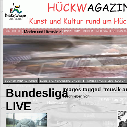
STARTSEITE
Medien und Lifestyle
IMPRESSUM
BILDER EINER STADT
DAS K
BÜCHER UND AUTOREN
EVENTS U. VERANSTALTUNGEN
KUNST | KÜNSTLER | KULTUR
Bundesliga
Images tagged "musik-a
geschrieben von:
LIVE