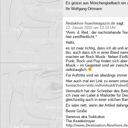
Es grüsst aus Mönchengladbach ein 
Ihr Wolfgang Ortmann
Redaktion hueckwagazin.de
sagt:
13. Januar 2010 um 13:10 Uhr
*Anm. d. Red.: der nachstehende Tex
hier veröffentlicht.*
Hallo,
es ist zwar richtig, dass ich ab und
bin, auch dass ich in einer Band name
machen wir Rock Musik. Neben Einfl
Punk, Rock und Pop finden sich aber 
Musik – im Gegenteil sind wir zwisch
radiotauglich
Für Auftritte sind wir allerdings imme
Hier auch mal ein Link zu einem uns
fuseaction=vids.individual&Video
Vermutlich hat der Schreiber des Be
ich zwar ein Label & Mailorder für De
gleichzeitig auch in einer solchen Ba
Es wäre nett, wenn der Artikel dahing
Beste Grüße
Vanessa aka Sukkubus
The Axedestroyer
http://www.Destination-Nowhere.de