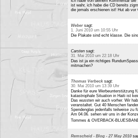
ich habe von deinem Kommentar die 
ist wahr, ich habe die CD bereits zigm
die jemals erschienen ist! Hut ab vor
Weber
sagt:
1. Juni 2010 um 10:55 Uhr
Die Plakate sind echt klasse. Die sin
Carsten
sagt:
31. Mai 2010 um 22:18 Uhr
Das ist ja ein richtiges RundumSpas
mitmachen?
Thomas Verbeck
sagt:
30. Mai 2010 um 13:39 Uhr
Danke für eure Werbeunterstützung für
katastrophale Situation in Haiti ist k
Das wussten wir auch vorher. Wir ha
veranstaltet. Gut 40 Menschen fand
Spendenglas jedenfalls teilweise zu f
Am 04.06. sehen wir uns in der Konz
Tommes & OVERBACK-BLUESBAN
Remscheid - Blog - 27 May 2010
sa