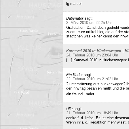
lg marcel
Babynator
sagt:
2. März 2010 um 22:25 Uhr
Gratulation. Da ist doch gedreht word
zuerst eure artikel hier, die auf der s
städtchen was keiner kennt den nrw-t
Karneval 2010 in Hückeswagen | Hü
24. Februar 2010 um 23:04 Uhr
[…] Karneval 2010 in Hückeswagen:
Ein Rader
sagt:
22. Februar 2010 um 21:02 Uhr
? unterstützung aus hückeswagen? ihr
den nrw tag bezahlen müßt und die b
ein freundl. rader
Ulla
sagt:
21. Februar 2010 um 18:49 Uhr
danke f. d. Infos. Es ist eine riesens
Wenn ihr i. d. Redaktion mehr wisst, b