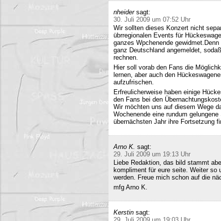
nheider
sagt:
30. Juli 2009 um 07:52 Uhr
Wir sollten dieses Konzert nicht sepa
übrregionalen Events für Hückeswagen
ganzes Wpchenende gewidmet.Denn se
ganz Deutschland angemeldet, sodaß 
rechnen.
Hier soll vorab den Fans die Möglich
lernen, aber auch den Hückeswagener
aufzufrischen.
Erfreulicherweise haben einige Hücke
den Fans bei den Übernachtungskost
Wir möchten uns auf diesem Wege da
Wochenende eine rundum gelungene Sa
übernächsten Jahr ihre Fortsetzung fi
Arno K.
sagt:
29. Juli 2009 um 19:13 Uhr
Liebe Redaktion, das bild stammt a
kompliment für eure seite. Weiter so
werden. Freue mich schon auf die nä
mfg Arno K.
Kerstin
sagt:
29. Juli 2009 um 19:03 Uhr