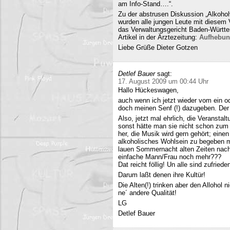
am Info-Stand….“.
Zu der abstrusen Diskussion „Alkohol
wurden alle jungen Leute mit diesem
das Verwaltungsgericht Baden-Württe
Artikel in der Ärztezeitung:
Aufhebun
Liebe Grüße Dieter Gotzen
Detlef Bauer
sagt:
17. August 2009 um 00:44 Uhr
Hallo Hückeswagen,
auch wenn ich jetzt wieder vom ein o
doch meinen Senf (!) dazugeben. Der A
Also, jetzt mal ehrlich, die Veranstalt
sonst hätte man sie nicht schon zum 
her, die Musik wird gern gehört; eine
alkoholisches Wohlsein zu begeben mi
lauen Sommernacht alten Zeiten nac
einfache Mann/Frau noch mehr???
Dat reicht föllig! Un alle sind zufriede
Darum laßt denen ihre Kultür!
Die Alten(!) trinken aber den Allohol 
ne´ andere Qualität!
LG
Detlef Bauer