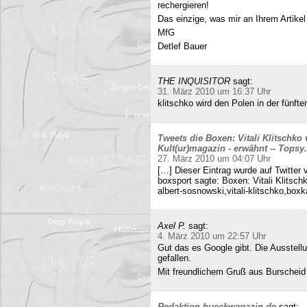
rechergieren!
Das einzige, was mir an Ihrem Artikel
MfG
Detlef Bauer
THE INQUISITOR
sagt:
31. März 2010 um 16:37 Uhr
klitschko wird den Polen in der fünft
Tweets die Boxen: Vitali Klitschko
Kult(ur)magazin - erwähnt -- Tops
27. März 2010 um 04:07 Uhr
[…] Dieser Eintrag wurde auf Twitter 
boxsport sagte: Boxen: Vitali Klitsc
albert-sosnowski,vitali-klitschko,b
Axel P.
sagt:
4. März 2010 um 22:57 Uhr
Gut das es Google gibt. Die Ausstell
gefallen.
Mit freundlichem Gruß aus Burscheid
Redaktion hueckwagazin.de
sagt: