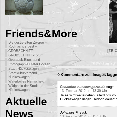
Friends&More
Die gestiefelten Zwerge –
Rock as it´s best –
GROBSCHNITT
[ZEI
GROBSCHNITT-Forum
Overback Bluesband
Photographie Dieter Gotzen
Stadt Hückeswagen
Stadtkulturverband
0 Kommentare zu “Images tagge
Hückeswagen
Waterbölles Remscheid
Wikipedia der Stadt
Redaktion hueckwagazin.de
sagt:
Hückeswagen
13. Februar 2012 um 13:39 Uhr
Ja es wird weitergehen, allerdings völ
Aktuelle
Hückeswagen liegen. Jedoch dauert di
News
Johannes P.
sagt:
13. Februar 2012 um 11:18 Uhr