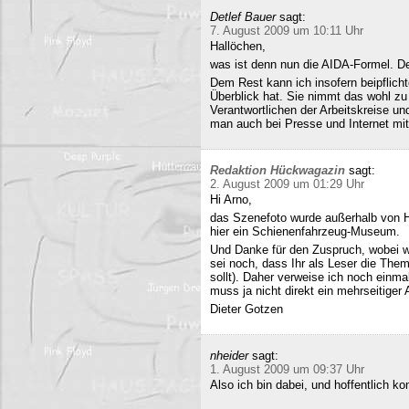
Detlef Bauer
sagt:
7. August 2009 um 10:11 Uhr
Hallöchen,
was ist denn nun die AIDA-Formel. Der
Dem Rest kann ich insofern beipflich
Überblick hat. Sie nimmt das wohl zu 
Verantwortlichen der Arbeitskreise un
man auch bei Presse und Internet mit
Redaktion Hückwagazin
sagt:
2. August 2009 um 01:29 Uhr
Hi Arno,
das Szenefoto wurde außerhalb von H
hier ein Schienenfahrzeug-Museum.
Und Danke für den Zuspruch, wobei w
sei noch, dass Ihr als Leser die The
sollt). Daher verweise ich noch einma
muss ja nicht direkt ein mehrseitiger A
Dieter Gotzen
nheider
sagt:
1. August 2009 um 09:37 Uhr
Also ich bin dabei, und hoffentlich 