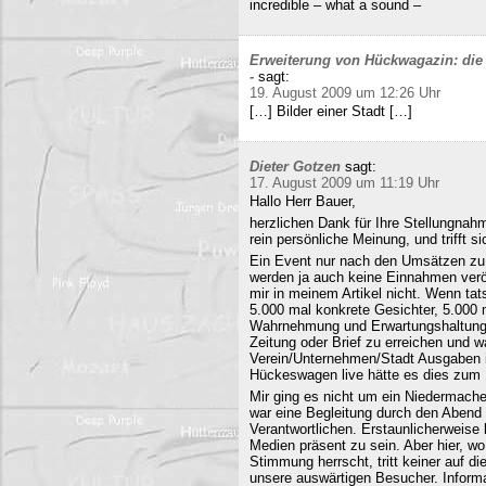
incredible – what a sound –
Erweiterung von Hückwagazin: die 
-
sagt:
19. August 2009 um 12:26 Uhr
[…] Bilder einer Stadt […]
Dieter Gotzen
sagt:
17. August 2009 um 11:19 Uhr
Hallo Herr Bauer,
herzlichen Dank für Ihre Stellungnahm
rein persönliche Meinung, und trifft s
Ein Event nur nach den Umsätzen zu b
werden ja auch keine Einnahmen veröf
mir in meinem Artikel nicht. Wenn ta
5.000 mal konkrete Gesichter, 5.000 
Wahrnehmung und Erwartungshaltung. 
Zeitung oder Brief zu erreichen und
Verein/Unternehmen/Stadt Ausgaben i
Hückeswagen live hätte es dies zum N
Mir ging es nicht um ein Niedermache
war eine Begleitung durch den Abend 
Verantwortlichen. Erstaunlicherweise 
Medien präsent zu sein. Aber hier, 
Stimmung herrscht, tritt keiner auf 
unsere auswärtigen Besucher. Informa