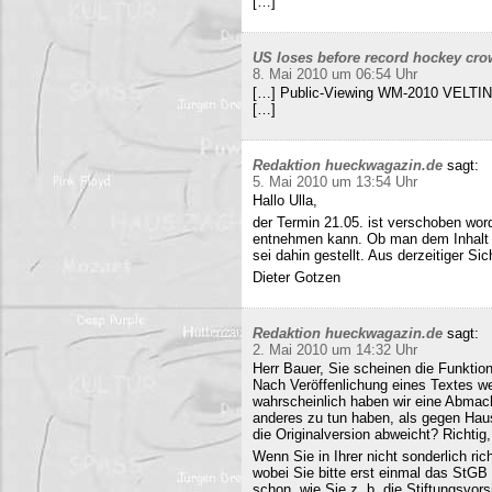
[…]
US loses before record hockey cro
8. Mai 2010 um 06:54 Uhr
[…] Public-Viewing WM-2010 VELTINS
[…]
Redaktion hueckwagazin.de
sagt:
5. Mai 2010 um 13:54 Uhr
Hallo Ulla,
der Termin 21.05. ist verschoben wor
entnehmen kann. Ob man dem Inhalt d
sei dahin gestellt. Aus derzeitiger Si
Dieter Gotzen
Redaktion hueckwagazin.de
sagt:
2. Mai 2010 um 14:32 Uhr
Herr Bauer, Sie scheinen die Funkti
Nach Veröffenlichung eines Textes wer
wahrscheinlich haben wir eine Abmac
anderes zu tun haben, als gegen Hau
die Originalversion abweicht? Richtig, 
Wenn Sie in Ihrer nicht sonderlich r
wobei Sie bitte erst einmal das StG
schon, wie Sie z. b. die Stiftungsvors