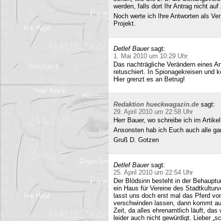
werden, falls dort Ihr Antrag nicht a
Noch werte ich Ihre Antworten als Verz
Projekt.
Detlef Bauer
sagt:
1. Mai 2010 um 10:29 Uhr
Das nachträgliche Verändern eines Art
retuschiert. In Spionagekreisen und k
Hier grenzt es an Betrug!
Redaktion hueckwagazin.de
sagt:
29. April 2010 um 22:58 Uhr
Herr Bauer, wo schreibe ich im Artike
Ansonsten hab ich Euch auch alle ganz
Gruß D. Gotzen
Detlef Bauer
sagt:
25. April 2010 um 22:54 Uhr
Der Blödsinn besteht in der Behauptu
ein Haus für Vereine des Stadtkultur
lasst uns doch erst mal das Pferd vo
verschwinden lassen, dann kommt auc
Zeit, da alles ehrenamtlich läuft, das
leider auch nicht gewürdigt. Lieber 