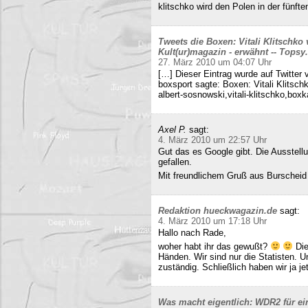
klitschko wird den Polen in der fünft
Tweets die Boxen: Vitali Klitschko
Kult(ur)magazin - erwähnt -- Tops
27. März 2010 um 04:07 Uhr
[…] Dieser Eintrag wurde auf Twitter 
boxsport sagte: Boxen: Vitali Klitsc
albert-sosnowski,vitali-klitschko,b
Axel P.
sagt:
4. März 2010 um 22:57 Uhr
Gut das es Google gibt. Die Ausstell
gefallen.
Mit freundlichem Gruß aus Burscheid
Redaktion hueckwagazin.de
sagt:
4. März 2010 um 17:18 Uhr
Hallo nach Rade,
woher habt ihr das gewußt?
Die
Händen. Wir sind nur die Statisten. 
zuständig. Schließlich haben wir ja j
Was macht eigentlich: WDR2 für ein