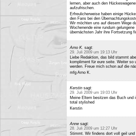
lernen, aber auch den Hückeswagener
aufzufrischen.
Erfreulicherweise haben einige Hücke
den Fans bei den Übernachtungskost
Wir möchten uns auf diesem Wege da
Wochenende eine rundum gelungene Sa
übernächsten Jahr ihre Fortsetzung fi
Arno K.
sagt:
29. Juli 2009 um 19:13 Uhr
Liebe Redaktion, das bild stammt a
kompliment für eure seite. Weiter so
werden. Freue mich schon auf die nä
mfg Arno K.
Kerstin
sagt:
29. Juli 2009 um 19:03 Uhr
Meine Eltern besitzen das Buch und 
total stylished
Kerstin
Anne
sagt:
28. Juli 2009 um 12:27 Uhr
Stimmt. Wir findens dort voll geil und 