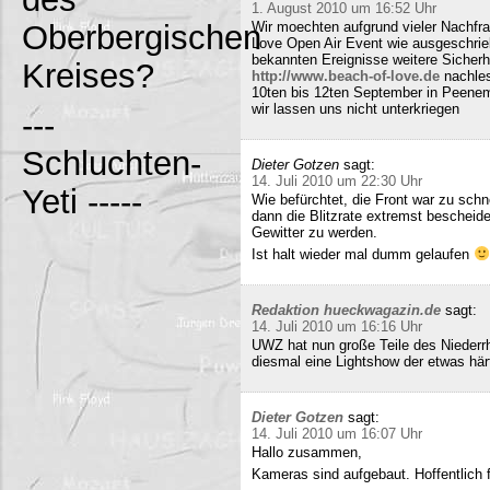
1. August 2010 um 16:52 Uhr
Oberbergischen
Wir moechten aufgrund vieler Nachfr
Love Open Air Event wie ausgeschrieb
bekannten Ereignisse weitere Sicherh
Kreises?
http://www.beach-of-love.de
nachles
10ten bis 12ten September in Peene
wir lassen uns nicht unterkriegen
---
Schluchten-
Dieter Gotzen
sagt:
14. Juli 2010 um 22:30 Uhr
Yeti -----
Wie befürchtet, die Front war zu schne
dann die Blitzrate extremst bescheide
Gewitter zu werden.
Ist halt wieder mal dumm gelaufen
Redaktion hueckwagazin.de
sagt:
14. Juli 2010 um 16:16 Uhr
UWZ hat nun große Teile des Niederrhe
diesmal eine Lightshow der etwas härt
Dieter Gotzen
sagt:
14. Juli 2010 um 16:07 Uhr
Hallo zusammen,
Kameras sind aufgebaut. Hoffentlich f