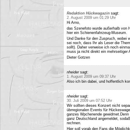
Redaktion Hückwagazin
sagt:
2. August 2009 um 01:29 Uhr
Hi Arno,
das Szenefoto wurde außerhalb von H
hier ein Schienenfahrzeug-Museum.
Und Danke für den Zuspruch, wobei w
sei noch, dass Ihr als Leser die The
sollt). Daher verweise ich noch einma
muss ja nicht direkt ein mehrseitiger A
Dieter Gotzen
nheider
sagt:
1. August 2009 um 09:37 Uhr
Also ich bin dabei, und hoffentlich 
nheider
sagt:
30. Juli 2009 um 07:52 Uhr
Wir sollten dieses Konzert nicht sepa
übrregionalen Events für Hückeswagen
ganzes Wpchenende gewidmet.Denn se
ganz Deutschland angemeldet, sodaß 
rechnen.
Hier soll vorab den Fans die Möglich