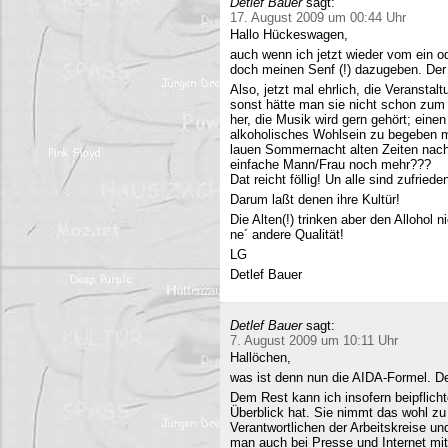
Detlef Bauer
sagt:
17. August 2009 um 00:44 Uhr
Hallo Hückeswagen,
auch wenn ich jetzt wieder vom ein o
doch meinen Senf (!) dazugeben. Der A
Also, jetzt mal ehrlich, die Veranstalt
sonst hätte man sie nicht schon zum 
her, die Musik wird gern gehört; eine
alkoholisches Wohlsein zu begeben mi
lauen Sommernacht alten Zeiten nac
einfache Mann/Frau noch mehr???
Dat reicht föllig! Un alle sind zufriede
Darum laßt denen ihre Kultür!
Die Alten(!) trinken aber den Allohol 
ne´ andere Qualität!
LG
Detlef Bauer
Detlef Bauer
sagt:
7. August 2009 um 10:11 Uhr
Hallöchen,
was ist denn nun die AIDA-Formel. Der
Dem Rest kann ich insofern beipflich
Überblick hat. Sie nimmt das wohl zu 
Verantwortlichen der Arbeitskreise un
man auch bei Presse und Internet mit