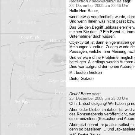
Redaktion hueckwagazin.de
sagt:
23. Dezember 2009 um 23:46 Uhr
Hallo Herr Bauer,
wenn etwas veröffentlicht wurde, dan
Und wenn Ihnen was nicht passt bzw
Das Sie den Begriff „abkassieren“ erwä
meinen Sie damit? Ein Event ist immer
Unternehmer doch wissen.
Objektivität ist dann einigermaßen g
Meinungen kundtun. Zudem wurde der 
Passagen, welche Ihrer Meinung nach 
Und es wäre ohne Probleme möglich g
beteiligen. Allerdings werden Autore
Dies war aufgrund der hohen Autoren
Mit besten Grüßen
Dieter Gotzen
Detlef Bauer
sagt:
23. Dezember 2009 um 23:00 Uhr
Ohh, Entschuldigung! Wir haben ja ri
Aber leider bleibe ich dabei. Es wird
des Konzertabends veröffentlicht, was
eines einzelnen (Besucher und Autoren
Aber jetzt nehmt Ihr ja alles selbst 
denn so passieren…. und „abkassieren“