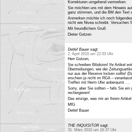
Korrekturen umgehend vermerken.
Sie möchten uns mit dem Hinweis auf 
ganz stimmen, und die BM den Text q
Anmerken möchte ich noch folgendes
nicht wie Nivea schreibt. Versuchen 
Mit freundlichem Gruß
Dieter Gotzen
Detlef Bauer
sagt:
2. April 2010 um 22:03 Uhr
Herr Gotzen,
Sie schreiben Blödsinn! Ihr Artikel 
Übertreibungen, wie der Zeitungsartik
nur aus der Reserve locken sollte! (D
erschien ja nicht im RGA – veranlasst
Treffen mit Herrn Ufer anberaumt…..
Sorry, aber Sie sollten – falls Sie ei
rechergieren!
Das einzige, was mir an Ihrem Artikel
MfG
Detlef Bauer
THE INQUISITOR
sagt:
31. März 2010 um 16:37 Uhr