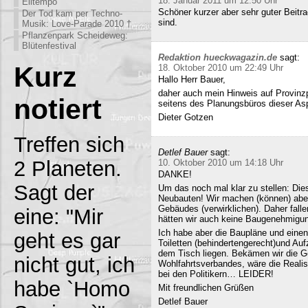
18. Januar 2011 um 12:50 Uhr
Eiltempo
Schöner kurzer aber sehr guter Beitra
Der Tod kam per Techno-
sind.
Musik: Love-Parade 2010 †
Pflanzenpark Scheideweg:
Blütenfestival
Redaktion hueckwagazin.de
sagt:
Kurz
18. Oktober 2010 um 22:49 Uhr
Hallo Herr Bauer,
daher auch mein Hinweis auf Provinz
notiert
seitens des Planungsbüros dieser Asp
Dieter Gotzen
Treffen sich
Detlef Bauer
sagt:
2 Planeten.
10. Oktober 2010 um 14:18 Uhr
DANKE!
Sagt der
Um das noch mal klar zu stellen: Dies
Neubauten! Wir machen (können) abe
Gebäudes (verwirklichen). Daher fall
eine: "Mir
hätten wir auch keine Baugenehmigun
Ich habe aber die Baupläne und eine
geht es gar
Toiletten (behindertengerecht)und Au
dem Tisch liegen. Bekämen wir die G
nicht gut, ich
Wohlfahrtsverbandes, wäre die Realisi
bei den Politikern… LEIDER!
habe `Homo
Mit freundlichen Grüßen
Detlef Bauer