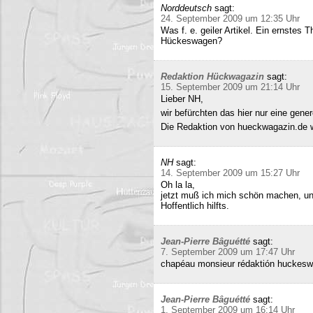
Norddeutsch
sagt:
24. September 2009 um 12:35 Uhr
Was f. e. geiler Artikel. Ein ernstes
Hückeswagen?
Redaktion Hückwagazin
sagt:
15. September 2009 um 21:14 Uhr
Lieber NH,
wir befürchten das hier nur eine gene
Die Redaktion von hueckwagazin.de 
NH
sagt:
14. September 2009 um 15:27 Uhr
Oh la la,
jetzt muß ich mich schön machen, un
Hoffentlich hilfts.
Jean-Pierre Bâguétté
sagt:
7. September 2009 um 17:47 Uhr
chapéau monsieur rédaktión huckeswa
Jean-Pierre Bâguétté
sagt:
1. September 2009 um 16:14 Uhr