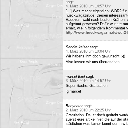
sagt:
4. März 2010 um 14:57 Uhr
[…] Was macht eigentlich: WDR2 für 
hueckwagazin.de Diesen interessante
Radevormwald nach besten Kräften, un
aufgetaut gewesen? Dafür wusste m
erhält, wie in folgendem Kommentar v
http://www.hueckwagazin.de/wdr2-fu
Sandra kaiser
sagt:
4. März 2010 um 10:04 Uhr
Wir habens ihm doch gewünscht ;-))
Also lassen wir uns überraschen.
marcel thiel
sagt:
3. März 2010 um 14:57 Uhr
Super Sache. Gratulation
lg marcel
Babynator
sagt:
2. März 2010 um 22:25 Uhr
Gratulation. Da ist doch gedreht word
zuerst eure artikel hier, die auf der s
städtchen was keiner kennt den nrw-t