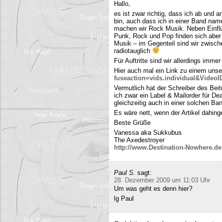
Hallo,
es ist zwar richtig, dass ich ab und
bin, auch dass ich in einer Band name
machen wir Rock Musik. Neben Einfl
Punk, Rock und Pop finden sich aber 
Musik – im Gegenteil sind wir zwisch
radiotauglich
Für Auftritte sind wir allerdings imme
Hier auch mal ein Link zu einem uns
fuseaction=vids.individual&Video
Vermutlich hat der Schreiber des Be
ich zwar ein Label & Mailorder für De
gleichzeitig auch in einer solchen Ba
Es wäre nett, wenn der Artikel dahing
Beste Grüße
Vanessa aka Sukkubus
The Axedestroyer
http://www.Destination-Nowhere.de
Paul S.
sagt:
28. Dezember 2009 um 11:03 Uhr
Um was geht es denn hier?
lg Paul