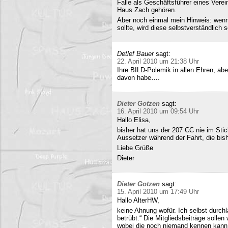
Falle als Geschäftsführer eines Verei
Haus Zach gehören.
Aber noch einmal mein Hinweis: wenn i
sollte, wird diese selbstverständlich so
Detlef Bauer
sagt:
22. April 2010 um 21:38 Uhr
Ihre BILD-Polemik in allen Ehren, aber
davon habe….
Dieter Gotzen
sagt:
16. April 2010 um 09:54 Uhr
Hallo Elisa,
bisher hat uns der 207 CC nie im Stich
Aussetzer während der Fahrt, die bish
Liebe Grüße
Dieter
Dieter Gotzen
sagt:
15. April 2010 um 17:49 Uhr
Hallo AlterHW,
keine Ahnung wofür. Ich selbst durc
betrübt.“ Die Mitgliedsbeiträge sollen
wobei die noch niemand kennen kann