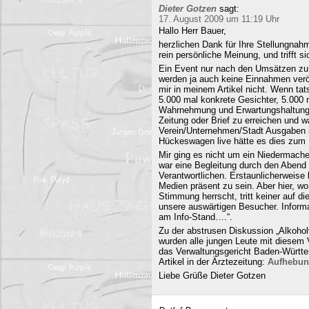
Dieter Gotzen
sagt:
17. August 2009 um 11:19 Uhr
Hallo Herr Bauer,
herzlichen Dank für Ihre Stellungnahm
rein persönliche Meinung, und trifft s
Ein Event nur nach den Umsätzen zu b
werden ja auch keine Einnahmen veröf
mir in meinem Artikel nicht. Wenn ta
5.000 mal konkrete Gesichter, 5.000 
Wahrnehmung und Erwartungshaltung. 
Zeitung oder Brief zu erreichen und
Verein/Unternehmen/Stadt Ausgaben i
Hückeswagen live hätte es dies zum N
Mir ging es nicht um ein Niedermache
war eine Begleitung durch den Abend 
Verantwortlichen. Erstaunlicherweise 
Medien präsent zu sein. Aber hier, 
Stimmung herrscht, tritt keiner auf 
unsere auswärtigen Besucher. Informa
am Info-Stand….“.
Zu der abstrusen Diskussion „Alkohol
wurden alle jungen Leute mit diesem
das Verwaltungsgericht Baden-Württe
Artikel in der Ärztezeitung:
Aufhebun
Liebe Grüße Dieter Gotzen