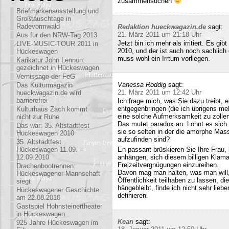
zusammensuchen
Briefmarkenausstellung und
Großtauschtage in
Radevormwald
Redaktion hueckwagazin.de
sagt:
21. März 2011 um 21:18 Uhr
Aus für den NRW-Tag 2013
Jetzt bin ich mehr als irritiert. Es g
LIVE-MUSIC-TOUR 2011 in
2010, und der ist auch noch sachlich
Hückeswagen
muss wohl ein Irrtum vorliegen.
Karikatur John Lennon:
gezeichnet in Hückeswagen
Vernissage der FeG
Vanessa Roddig
sagt:
Das Kulturmagazin
21. März 2011 um 12:42 Uhr
hueckwagazin.de wird
barrierefrei
Ich frage mich, was Sie dazu treibt
entgegenbringen (die ich übrigens meh
Kulturhaus Zach kommt
eine solche Aufmerksamkeit zu zollen
nicht zur Ruhe
Das mutet paradox an. Lohnt es sich n
Das war: 35. Altstadtfest
sie so selten in der die amorphe Ma
Hückeswagen 2010
aufzufinden sind?
35. Altstadtfest
Hückeswagen 11.09. –
En passant brüskieren Sie Ihre Frau,
12.09.2010
anhängen, sich diesem billigen Klamau
Freizeitvergnügungen einzureihen.
Drachenbootrennen:
Davon mag man halten, was man will,
Hückeswagener Mannschaft
Öffentlichkeit teilhaben zu lassen, di
siegt
hängebleibt, finde ich nicht sehr lieb
Hückeswagener Geschichte
definieren.
am 22.08.2010
Gastspiel Hohnsteinertheater
in Hückeswagen
Kean
sagt:
925 Jahre Hückeswagen im