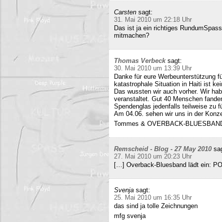
Carsten
sagt:
31. Mai 2010 um 22:18 Uhr
Das ist ja ein richtiges RundumSpas
mitmachen?
Thomas Verbeck
sagt:
30. Mai 2010 um 13:39 Uhr
Danke für eure Werbeunterstützung für
katastrophale Situation in Haiti ist k
Das wussten wir auch vorher. Wir ha
veranstaltet. Gut 40 Menschen fand
Spendenglas jedenfalls teilweise zu f
Am 04.06. sehen wir uns in der Konz
Tommes & OVERBACK-BLUESBAN
Remscheid - Blog - 27 May 2010
sa
27. Mai 2010 um 20:23 Uhr
[…] Overback-Bluesband lädt ein: P
Svenja
sagt:
25. Mai 2010 um 16:35 Uhr
das sind ja tolle Zeichnungen
mfg svenja