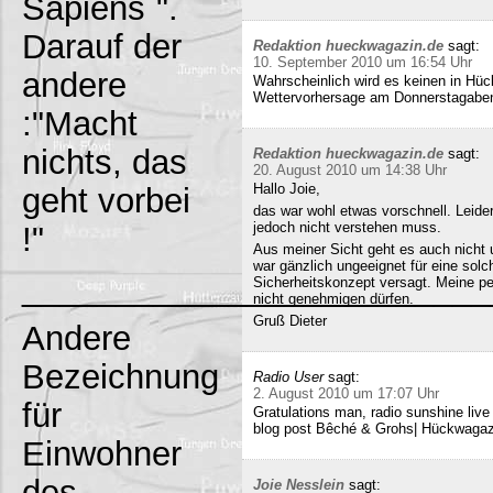
Sapiens`".
Darauf der
Redaktion hueckwagazin.de
sagt:
10. September 2010 um 16:54 Uhr
andere
Wahrscheinlich wird es keinen in Hück
Wettervorhersage am Donnerstagabe
:"Macht
nichts, das
Redaktion hueckwagazin.de
sagt:
20. August 2010 um 14:38 Uhr
Hallo Joie,
geht vorbei
das war wohl etwas vorschnell. Leide
jedoch nicht verstehen muss.
!"
Aus meiner Sicht geht es auch nicht 
war gänzlich ungeeignet für eine solc
_________________________
Sicherheitskonzept versagt. Meine pe
nicht genehmigen dürfen.
Gruß Dieter
Andere
Bezeichnung
Radio User
sagt:
2. August 2010 um 17:07 Uhr
für
Gratulations man, radio sunshine liv
blog post Bêché & Grohs| Hückwagazi
Einwohner
des
Joie Nesslein
sagt: