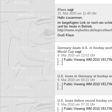
Klaus
sagt:
21. Mai 2010 um 11:40 Uhr
Hallo zusammen,
im beigefügten Link ist noch ein sch
und bis heute in Betrieb.
http://www.myknifes.de/topics/bec
Gruß Klaus
Germany beats U.S. in hockey worl
World Cup
sagt:
9. Mai 2010 um 13:53 Uhr
[…] Public-Viewing WM-2010 VELTINS
[…]
U.S. loses to Germany at hockey w
9. Mai 2010 um 03:21 Uhr
[…] Public-Viewing WM-2010 VELTINS
[…]
U.S. loses before record hockey cr
8. Mai 2010 um 07:10 Uhr
[…] Public-Viewing WM-2010 VELTINS