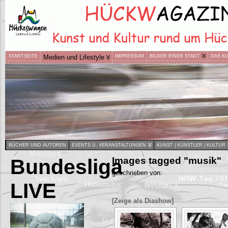
STARTSEITE
Medien und Lifestyle
IMPRESSUM
BILDER EINER STADT
DAS K
BÜCHER UND AUTOREN
EVENTS U. VERANSTALTUNGEN
KUNST | KÜNSTLER | KULTUR
Bundesliga
Images tagged "musik"
geschrieben von:
LIVE
[Zeige als Diashow]