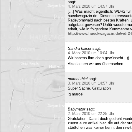
sagt:
4. März 2010 um 14:57 Uhr
[…] Was macht eigentlich: WDR2 für 
hueckwagazin.de Diesen interessante
Radevormwald nach besten Kräften, un
aufgetaut gewesen? Dafür wusste m
erhält, wie in folgendem Kommentar v
http://www.hueckwagazin.de/wdr2-fu
Sandra kaiser
sagt:
4. März 2010 um 10:04 Uhr
Wir habens ihm doch gewünscht ;-))
Also lassen wir uns überraschen.
marcel thiel
sagt:
3. März 2010 um 14:57 Uhr
Super Sache. Gratulation
lg marcel
Babynator
sagt:
2. März 2010 um 22:25 Uhr
Gratulation. Da ist doch gedreht word
zuerst eure artikel hier, die auf der s
städtchen was keiner kennt den nrw-t