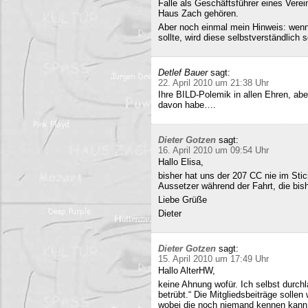
Falle als Geschäftsführer eines Verei
Haus Zach gehören.
Aber noch einmal mein Hinweis: wenn i
sollte, wird diese selbstverständlich so
Detlef Bauer
sagt:
22. April 2010 um 21:38 Uhr
Ihre BILD-Polemik in allen Ehren, aber
davon habe….
Dieter Gotzen
sagt:
16. April 2010 um 09:54 Uhr
Hallo Elisa,
bisher hat uns der 207 CC nie im Stich
Aussetzer während der Fahrt, die bish
Liebe Grüße
Dieter
Dieter Gotzen
sagt:
15. April 2010 um 17:49 Uhr
Hallo AlterHW,
keine Ahnung wofür. Ich selbst durc
betrübt.“ Die Mitgliedsbeiträge sollen
wobei die noch niemand kennen kann