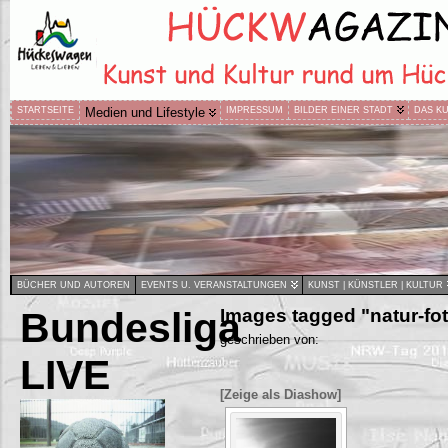
STARTSEITE
Medien und Lifestyle
IMPRESSUM
BILDER EINER STADT
DAS K
BÜCHER UND AUTOREN
EVENTS U. VERANSTALTUNGEN
KUNST | KÜNSTLER | KULTUR
Bundesliga
Images tagged "natur-fot
geschrieben von:
LIVE
[Zeige als Diashow]