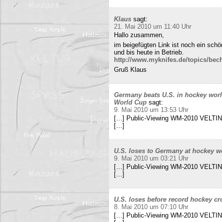
Klaus
sagt:
21. Mai 2010 um 11:40 Uhr
Hallo zusammen,
im beigefügten Link ist noch ein sch
und bis heute in Betrieb.
http://www.myknifes.de/topics/bec
Gruß Klaus
Germany beats U.S. in hockey worl
World Cup
sagt:
9. Mai 2010 um 13:53 Uhr
[…] Public-Viewing WM-2010 VELTINS
[…]
U.S. loses to Germany at hockey w
9. Mai 2010 um 03:21 Uhr
[…] Public-Viewing WM-2010 VELTINS
[…]
U.S. loses before record hockey cr
8. Mai 2010 um 07:10 Uhr
[…] Public-Viewing WM-2010 VELTINS