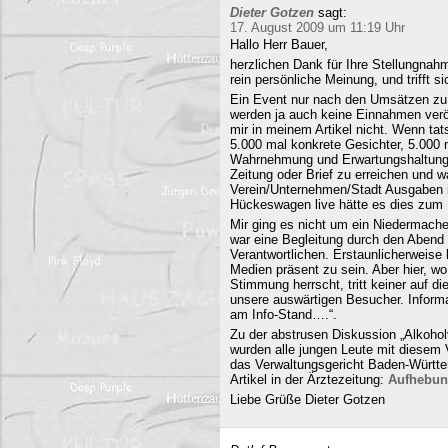
Dieter Gotzen
sagt:
17. August 2009 um 11:19 Uhr
Hallo Herr Bauer,
herzlichen Dank für Ihre Stellungnahm
rein persönliche Meinung, und trifft s
Ein Event nur nach den Umsätzen zu b
werden ja auch keine Einnahmen veröf
mir in meinem Artikel nicht. Wenn ta
5.000 mal konkrete Gesichter, 5.000 
Wahrnehmung und Erwartungshaltung. 
Zeitung oder Brief zu erreichen und
Verein/Unternehmen/Stadt Ausgaben i
Hückeswagen live hätte es dies zum N
Mir ging es nicht um ein Niedermache
war eine Begleitung durch den Abend 
Verantwortlichen. Erstaunlicherweise 
Medien präsent zu sein. Aber hier, 
Stimmung herrscht, tritt keiner auf 
unsere auswärtigen Besucher. Informa
am Info-Stand….“.
Zu der abstrusen Diskussion „Alkohol
wurden alle jungen Leute mit diesem
das Verwaltungsgericht Baden-Württe
Artikel in der Ärztezeitung:
Aufhebun
Liebe Grüße Dieter Gotzen