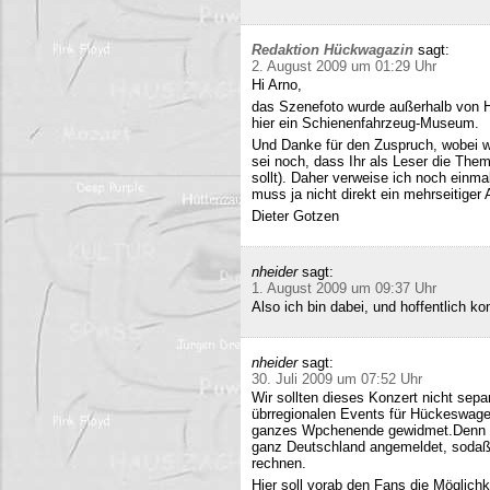
Redaktion Hückwagazin
sagt:
2. August 2009 um 01:29 Uhr
Hi Arno,
das Szenefoto wurde außerhalb von H
hier ein Schienenfahrzeug-Museum.
Und Danke für den Zuspruch, wobei w
sei noch, dass Ihr als Leser die The
sollt). Daher verweise ich noch einma
muss ja nicht direkt ein mehrseitiger A
Dieter Gotzen
nheider
sagt:
1. August 2009 um 09:37 Uhr
Also ich bin dabei, und hoffentlich 
nheider
sagt:
30. Juli 2009 um 07:52 Uhr
Wir sollten dieses Konzert nicht sepa
übrregionalen Events für Hückeswagen
ganzes Wpchenende gewidmet.Denn se
ganz Deutschland angemeldet, sodaß 
rechnen.
Hier soll vorab den Fans die Möglich