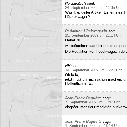
Norddeutsch
sagt:
24. September 2009 um 12:35 Uhr
Was f. e. geiler Artikel. Ein ernstes
Hückeswagen?
Redaktion Hückwagazin
sagt:
15. September 2009 um 21:14 Uhr
Lieber NH,
wir befürchten das hier nur eine gene
Die Redaktion von hueckwagazin.de 
NH
sagt:
14. September 2009 um 15:27 Uhr
Oh la la,
jetzt muß ich mich schön machen, un
Hoffentlich hilfts.
Jean-Pierre Bâguétté
sagt:
7. September 2009 um 17:47 Uhr
chapéau monsieur rédaktión huckeswa
Jean-Pierre Bâguétté
sagt:
1. September 2009 um 16:14 Uhr