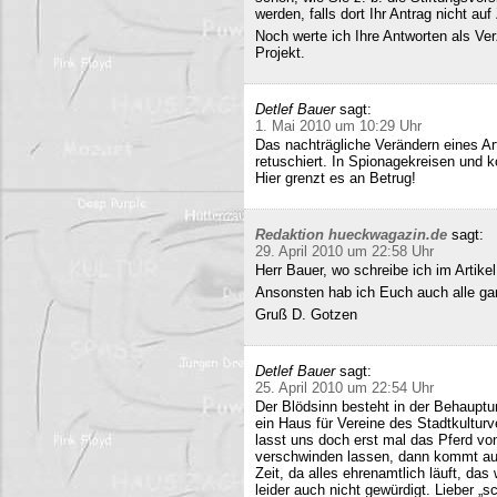
werden, falls dort Ihr Antrag nicht a
Noch werte ich Ihre Antworten als Verz
Projekt.
Detlef Bauer
sagt:
1. Mai 2010 um 10:29 Uhr
Das nachträgliche Verändern eines Art
retuschiert. In Spionagekreisen und k
Hier grenzt es an Betrug!
Redaktion hueckwagazin.de
sagt:
29. April 2010 um 22:58 Uhr
Herr Bauer, wo schreibe ich im Artike
Ansonsten hab ich Euch auch alle ganz
Gruß D. Gotzen
Detlef Bauer
sagt:
25. April 2010 um 22:54 Uhr
Der Blödsinn besteht in der Behauptu
ein Haus für Vereine des Stadtkultur
lasst uns doch erst mal das Pferd vo
verschwinden lassen, dann kommt auc
Zeit, da alles ehrenamtlich läuft, das
leider auch nicht gewürdigt. Lieber 