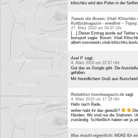
klitschko wird den Polen in der fünft
Tweets die Boxen: Vitali Klitschko
Kult(ur)magazin - erwähnt -- Tops
27. März 2010 um 04:07 Uhr
[…] Dieser Eintrag wurde auf Twitter 
boxsport sagte: Boxen: Vitali Klitsc
albert-sosnowski,vitali-klitschko,b
Axel P.
sagt:
4. März 2010 um 22:57 Uhr
Gut das es Google gibt. Die Ausstell
gefallen.
Mit freundlichem Gruß aus Burscheid
Redaktion hueckwagazin.de
sagt:
4. März 2010 um 17:18 Uhr
Hallo nach Rade,
woher habt ihr das gewußt?
Die
Händen. Wir sind nur die Statisten. 
zuständig. Schließlich haben wir ja j
Was macht eigentlich: WDR2 für ein