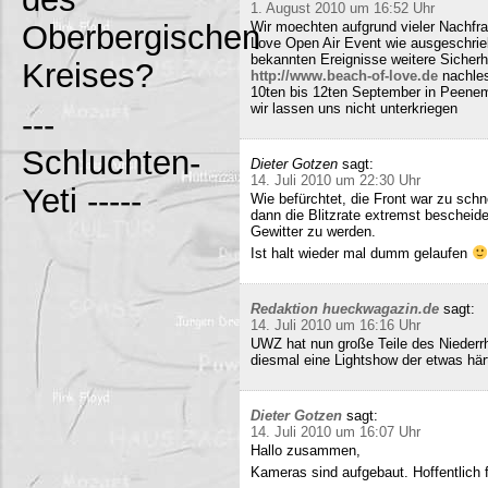
1. August 2010 um 16:52 Uhr
Oberbergischen
Wir moechten aufgrund vieler Nachfr
Love Open Air Event wie ausgeschrieb
bekannten Ereignisse weitere Sicherh
Kreises?
http://www.beach-of-love.de
nachles
10ten bis 12ten September in Peene
wir lassen uns nicht unterkriegen
---
Schluchten-
Dieter Gotzen
sagt:
14. Juli 2010 um 22:30 Uhr
Yeti -----
Wie befürchtet, die Front war zu schne
dann die Blitzrate extremst bescheide
Gewitter zu werden.
Ist halt wieder mal dumm gelaufen
Redaktion hueckwagazin.de
sagt:
14. Juli 2010 um 16:16 Uhr
UWZ hat nun große Teile des Niederrhe
diesmal eine Lightshow der etwas härt
Dieter Gotzen
sagt:
14. Juli 2010 um 16:07 Uhr
Hallo zusammen,
Kameras sind aufgebaut. Hoffentlich f