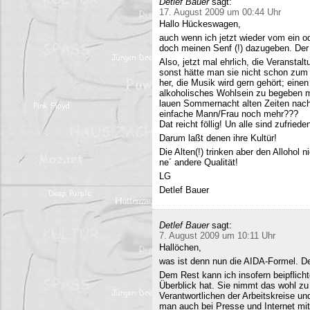
Detlef Bauer
sagt:
17. August 2009 um 00:44 Uhr
Hallo Hückeswagen,
auch wenn ich jetzt wieder vom ein o
doch meinen Senf (!) dazugeben. Der A
Also, jetzt mal ehrlich, die Veranstalt
sonst hätte man sie nicht schon zum 
her, die Musik wird gern gehört; eine
alkoholisches Wohlsein zu begeben mi
lauen Sommernacht alten Zeiten nac
einfache Mann/Frau noch mehr???
Dat reicht föllig! Un alle sind zufriede
Darum laßt denen ihre Kultür!
Die Alten(!) trinken aber den Allohol 
ne´ andere Qualität!
LG
Detlef Bauer
Detlef Bauer
sagt:
7. August 2009 um 10:11 Uhr
Hallöchen,
was ist denn nun die AIDA-Formel. Der
Dem Rest kann ich insofern beipflich
Überblick hat. Sie nimmt das wohl zu 
Verantwortlichen der Arbeitskreise un
man auch bei Presse und Internet mit