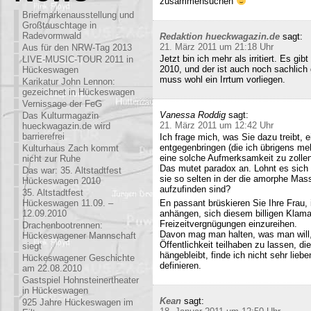
zusammensuchen
Briefmarkenausstellung und
Großtauschtage in
Radevormwald
Redaktion hueckwagazin.de
sagt:
21. März 2011 um 21:18 Uhr
Aus für den NRW-Tag 2013
Jetzt bin ich mehr als irritiert. Es g
LIVE-MUSIC-TOUR 2011 in
2010, und der ist auch noch sachlich
Hückeswagen
muss wohl ein Irrtum vorliegen.
Karikatur John Lennon:
gezeichnet in Hückeswagen
Vernissage der FeG
Vanessa Roddig
sagt:
Das Kulturmagazin
21. März 2011 um 12:42 Uhr
hueckwagazin.de wird
barrierefrei
Ich frage mich, was Sie dazu treibt
entgegenbringen (die ich übrigens meh
Kulturhaus Zach kommt
eine solche Aufmerksamkeit zu zollen
nicht zur Ruhe
Das mutet paradox an. Lohnt es sich n
Das war: 35. Altstadtfest
sie so selten in der die amorphe Ma
Hückeswagen 2010
aufzufinden sind?
35. Altstadtfest
Hückeswagen 11.09. –
En passant brüskieren Sie Ihre Frau,
12.09.2010
anhängen, sich diesem billigen Klamau
Freizeitvergnügungen einzureihen.
Drachenbootrennen:
Davon mag man halten, was man will,
Hückeswagener Mannschaft
Öffentlichkeit teilhaben zu lassen, di
siegt
hängebleibt, finde ich nicht sehr lieb
Hückeswagener Geschichte
definieren.
am 22.08.2010
Gastspiel Hohnsteinertheater
in Hückeswagen
Kean
sagt:
925 Jahre Hückeswagen im