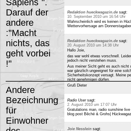
Sapiens`".
Darauf der
Redaktion hueckwagazin.de
sagt:
10. September 2010 um 16:54 Uhr
andere
Wahrscheinlich wird es keinen in Hück
Wettervorhersage am Donnerstagabe
:"Macht
nichts, das
Redaktion hueckwagazin.de
sagt:
20. August 2010 um 14:38 Uhr
Hallo Joie,
geht vorbei
das war wohl etwas vorschnell. Leide
jedoch nicht verstehen muss.
!"
Aus meiner Sicht geht es auch nicht 
war gänzlich ungeeignet für eine solc
_________________________
Sicherheitskonzept versagt. Meine pe
nicht genehmigen dürfen.
Gruß Dieter
Andere
Bezeichnung
Radio User
sagt:
2. August 2010 um 17:07 Uhr
für
Gratulations man, radio sunshine liv
blog post Bêché & Grohs| Hückwagazi
Einwohner
des
Joie Nesslein
sagt: