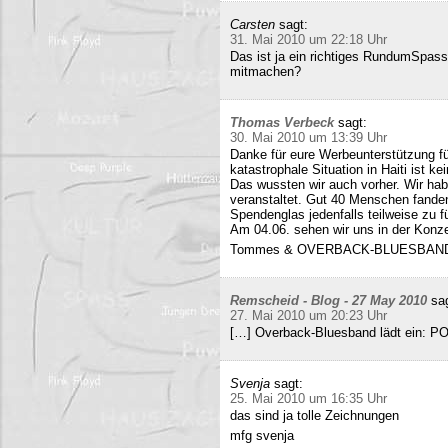
Carsten
sagt:
31. Mai 2010 um 22:18 Uhr
Das ist ja ein richtiges RundumSpas
mitmachen?
Thomas Verbeck
sagt:
30. Mai 2010 um 13:39 Uhr
Danke für eure Werbeunterstützung für
katastrophale Situation in Haiti ist k
Das wussten wir auch vorher. Wir ha
veranstaltet. Gut 40 Menschen fand
Spendenglas jedenfalls teilweise zu f
Am 04.06. sehen wir uns in der Konz
Tommes & OVERBACK-BLUESBAN
Remscheid - Blog - 27 May 2010
sa
27. Mai 2010 um 20:23 Uhr
[…] Overback-Bluesband lädt ein: P
Svenja
sagt:
25. Mai 2010 um 16:35 Uhr
das sind ja tolle Zeichnungen
mfg svenja