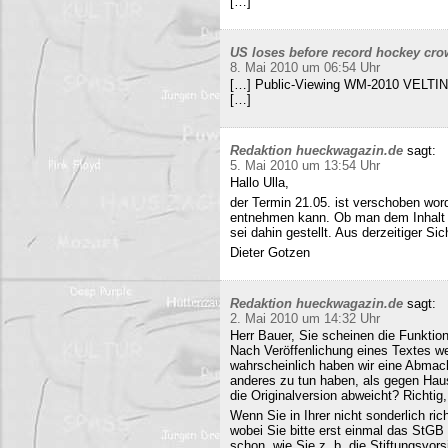
[…]
US loses before record hockey cro
8. Mai 2010 um 06:54 Uhr
[…] Public-Viewing WM-2010 VELTINS
[…]
Redaktion hueckwagazin.de
sagt:
5. Mai 2010 um 13:54 Uhr
Hallo Ulla,
der Termin 21.05. ist verschoben wor
entnehmen kann. Ob man dem Inhalt d
sei dahin gestellt. Aus derzeitiger Si
Dieter Gotzen
Redaktion hueckwagazin.de
sagt:
2. Mai 2010 um 14:32 Uhr
Herr Bauer, Sie scheinen die Funkti
Nach Veröffenlichung eines Textes wer
wahrscheinlich haben wir eine Abmac
anderes zu tun haben, als gegen Hau
die Originalversion abweicht? Richtig, 
Wenn Sie in Ihrer nicht sonderlich r
wobei Sie bitte erst einmal das StG
schon, wie Sie z. b. die Stiftungsvors