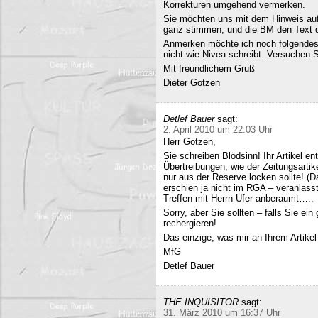
Korrekturen umgehend vermerken.
Sie möchten uns mit dem Hinweis auf 
ganz stimmen, und die BM den Text q
Anmerken möchte ich noch folgendes
nicht wie Nivea schreibt. Versuchen 
Mit freundlichem Gruß
Dieter Gotzen
Detlef Bauer
sagt:
2. April 2010 um 22:03 Uhr
Herr Gotzen,
Sie schreiben Blödsinn! Ihr Artikel 
Übertreibungen, wie der Zeitungsartik
nur aus der Reserve locken sollte! (D
erschien ja nicht im RGA – veranlasst
Treffen mit Herrn Ufer anberaumt…..
Sorry, aber Sie sollten – falls Sie ei
rechergieren!
Das einzige, was mir an Ihrem Artikel
MfG
Detlef Bauer
THE INQUISITOR
sagt:
31. März 2010 um 16:37 Uhr