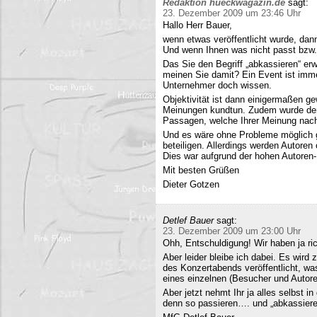
Redaktion hueckwagazin.de
sagt:
23. Dezember 2009 um 23:46 Uhr
Hallo Herr Bauer,
wenn etwas veröffentlicht wurde, dan
Und wenn Ihnen was nicht passt bzw
Das Sie den Begriff „abkassieren“ erwä
meinen Sie damit? Ein Event ist immer
Unternehmer doch wissen.
Objektivität ist dann einigermaßen g
Meinungen kundtun. Zudem wurde der 
Passagen, welche Ihrer Meinung nach 
Und es wäre ohne Probleme möglich g
beteiligen. Allerdings werden Autore
Dies war aufgrund der hohen Autoren
Mit besten Grüßen
Dieter Gotzen
Detlef Bauer
sagt:
23. Dezember 2009 um 23:00 Uhr
Ohh, Entschuldigung! Wir haben ja ri
Aber leider bleibe ich dabei. Es wird
des Konzertabends veröffentlicht, was
eines einzelnen (Besucher und Autoren
Aber jetzt nehmt Ihr ja alles selbst 
denn so passieren…. und „abkassieren“