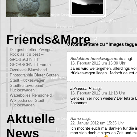
Friends&More
0 Kommentare zu “Images tagged
Die gestiefelten Zwerge –
Rock as it´s best –
Redaktion hueckwagazin.de
sagt:
GROBSCHNITT
13. Februar 2012 um 13:39 Uhr
GROBSCHNITT-Forum
Ja es wird weitergehen, allerdings völ
Overback Bluesband
Hückeswagen liegen. Jedoch dauert di
Photographie Dieter Gotzen
Stadt Hückeswagen
Stadtkulturverband
Johannes P.
sagt:
Hückeswagen
13. Februar 2012 um 11:18 Uhr
Waterbölles Remscheid
Geht es hier noch weiter? Der letzte
Wikipedia der Stadt
Johannes
Hückeswagen
Aktuelle
Hansi
sagt:
22. Januar 2012 um 15:35 Uhr
Ich möchte euch mal danken für die i
News
man sich doch einiges an Zeit und m