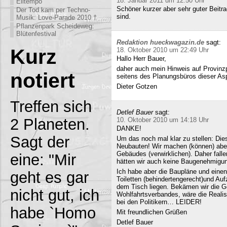
18. Januar 2011 um 12:50 Uhr
Eiltempo
Schöner kurzer aber sehr guter Beitra
Der Tod kam per Techno-
sind.
Musik: Love-Parade 2010 †
Pflanzenpark Scheideweg:
Blütenfestival
Redaktion hueckwagazin.de
sagt:
Kurz
18. Oktober 2010 um 22:49 Uhr
Hallo Herr Bauer,
daher auch mein Hinweis auf Provinz
notiert
seitens des Planungsbüros dieser Asp
Dieter Gotzen
Treffen sich
Detlef Bauer
sagt:
2 Planeten.
10. Oktober 2010 um 14:18 Uhr
DANKE!
Sagt der
Um das noch mal klar zu stellen: Dies
Neubauten! Wir machen (können) abe
Gebäudes (verwirklichen). Daher fall
eine: "Mir
hätten wir auch keine Baugenehmigun
Ich habe aber die Baupläne und eine
geht es gar
Toiletten (behindertengerecht)und Au
dem Tisch liegen. Bekämen wir die G
nicht gut, ich
Wohlfahrtsverbandes, wäre die Realisi
bei den Politikern… LEIDER!
habe `Homo
Mit freundlichen Grüßen
Detlef Bauer