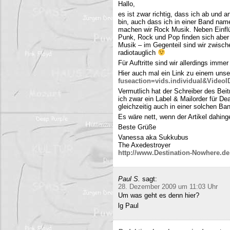
Hallo,
es ist zwar richtig, dass ich ab und
bin, auch dass ich in einer Band name
machen wir Rock Musik. Neben Einfl
Punk, Rock und Pop finden sich aber 
Musik – im Gegenteil sind wir zwisch
radiotauglich
Für Auftritte sind wir allerdings imme
Hier auch mal ein Link zu einem uns
fuseaction=vids.individual&Video
Vermutlich hat der Schreiber des Be
ich zwar ein Label & Mailorder für De
gleichzeitig auch in einer solchen Ba
Es wäre nett, wenn der Artikel dahing
Beste Grüße
Vanessa aka Sukkubus
The Axedestroyer
http://www.Destination-Nowhere.de
Paul S.
sagt:
28. Dezember 2009 um 11:03 Uhr
Um was geht es denn hier?
lg Paul