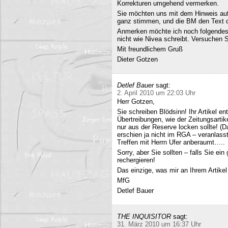
Korrekturen umgehend vermerken.
Sie möchten uns mit dem Hinweis auf 
ganz stimmen, und die BM den Text q
Anmerken möchte ich noch folgendes
nicht wie Nivea schreibt. Versuchen 
Mit freundlichem Gruß
Dieter Gotzen
Detlef Bauer
sagt:
2. April 2010 um 22:03 Uhr
Herr Gotzen,
Sie schreiben Blödsinn! Ihr Artikel 
Übertreibungen, wie der Zeitungsartik
nur aus der Reserve locken sollte! (D
erschien ja nicht im RGA – veranlasst
Treffen mit Herrn Ufer anberaumt…..
Sorry, aber Sie sollten – falls Sie ei
rechergieren!
Das einzige, was mir an Ihrem Artikel
MfG
Detlef Bauer
THE INQUISITOR
sagt:
31. März 2010 um 16:37 Uhr