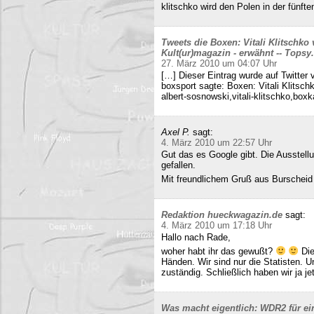
klitschko wird den Polen in der fünft
Tweets die Boxen: Vitali Klitschko
Kult(ur)magazin - erwähnt -- Tops
27. März 2010 um 04:07 Uhr
[…] Dieser Eintrag wurde auf Twitter 
boxsport sagte: Boxen: Vitali Klitsc
albert-sosnowski,vitali-klitschko,b
Axel P.
sagt:
4. März 2010 um 22:57 Uhr
Gut das es Google gibt. Die Ausstell
gefallen.
Mit freundlichem Gruß aus Burscheid
Redaktion hueckwagazin.de
sagt:
4. März 2010 um 17:18 Uhr
Hallo nach Rade,
woher habt ihr das gewußt?
Die
Händen. Wir sind nur die Statisten. 
zuständig. Schließlich haben wir ja j
Was macht eigentlich: WDR2 für ein