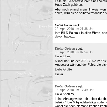
Falle als Geschäftsführer eines Verei
Haus Zach gehören.
Aber noch einmal mein Hinweis: wenn i
sollte, wird diese selbstverständlich so
Detlef Bauer
sagt:
22. April 2010 um 21:38 Uhr
Ihre BILD-Polemik in allen Ehren, aber
davon habe….
Dieter Gotzen
sagt:
16. April 2010 um 09:54 Uhr
Hallo Elisa,
bisher hat uns der 207 CC nie im Stich
Aussetzer während der Fahrt, die bish
Liebe Grüße
Dieter
Dieter Gotzen
sagt:
15. April 2010 um 17:49 Uhr
Hallo AlterHW,
keine Ahnung wofür. Ich selbst durc
betrübt.“ Die Mitgliedsbeiträge sollen
wobei die noch niemand kennen kann