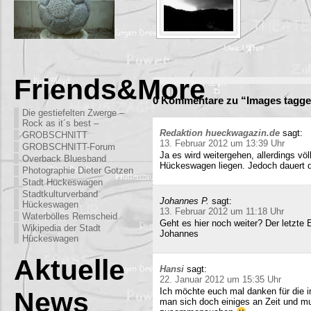
Friends&More
0 Kommentare zu “Images tagge
Die gestiefelten Zwerge –
Rock as it´s best –
Redaktion hueckwagazin.de
sagt:
GROBSCHNITT
13. Februar 2012 um 13:39 Uhr
GROBSCHNITT-Forum
Ja es wird weitergehen, allerdings völ
Overback Bluesband
Hückeswagen liegen. Jedoch dauert di
Photographie Dieter Gotzen
Stadt Hückeswagen
Stadtkulturverband
Johannes P.
sagt:
Hückeswagen
13. Februar 2012 um 11:18 Uhr
Waterbölles Remscheid
Geht es hier noch weiter? Der letzte
Wikipedia der Stadt
Johannes
Hückeswagen
Aktuelle
Hansi
sagt:
22. Januar 2012 um 15:35 Uhr
Ich möchte euch mal danken für die i
News
man sich doch einiges an Zeit und m