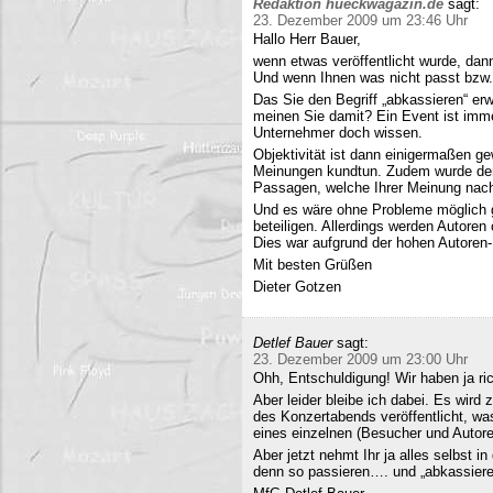
Redaktion hueckwagazin.de
sagt:
23. Dezember 2009 um 23:46 Uhr
Hallo Herr Bauer,
wenn etwas veröffentlicht wurde, dan
Und wenn Ihnen was nicht passt bzw
Das Sie den Begriff „abkassieren“ erwä
meinen Sie damit? Ein Event ist immer
Unternehmer doch wissen.
Objektivität ist dann einigermaßen g
Meinungen kundtun. Zudem wurde der 
Passagen, welche Ihrer Meinung nach 
Und es wäre ohne Probleme möglich g
beteiligen. Allerdings werden Autore
Dies war aufgrund der hohen Autoren
Mit besten Grüßen
Dieter Gotzen
Detlef Bauer
sagt:
23. Dezember 2009 um 23:00 Uhr
Ohh, Entschuldigung! Wir haben ja ri
Aber leider bleibe ich dabei. Es wird
des Konzertabends veröffentlicht, was
eines einzelnen (Besucher und Autoren
Aber jetzt nehmt Ihr ja alles selbst 
denn so passieren…. und „abkassieren“