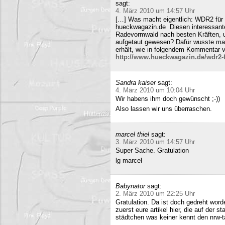
sagt:
4. März 2010 um 14:57 Uhr
[…] Was macht eigentlich: WDR2 für 
hueckwagazin.de Diesen interessante
Radevormwald nach besten Kräften, un
aufgetaut gewesen? Dafür wusste m
erhält, wie in folgendem Kommentar v
http://www.hueckwagazin.de/wdr2-fu
Sandra kaiser
sagt:
4. März 2010 um 10:04 Uhr
Wir habens ihm doch gewünscht ;-))
Also lassen wir uns überraschen.
marcel thiel
sagt:
3. März 2010 um 14:57 Uhr
Super Sache. Gratulation
lg marcel
Babynator
sagt:
2. März 2010 um 22:25 Uhr
Gratulation. Da ist doch gedreht word
zuerst eure artikel hier, die auf der s
städtchen was keiner kennt den nrw-t