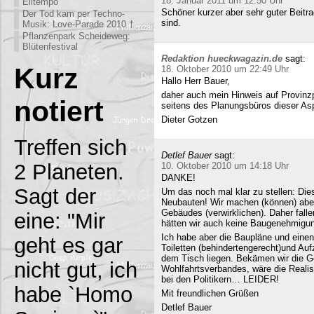
18. Januar 2011 um 12:50 Uhr
Eiltempo
Schöner kurzer aber sehr guter Beitra
Der Tod kam per Techno-
sind.
Musik: Love-Parade 2010 †
Pflanzenpark Scheideweg:
Blütenfestival
Redaktion hueckwagazin.de
sagt:
Kurz
18. Oktober 2010 um 22:49 Uhr
Hallo Herr Bauer,
daher auch mein Hinweis auf Provinz
notiert
seitens des Planungsbüros dieser Asp
Dieter Gotzen
Treffen sich
Detlef Bauer
sagt:
2 Planeten.
10. Oktober 2010 um 14:18 Uhr
DANKE!
Sagt der
Um das noch mal klar zu stellen: Dies
Neubauten! Wir machen (können) abe
Gebäudes (verwirklichen). Daher fall
eine: "Mir
hätten wir auch keine Baugenehmigun
Ich habe aber die Baupläne und eine
geht es gar
Toiletten (behindertengerecht)und Au
dem Tisch liegen. Bekämen wir die G
nicht gut, ich
Wohlfahrtsverbandes, wäre die Realisi
bei den Politikern… LEIDER!
habe `Homo
Mit freundlichen Grüßen
Detlef Bauer