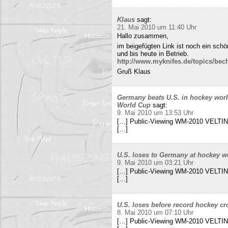
Klaus
sagt:
21. Mai 2010 um 11:40 Uhr
Hallo zusammen,
im beigefügten Link ist noch ein sch
und bis heute in Betrieb.
http://www.myknifes.de/topics/bec
Gruß Klaus
Germany beats U.S. in hockey worl
World Cup
sagt:
9. Mai 2010 um 13:53 Uhr
[…] Public-Viewing WM-2010 VELTINS
[…]
U.S. loses to Germany at hockey w
9. Mai 2010 um 03:21 Uhr
[…] Public-Viewing WM-2010 VELTINS
[…]
U.S. loses before record hockey cr
8. Mai 2010 um 07:10 Uhr
[…] Public-Viewing WM-2010 VELTINS