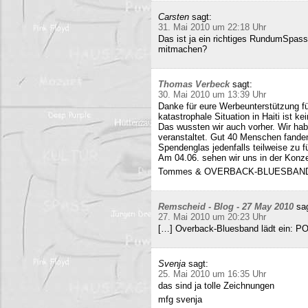
Carsten
sagt:
31. Mai 2010 um 22:18 Uhr
Das ist ja ein richtiges RundumSpas
mitmachen?
Thomas Verbeck
sagt:
30. Mai 2010 um 13:39 Uhr
Danke für eure Werbeunterstützung für
katastrophale Situation in Haiti ist k
Das wussten wir auch vorher. Wir ha
veranstaltet. Gut 40 Menschen fand
Spendenglas jedenfalls teilweise zu f
Am 04.06. sehen wir uns in der Konz
Tommes & OVERBACK-BLUESBAN
Remscheid - Blog - 27 May 2010
sa
27. Mai 2010 um 20:23 Uhr
[…] Overback-Bluesband lädt ein: P
Svenja
sagt:
25. Mai 2010 um 16:35 Uhr
das sind ja tolle Zeichnungen
mfg svenja