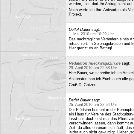
werden, falls dort Ihr Antrag nicht a
Noch werte ich Ihre Antworten als Verz
Projekt.
Detlef Bauer
sagt:
1. Mai 2010 um 10:29 Uhr
Das nachträgliche Verändern eines Art
retuschiert. In Spionagekreisen und k
Hier grenzt es an Betrug!
Redaktion hueckwagazin.de
sagt:
29. April 2010 um 22:58 Uhr
Herr Bauer, wo schreibe ich im Artike
Ansonsten hab ich Euch auch alle ganz
Gruß D. Gotzen
Detlef Bauer
sagt:
25. April 2010 um 22:54 Uhr
Der Blödsinn besteht in der Behauptu
ein Haus für Vereine des Stadtkultur
lasst uns doch erst mal das Pferd vo
verschwinden lassen, dann kommt auc
Zeit, da alles ehrenamtlich läuft, das
leider auch nicht gewürdigt. Lieber 