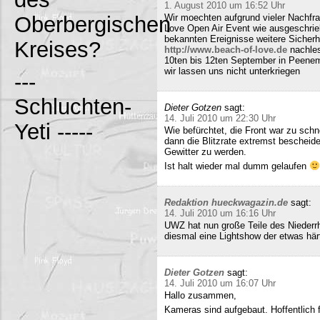
1. August 2010 um 16:52 Uhr
Oberbergischen
Wir moechten aufgrund vieler Nachfr
Love Open Air Event wie ausgeschrieb
bekannten Ereignisse weitere Sicherh
Kreises?
http://www.beach-of-love.de
nachles
10ten bis 12ten September in Peene
wir lassen uns nicht unterkriegen
---
Schluchten-
Dieter Gotzen
sagt:
14. Juli 2010 um 22:30 Uhr
Yeti -----
Wie befürchtet, die Front war zu schne
dann die Blitzrate extremst bescheide
Gewitter zu werden.
Ist halt wieder mal dumm gelaufen
Redaktion hueckwagazin.de
sagt:
14. Juli 2010 um 16:16 Uhr
UWZ hat nun große Teile des Niederrhe
diesmal eine Lightshow der etwas härt
Dieter Gotzen
sagt:
14. Juli 2010 um 16:07 Uhr
Hallo zusammen,
Kameras sind aufgebaut. Hoffentlich f