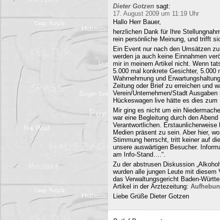
Dieter Gotzen
sagt:
17. August 2009 um 11:19 Uhr
Hallo Herr Bauer,
herzlichen Dank für Ihre Stellungnahm
rein persönliche Meinung, und trifft s
Ein Event nur nach den Umsätzen zu b
werden ja auch keine Einnahmen veröf
mir in meinem Artikel nicht. Wenn ta
5.000 mal konkrete Gesichter, 5.000 
Wahrnehmung und Erwartungshaltung. 
Zeitung oder Brief zu erreichen und
Verein/Unternehmen/Stadt Ausgaben i
Hückeswagen live hätte es dies zum N
Mir ging es nicht um ein Niedermache
war eine Begleitung durch den Abend 
Verantwortlichen. Erstaunlicherweise 
Medien präsent zu sein. Aber hier, 
Stimmung herrscht, tritt keiner auf 
unsere auswärtigen Besucher. Informa
am Info-Stand….“.
Zu der abstrusen Diskussion „Alkohol
wurden alle jungen Leute mit diesem
das Verwaltungsgericht Baden-Württe
Artikel in der Ärztezeitung:
Aufhebun
Liebe Grüße Dieter Gotzen