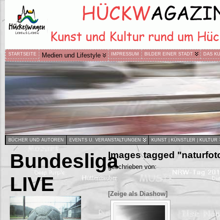
STARTSEITE
Medien und Lifestyle
IMPRESSUM
BILDER EINER STADT
DAS K
BÜCHER UND AUTOREN
EVENTS U. VERANSTALTUNGEN
KUNST | KÜNSTLER | KULTUR
Bundesliga
Images tagged "naturfot
geschrieben von:
LIVE
[Zeige als Diashow]