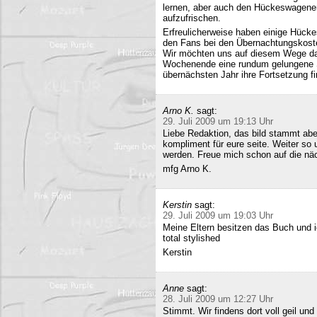
lernen, aber auch den Hückeswagener
aufzufrischen.
Erfreulicherweise haben einige Hücke
den Fans bei den Übernachtungskost
Wir möchten uns auf diesem Wege da
Wochenende eine rundum gelungene Sa
übernächsten Jahr ihre Fortsetzung fi
Arno K.
sagt:
29. Juli 2009 um 19:13 Uhr
Liebe Redaktion, das bild stammt a
kompliment für eure seite. Weiter so
werden. Freue mich schon auf die nä
mfg Arno K.
Kerstin
sagt:
29. Juli 2009 um 19:03 Uhr
Meine Eltern besitzen das Buch und 
total stylished
Kerstin
Anne
sagt:
28. Juli 2009 um 12:27 Uhr
Stimmt. Wir findens dort voll geil und 