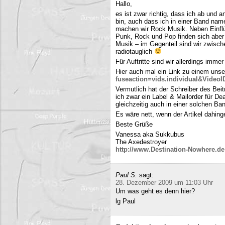
Hallo,
es ist zwar richtig, dass ich ab und
bin, auch dass ich in einer Band name
machen wir Rock Musik. Neben Einfl
Punk, Rock und Pop finden sich aber 
Musik – im Gegenteil sind wir zwisch
radiotauglich
Für Auftritte sind wir allerdings imme
Hier auch mal ein Link zu einem uns
fuseaction=vids.individual&Video
Vermutlich hat der Schreiber des Be
ich zwar ein Label & Mailorder für De
gleichzeitig auch in einer solchen Ba
Es wäre nett, wenn der Artikel dahing
Beste Grüße
Vanessa aka Sukkubus
The Axedestroyer
http://www.Destination-Nowhere.de
Paul S.
sagt:
28. Dezember 2009 um 11:03 Uhr
Um was geht es denn hier?
lg Paul