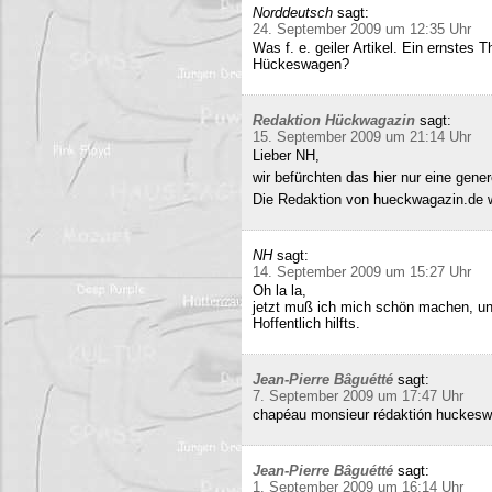
Norddeutsch
sagt:
24. September 2009 um 12:35 Uhr
Was f. e. geiler Artikel. Ein ernstes
Hückeswagen?
Redaktion Hückwagazin
sagt:
15. September 2009 um 21:14 Uhr
Lieber NH,
wir befürchten das hier nur eine gene
Die Redaktion von hueckwagazin.de 
NH
sagt:
14. September 2009 um 15:27 Uhr
Oh la la,
jetzt muß ich mich schön machen, un
Hoffentlich hilfts.
Jean-Pierre Bâguétté
sagt:
7. September 2009 um 17:47 Uhr
chapéau monsieur rédaktión huckeswa
Jean-Pierre Bâguétté
sagt:
1. September 2009 um 16:14 Uhr