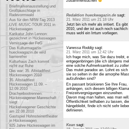
zusammensuchen
Briefmarkenausstellung und
Großtauschtage in
Radevormwald
Redaktion hueckwagazin.de
sagt:
21. März 2011 um 21:18 Uhr
Aus für den NRW-Tag 2013
Jetzt bin ich mehr als irritiert. Es g
LIVE-MUSIC-TOUR 2011 in
2010, und der ist auch noch sachlich
Hückeswagen
muss wohl ein Irrtum vorliegen.
Karikatur John Lennon:
gezeichnet in Hückeswagen
Vernissage der FeG
Vanessa Roddig
sagt:
Das Kulturmagazin
21. März 2011 um 12:42 Uhr
hueckwagazin.de wird
barrierefrei
Ich frage mich, was Sie dazu treibt
entgegenbringen (die ich übrigens meh
Kulturhaus Zach kommt
eine solche Aufmerksamkeit zu zollen
nicht zur Ruhe
Das mutet paradox an. Lohnt es sich n
Das war: 35. Altstadtfest
sie so selten in der die amorphe Ma
Hückeswagen 2010
aufzufinden sind?
35. Altstadtfest
Hückeswagen 11.09. –
En passant brüskieren Sie Ihre Frau,
12.09.2010
anhängen, sich diesem billigen Klamau
Freizeitvergnügungen einzureihen.
Drachenbootrennen:
Davon mag man halten, was man will,
Hückeswagener Mannschaft
Öffentlichkeit teilhaben zu lassen, di
siegt
hängebleibt, finde ich nicht sehr lieb
Hückeswagener Geschichte
definieren.
am 22.08.2010
Gastspiel Hohnsteinertheater
in Hückeswagen
Kean
sagt:
925 Jahre Hückeswagen im