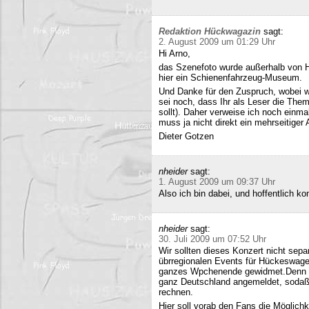
Redaktion Hückwagazin
sagt:
2. August 2009 um 01:29 Uhr
Hi Arno,
das Szenefoto wurde außerhalb von H
hier ein Schienenfahrzeug-Museum.
Und Danke für den Zuspruch, wobei w
sei noch, dass Ihr als Leser die The
sollt). Daher verweise ich noch einma
muss ja nicht direkt ein mehrseitiger A
Dieter Gotzen
nheider
sagt:
1. August 2009 um 09:37 Uhr
Also ich bin dabei, und hoffentlich 
nheider
sagt:
30. Juli 2009 um 07:52 Uhr
Wir sollten dieses Konzert nicht sepa
übrregionalen Events für Hückeswagen
ganzes Wpchenende gewidmet.Denn se
ganz Deutschland angemeldet, sodaß 
rechnen.
Hier soll vorab den Fans die Möglich