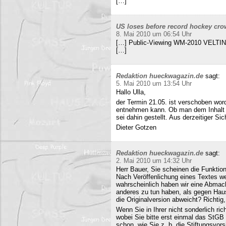
[…]
US loses before record hockey cro
8. Mai 2010 um 06:54 Uhr
[…] Public-Viewing WM-2010 VELTINS
[…]
Redaktion hueckwagazin.de
sagt:
5. Mai 2010 um 13:54 Uhr
Hallo Ulla,
der Termin 21.05. ist verschoben wor
entnehmen kann. Ob man dem Inhalt d
sei dahin gestellt. Aus derzeitiger Si
Dieter Gotzen
Redaktion hueckwagazin.de
sagt:
2. Mai 2010 um 14:32 Uhr
Herr Bauer, Sie scheinen die Funkti
Nach Veröffenlichung eines Textes wer
wahrscheinlich haben wir eine Abmac
anderes zu tun haben, als gegen Hau
die Originalversion abweicht? Richtig, 
Wenn Sie in Ihrer nicht sonderlich r
wobei Sie bitte erst einmal das StG
schon, wie Sie z. b. die Stiftungsvors