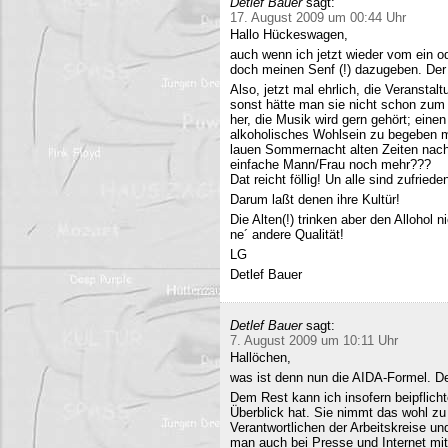
Detlef Bauer
sagt:
17. August 2009 um 00:44 Uhr
Hallo Hückeswagen,
auch wenn ich jetzt wieder vom ein o
doch meinen Senf (!) dazugeben. Der A
Also, jetzt mal ehrlich, die Veranstalt
sonst hätte man sie nicht schon zum 
her, die Musik wird gern gehört; eine
alkoholisches Wohlsein zu begeben mi
lauen Sommernacht alten Zeiten nac
einfache Mann/Frau noch mehr???
Dat reicht föllig! Un alle sind zufriede
Darum laßt denen ihre Kultür!
Die Alten(!) trinken aber den Allohol 
ne´ andere Qualität!
LG
Detlef Bauer
Detlef Bauer
sagt:
7. August 2009 um 10:11 Uhr
Hallöchen,
was ist denn nun die AIDA-Formel. Der
Dem Rest kann ich insofern beipflich
Überblick hat. Sie nimmt das wohl zu 
Verantwortlichen der Arbeitskreise un
man auch bei Presse und Internet mit