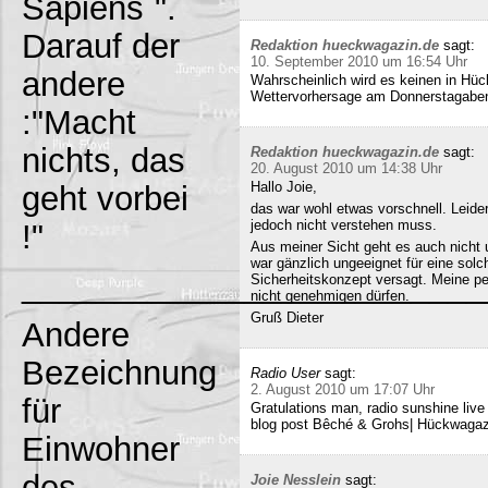
Sapiens`".
Darauf der
Redaktion hueckwagazin.de
sagt:
10. September 2010 um 16:54 Uhr
andere
Wahrscheinlich wird es keinen in Hück
Wettervorhersage am Donnerstagabe
:"Macht
nichts, das
Redaktion hueckwagazin.de
sagt:
20. August 2010 um 14:38 Uhr
Hallo Joie,
geht vorbei
das war wohl etwas vorschnell. Leide
jedoch nicht verstehen muss.
!"
Aus meiner Sicht geht es auch nicht 
war gänzlich ungeeignet für eine solc
_________________________
Sicherheitskonzept versagt. Meine pe
nicht genehmigen dürfen.
Gruß Dieter
Andere
Bezeichnung
Radio User
sagt:
2. August 2010 um 17:07 Uhr
für
Gratulations man, radio sunshine liv
blog post Bêché & Grohs| Hückwagazi
Einwohner
des
Joie Nesslein
sagt: