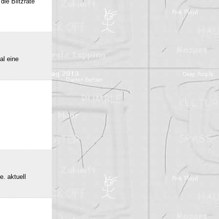
die Blitzrate
al eine
e. aktuell