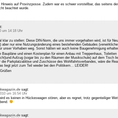
 Hinweis auf Provinzposse. Zudem war es schwer vorstellbar, das seitens d
cht beachtet wurde.
t:
0 um 14:18 Uhr
klar zu stellen: Diese DIN-Norm, die uns immer vorgehalten wird, ist für Ne
 aber nur eine Nutzungsänderung eines bestehenden Gebäudes (verwirklichen
für unser Vorhaben weg. Sonst hätten wir auch keine Baugenehmigung erhalte
e Baupläne und einen Kostenplan für einen Anbau mit Treppenhaus, Toiletten
echt)und Aufzug (sogar bis zu den Räumen der Musikschule) auf dem Tisch l
ür die Parkplatzablöse und Zuschüsse des Wohlfahrtsverbandes, wäre die Real
s liegt jetzt zum Teil wieder bei den Politikern… LEIDER!
n Grüßen
ckwagazin.de
sagt:
2010 um 16:54 Uhr
ird es keinen in Hückeswagen stören, aber es regnet, trotz gegenteiliger We
abend.
ckwagazin.de
sagt: