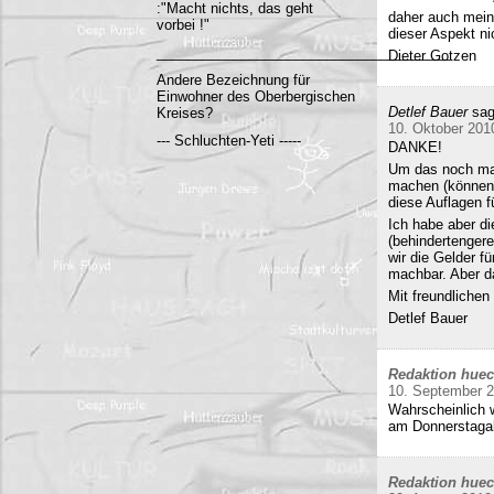
:"Macht nichts, das geht
daher auch mein
vorbei !"
dieser Aspekt ni
______________________________________
Dieter Gotzen
Andere Bezeichnung für
Einwohner des Oberbergischen
Detlef Bauer
sag
Kreises?
10. Oktober 201
--- Schluchten-Yeti -----
DANKE!
Um das noch mal 
machen (können)
diese Auflagen 
Ich habe aber di
(behindertenger
wir die Gelder f
machbar. Aber da
Mit freundliche
Detlef Bauer
Redaktion hue
10. September 
Wahrscheinlich w
am Donnerstag
Redaktion hue