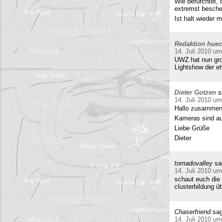
Wie befürchtet, 
extremst beschei
Ist halt wieder
Redaktion hue
14. Juli 2010 um
UWZ hat nun groß
Lightshow der et
Dieter Gotzen
s
14. Juli 2010 um
Hallo zusammen
Kameras sind auf
Liebe Grüße
Dieter
tornadovalley
sa
14. Juli 2010 um
schaut euch die 
clusterbildung ü
Chaserfriend
sag
14. Juli 2010 um