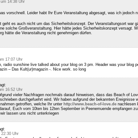
 um 14:38 Uhr
as vorschnell. Leider habt Ihr Eure Veranstaltung abgesagt, was ich jedoch n
 geht es auch nicht um das Sicherheitskonzept. Der Veranstaltungsort war g
ine solche Großveranstaltung. Hier hätte jedes Sicherheitskonzept versagt. M
g hätte die Veranstaltung nicht genehmigen dürfen.
:
um 17:07 Uhr
, radio sunshine live talked about your blog on 3 pm. Header was your blog 
zin – Das Kult(ur)magazin -. Nice work. so long
agt:
um 16:52 Uhr
fgrund vieler Nachfragen nochmals darauf hinweisen, dass das Beach of Lov
schrieben durchgefuehrt wird. Wir haben aufgrund der bekannten Ereignisse w
nahmen getroffen, welche Ihr unter
http://www.beach-of-love.de
nachlesen k
 darauf, Euch vom 10ten bis 12ten September in Peenemuende empfangen zu 
ir lassen uns nicht unterkriegen
gt:
 22:30 Uhr