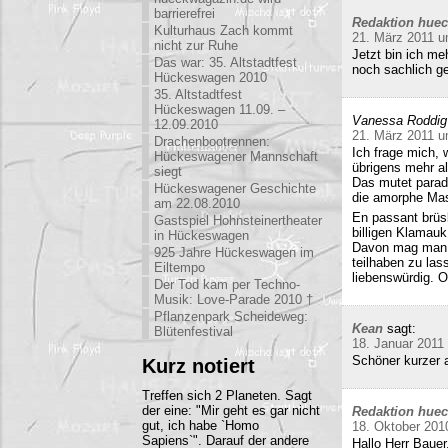
barrierefrei
Redaktion hue
Kulturhaus Zach kommt
21. März 2011 u
nicht zur Ruhe
Jetzt bin ich me
Das war: 35. Altstadtfest
noch sachlich ge
Hückeswagen 2010
35. Altstadtfest
Hückeswagen 11.09. –
Vanessa Roddig
12.09.2010
21. März 2011 u
Drachenbootrennen:
Ich frage mich, 
Hückeswagener Mannschaft
übrigens mehr al
siegt
Das mutet parado
Hückeswagener Geschichte
die amorphe Mas
am 22.08.2010
En passant brüs
Gastspiel Hohnsteinertheater
billigen Klamauk
in Hückeswagen
Davon mag man h
925 Jahre Hückeswagen im
teilhaben zu las
Eiltempo
liebenswürdig. O
Der Tod kam per Techno-
Musik: Love-Parade 2010 †
Pflanzenpark Scheideweg:
Kean
sagt:
Blütenfestival
18. Januar 2011
Schöner kurzer a
Kurz notiert
Treffen sich 2 Planeten. Sagt
der eine: "Mir geht es gar nicht
Redaktion hue
gut, ich habe `Homo
18. Oktober 201
Sapiens`". Darauf der andere
Hallo Herr Bauer