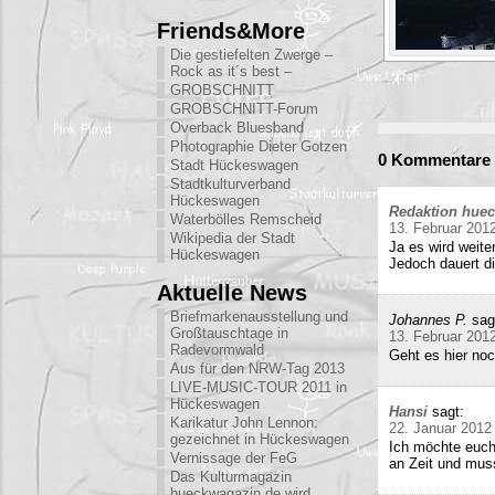
Friends&More
Die gestiefelten Zwerge –
Rock as it´s best –
GROBSCHNITT
GROBSCHNITT-Forum
Overback Bluesband
Photographie Dieter Gotzen
0 Kommentare z
Stadt Hückeswagen
Stadtkulturverband
Hückeswagen
Redaktion hue
Waterbölles Remscheid
13. Februar 201
Wikipedia der Stadt
Ja es wird weite
Hückeswagen
Jedoch dauert di
Aktuelle News
Briefmarkenausstellung und
Johannes P.
sag
Großtauschtage in
13. Februar 201
Radevormwald
Geht es hier no
Aus für den NRW-Tag 2013
LIVE-MUSIC-TOUR 2011 in
Hückeswagen
Hansi
sagt:
Karikatur John Lennon:
22. Januar 2012
gezeichnet in Hückeswagen
Ich möchte euch
Vernissage der FeG
an Zeit und mu
Das Kulturmagazin
hueckwagazin.de wird