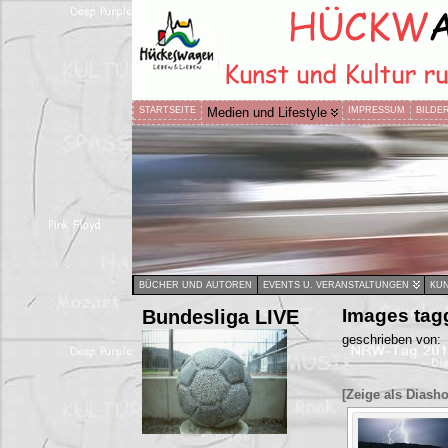
STARTSEITE
Medien und Lifestyle
IMPRESSUM
BILDE
BÜCHER UND AUTOREN
EVENTS U. VERANSTALTUNGEN
KUN
Bundesliga LIVE
Images tagg
geschrieben von:
[Zeige als Diash