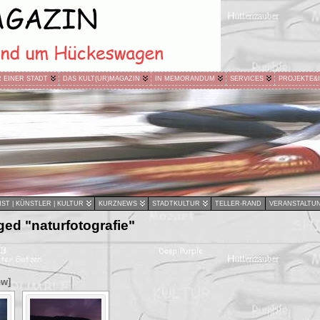
R EINER STADT
DAS KULT(UR)MAGAZIN
IN MEMORANDUM
SERVICES
PROJEKTE&
ST | KÜNSTLER | KULTUR
KURZNEWS
STADTKULTUR
TELLER-RAND
VERANSTALTU
ed "naturfotografie"
ow]