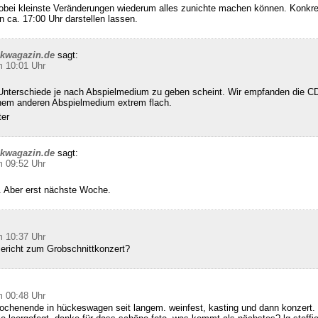
wobei kleinste Veränderungen wiederum alles zunichte machen können. Konkret
n ca. 17:00 Uhr darstellen lassen.
ckwagazin.de
sagt:
m 10:01 Uhr
Unterschiede je nach Abspielmedium zu geben scheint. Wir empfanden die CD
inem anderen Abspielmedium extrem flach.
ter
ckwagazin.de
sagt:
m 09:52 Uhr
 Aber erst nächste Woche.
m 10:37 Uhr
Bericht zum Grobschnittkonzert?
m 00:48 Uhr
ochenende in hückeswagen seit langem. weinfest, kasting und dann konzert. 