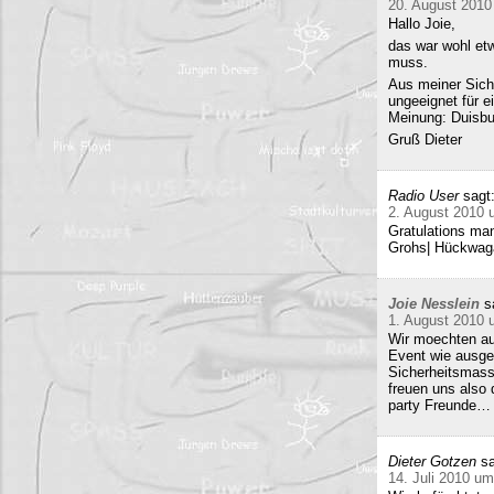
20. August 2010
Hallo Joie,
das war wohl etw
muss.
Aus meiner Sicht
ungeeignet für e
Meinung: Duisbur
Gruß Dieter
Radio User
sagt
2. August 2010 
Gratulations man
Grohs| Hückwaga
Joie Nesslein
s
1. August 2010 
Wir moechten au
Event wie ausge
Sicherheitsmass
freuen uns also
party Freunde… w
Dieter Gotzen
sa
14. Juli 2010 um