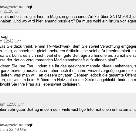
ckwagazin.de
sagt:
m 21:18 Uhr
hr als irritiert. Es gibt hier im Magazin genau einen Artikel über GNTM 2010, u
halten. Und wo wird hier jemand brüskiert? Da muss wohl ein Irrtum vorliegen
sagt:
m 12:42 Uhr
was Sie dazu treibt, einem TV-Machwerk, dem Sie soviel Verachtung entgegen
s teile), dennoch mit gleich mehreren Artikeln eine solche Aufmerksamkeit zu
x an. Lohnt es sich nicht viel eher, gute Beiträge zu honorieren, zumal sie so
se der Nation verdummenden Medienlandschaft aufzufinden sind?
kieren Sie Ihre Frau, indem sie ihr das geeignete mentale Niveau anhängen, 
 ganz freiwillig auszusetzen, eher noch ihn in ihre Freizeitvergnügungen einzu
alten, was man will, an diesem privaten Gebaren jedoch die gesamte Öffentl
sen, die wie ich beim Stöbern im Netz auf dieser Seite hängebleibt, finde ich n
bwohl Sie Ihre Frau als liebenswert definieren.
 um 12:50 Uhr
ber sehr guter Beitrag in dem sehr viele wichtige Informationen enthalten sin
ckwagazin.de
sagt:
0 um 22:49 Uhr
,