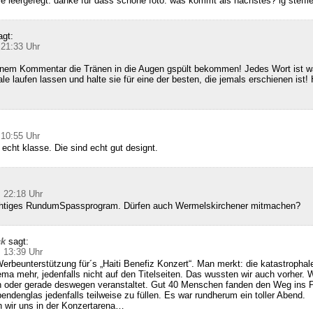
ie leergefegt. danke für dass schöne foto. was kommt als nächstes? lg steffi
agt:
 21:33 Uhr
inem Kommentar die Tränen in die Augen gspült bekommen! Jedes Wort ist wa
le laufen lassen und halte sie für eine der besten, die jemals erschienen ist! 
 10:55 Uhr
 echt klasse. Die sind echt gut designt.
 22:18 Uhr
richtiges RundumSpassprogram. Dürfen auch Wermelskirchener mitmachen?
ck
sagt:
 13:39 Uhr
erbeunterstützung für´s „Haiti Benefiz Konzert“. Man merkt: die katastrophale
hema mehr, jedenfalls nicht auf den Titelseiten. Das wussten wir auch vorher. 
 oder gerade deswegen veranstaltet. Gut 40 Menschen fanden den Weg ins
endenglas jedenfalls teilweise zu füllen. Es war rundherum ein toller Abend.
 wir uns in der Konzertarena…