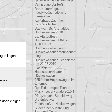
gezeichnet in Hückeswagen
Vernissage der FeG
Das Kulturmagazin
hueckwagazin.de wird
barrierefrei
Kulturhaus Zach kommt
nicht zur Ruhe
Das war: 35. Altstadtfest
Hückeswagen 2010
35. Altstadtfest
Hückeswagen 11.09. –
12.09.2010
Drachenbootrennen:
Hückeswagener Mannschaft
agen liegen.
siegt
Hückeswagener Geschichte
am 22.08.2010
Gastspiel
Hohnsteinertheater in
Hückeswagen
925 Jahre Hückeswagen im
annes
Eiltempo
Der Tod kam per Techno-
Musik: Love-Parade 2010 †
Pflanzenpark Scheideweg:
Blütenfestival
h doch einiges
Ferienspaß in Hückeswagen
Bilder einer Ausstellung:
Bernhard Guski