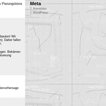
Meta
es Planungsbüros
Anmelden
WordPress
ubauten! Wir
). Daher fallen
n.
iegen. Bekämen
isierung
ttervorhersage