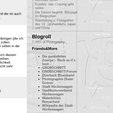
Estofex: das Chasing geht
weiter
Die Saison beginnt: Blitzjagd
nd der ist auch
im Bergischen
.
Ausstellung u. Fotografien
des 19. Jahrhunderts Japan
und China
Blogroll
bringen (die ich
ART of Photography
 zollen.
 selten in der
Friends&More
sich diesem
Die gestiefelten
reihen.
Zwerge – Rock as it´s
ichkeit
best –
icht sehr
GROBSCHNITT
GROBSCHNITT-Forum
Overback Bluesband
Photographie Dieter
Gotzen
Stadt Hückeswagen
Stadtkulturverband
d.
Hückeswagen
Waterbölles
Remscheid
Wikipedia der Stadt
Hückeswagen