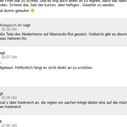
die Front war zu schnell, und es fing auch direkt an zu regnen, dafür war dann 
den. Scheint das Jahr der kurzen, aber heftigen , Gewitter zu werden.
 mal dumm gelaufen
ckwagazin.de
sagt:
 16:16 Uhr
e Teile des Niederrheins auf Warnstufe Rot gesetzt. Vielleicht gibt es diesm
was härteren Art.
agt:
 16:07 Uhr
,
gebaut. Hoffentlich fängt es nicht direkt an zu schütten.
gt:
 15:05 Uhr
sat´s über frankreich an. die region um aachen kriegt übelst eins auf die mütz
ber frankreich
t:
 12:46 Uhr