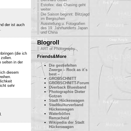
Estofex: das Chasing geht
weiter
Die Saison beginnt: Blitzjagd
im Bergischen
Ausstellung u. Fotografien
nd der ist auch
des 19. Jahrhunderts Japan
.
und China
Blogroll
ART of Photography
bringen (die ich
Friends&More
 zollen.
 selten in der
Die gestiefelten
Zwerge – Rock as it´s
sich diesem
best –
reihen.
GROBSCHNITT
ichkeit
GROBSCHNITT-Forum
icht sehr
Overback Bluesband
Photographie Dieter
Gotzen
Stadt Hückeswagen
Stadtkulturverband
Hückeswagen
Waterbölles
d.
Remscheid
Wikipedia der Stadt
Hückeswagen