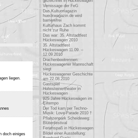
gezeichnet in Hückeswagen
Vernissage der FeG
Das Kulturmagazin
hueckwagazin.de wird
barrierefrei
Kulturhaus Zach kommt
nicht zur Ruhe
Das war: 35. Altstadtfest
Hückeswagen 2010
35. Altstadtfest
Hückeswagen 11.09. –
12.09.2010
Drachenbootrennen:
Hückeswagener Mannschaft
siegt
Hückeswagener Geschichte
agen liegen.
am 22.08.2010
Gastspiel
Hohnsteinertheater in
Hückeswagen
925 Jahre Hückeswagen im
Eiltempo
annes
Der Tod kam per Techno-
Musik: Love-Parade 2010 †
Pflanzenpark Scheideweg:
Blütenfestival
Ferienspaß in Hückeswagen
Bilder einer Ausstellung:
h doch einiges
Bernhard Guski