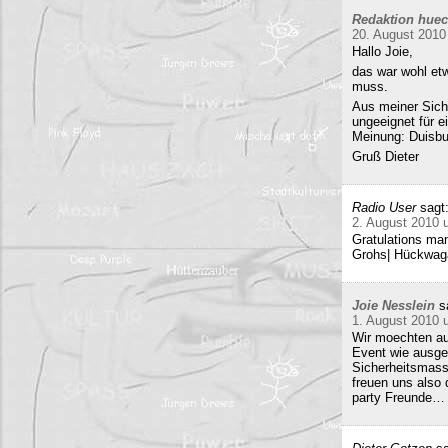
Redaktion hue
20. August 2010
Hallo Joie,
das war wohl etw
muss.
Aus meiner Sicht
ungeeignet für e
Meinung: Duisbur
Gruß Dieter
Radio User
sagt
2. August 2010 
Gratulations man
Grohs| Hückwaga
Joie Nesslein
s
1. August 2010 
Wir moechten au
Event wie ausge
Sicherheitsmass
freuen uns also
party Freunde… w