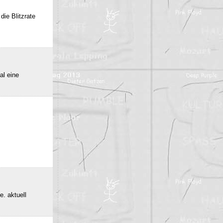
die Blitzrate
al eine
e. aktuell