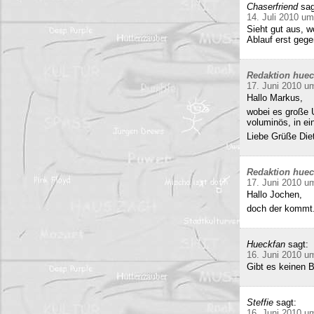
Chaserfriend
sag
14. Juli 2010 um
Sieht gut aus, 
Ablauf erst gege
Redaktion hue
17. Juni 2010 u
Hallo Markus,
wobei es große 
voluminös, in e
Liebe Grüße Die
Redaktion hue
17. Juni 2010 u
Hallo Jochen,
doch der kommt.
Hueckfan
sagt:
16. Juni 2010 u
Gibt es keinen 
Steffie
sagt:
16. Juni 2010 u