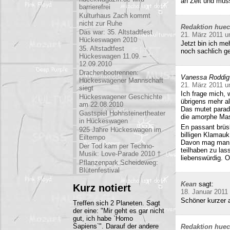
an Zeit und mu
barrierefrei
Kulturhaus Zach kommt
nicht zur Ruhe
Redaktion hue
Das war: 35. Altstadtfest
21. März 2011 u
Hückeswagen 2010
Jetzt bin ich me
35. Altstadtfest
noch sachlich ge
Hückeswagen 11.09. –
12.09.2010
Drachenbootrennen:
Vanessa Roddig
Hückeswagener Mannschaft
21. März 2011 u
siegt
Ich frage mich, 
Hückeswagener Geschichte
übrigens mehr al
am 22.08.2010
Das mutet parado
Gastspiel Hohnsteinertheater
die amorphe Mas
in Hückeswagen
En passant brüs
925 Jahre Hückeswagen im
billigen Klamauk
Eiltempo
Davon mag man h
Der Tod kam per Techno-
teilhaben zu las
Musik: Love-Parade 2010 †
liebenswürdig. O
Pflanzenpark Scheideweg:
Blütenfestival
Kean
sagt:
Kurz notiert
18. Januar 2011
Schöner kurzer a
Treffen sich 2 Planeten. Sagt
der eine: "Mir geht es gar nicht
gut, ich habe `Homo
Sapiens`". Darauf der andere
Redaktion hue