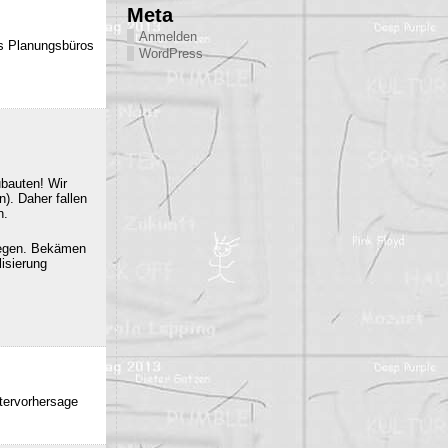
Meta
Anmelden
es Planungsbüros
WordPress
ubauten! Wir
). Daher fallen
n.
iegen. Bekämen
isierung
ttervorhersage