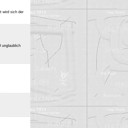
 wird sich der
 unglaublich