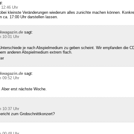
t:
 12:46 Uhr
wobei kleinste Veränderungen wiederum alles zunichte machen können. Konkret
n ca. 17:00 Uhr darstellen lassen.
ckwagazin.de
sagt:
m 10:01 Uhr
Unterschiede je nach Abspielmedium zu geben scheint. Wir empfanden die CD
inem anderen Abspielmedium extrem flach.
ter
ckwagazin.de
sagt:
m 09:52 Uhr
 Aber erst nächste Woche.
m 10:37 Uhr
Bericht zum Grobschnittkonzert?
m 00:48 Uhr