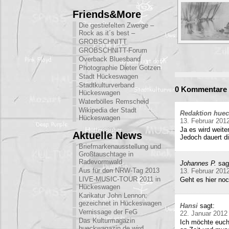
Friends&More
Die gestiefelten Zwerge –
Rock as it´s best –
GROBSCHNITT
GROBSCHNITT-Forum
Overback Bluesband
Photographie Dieter Gotzen
Stadt Hückeswagen
Stadtkulturverband
0 Kommentare 
Hückeswagen
Waterbölles Remscheid
Wikipedia der Stadt
Redaktion hue
Hückeswagen
13. Februar 201
Ja es wird weite
Aktuelle News
Jedoch dauert di
Briefmarkenausstellung und
Großtauschtage in
Radevormwald
Johannes P.
sag
Aus für den NRW-Tag 2013
13. Februar 201
LIVE-MUSIC-TOUR 2011 in
Geht es hier no
Hückeswagen
Karikatur John Lennon:
gezeichnet in Hückeswagen
Hansi
sagt:
Vernissage der FeG
22. Januar 2012
Das Kulturmagazin
Ich möchte euch
hueckwagazin.de wird