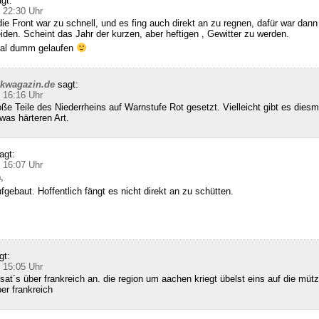
gt:
 22:30 Uhr
die Front war zu schnell, und es fing auch direkt an zu regnen, dafür war dann 
den. Scheint das Jahr der kurzen, aber heftigen , Gewitter zu werden.
 mal dumm gelaufen
ckwagazin.de
sagt:
 16:16 Uhr
e Teile des Niederrheins auf Warnstufe Rot gesetzt. Vielleicht gibt es diesm
was härteren Art.
agt:
 16:07 Uhr
,
gebaut. Hoffentlich fängt es nicht direkt an zu schütten.
gt:
 15:05 Uhr
sat´s über frankreich an. die region um aachen kriegt übelst eins auf die mütz
ber frankreich