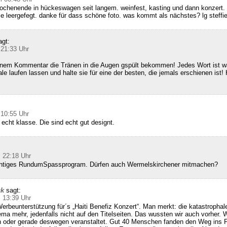
ochenende in hückeswagen seit langem. weinfest, kasting und dann konzert. 
ie leergefegt. danke für dass schöne foto. was kommt als nächstes? lg steffi
agt:
 21:33 Uhr
inem Kommentar die Tränen in die Augen gspült bekommen! Jedes Wort ist wa
le laufen lassen und halte sie für eine der besten, die jemals erschienen ist! 
 10:55 Uhr
 echt klasse. Die sind echt gut designt.
 22:18 Uhr
richtiges RundumSpassprogram. Dürfen auch Wermelskirchener mitmachen?
ck
sagt:
 13:39 Uhr
erbeunterstützung für´s „Haiti Benefiz Konzert“. Man merkt: die katastrophale
hema mehr, jedenfalls nicht auf den Titelseiten. Das wussten wir auch vorher. 
 oder gerade deswegen veranstaltet. Gut 40 Menschen fanden den Weg ins