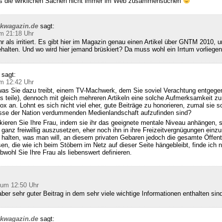
ss die wirklichen Sachen nicht immer im Web zusammensuchen
ckwagazin.de
sagt:
m 21:18 Uhr
hr als irritiert. Es gibt hier im Magazin genau einen Artikel über GNTM 2010, u
halten. Und wo wird hier jemand brüskiert? Da muss wohl ein Irrtum vorliegen
sagt:
m 12:42 Uhr
was Sie dazu treibt, einem TV-Machwerk, dem Sie soviel Verachtung entgegen
s teile), dennoch mit gleich mehreren Artikeln eine solche Aufmerksamkeit zu
x an. Lohnt es sich nicht viel eher, gute Beiträge zu honorieren, zumal sie so
se der Nation verdummenden Medienlandschaft aufzufinden sind?
kieren Sie Ihre Frau, indem sie ihr das geeignete mentale Niveau anhängen, 
 ganz freiwillig auszusetzen, eher noch ihn in ihre Freizeitvergnügungen einzu
alten, was man will, an diesem privaten Gebaren jedoch die gesamte Öffentl
sen, die wie ich beim Stöbern im Netz auf dieser Seite hängebleibt, finde ich n
bwohl Sie Ihre Frau als liebenswert definieren.
 um 12:50 Uhr
ber sehr guter Beitrag in dem sehr viele wichtige Informationen enthalten sin
ckwagazin.de
sagt: