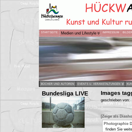
STARTSEITE
Medien und Lifestyle
IMPRESSUM
BILDE
BÜCHER UND AUTOREN
EVENTS U. VERANSTALTUNGEN
KUN
Bundesliga LIVE
Images tag
geschrieben von:
[Zeige als Diash
Photographie D
finden Sie weite