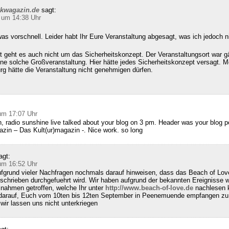
ckwagazin.de
sagt:
 um 14:38 Uhr
as vorschnell. Leider habt Ihr Eure Veranstaltung abgesagt, was ich jedoch n
 geht es auch nicht um das Sicherheitskonzept. Der Veranstaltungsort war g
ine solche Großveranstaltung. Hier hätte jedes Sicherheitskonzept versagt. M
g hätte die Veranstaltung nicht genehmigen dürfen.
:
um 17:07 Uhr
, radio sunshine live talked about your blog on 3 pm. Header was your blog 
zin – Das Kult(ur)magazin -. Nice work. so long
agt:
um 16:52 Uhr
fgrund vieler Nachfragen nochmals darauf hinweisen, dass das Beach of Lov
schrieben durchgefuehrt wird. Wir haben aufgrund der bekannten Ereignisse w
nahmen getroffen, welche Ihr unter
http://www.beach-of-love.de
nachlesen k
 darauf, Euch vom 10ten bis 12ten September in Peenemuende empfangen zu 
ir lassen uns nicht unterkriegen