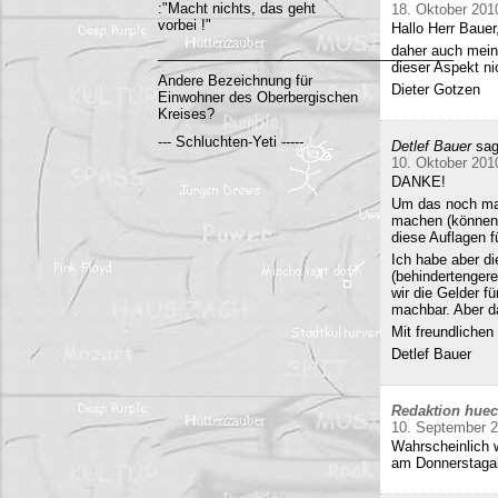
:"Macht nichts, das geht
18. Oktober 201
vorbei !"
Hallo Herr Bauer
daher auch mein
______________________________________
dieser Aspekt ni
Andere Bezeichnung für
Dieter Gotzen
Einwohner des Oberbergischen
Kreises?
--- Schluchten-Yeti -----
Detlef Bauer
sag
10. Oktober 201
DANKE!
Um das noch mal 
machen (können)
diese Auflagen 
Ich habe aber di
(behindertenger
wir die Gelder f
machbar. Aber da
Mit freundliche
Detlef Bauer
Redaktion hue
10. September 
Wahrscheinlich w
am Donnerstag