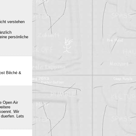
icht verstehen
änzlich
eine persönliche
post Bêché &
e Open Air
eitere
oennt. Wir
duerfen. Lets