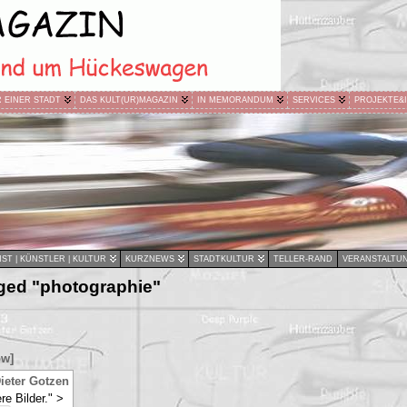
R EINER STADT
DAS KULT(UR)MAGAZIN
IN MEMORANDUM
SERVICES
PROJEKTE&
ST | KÜNSTLER | KULTUR
KURZNEWS
STADTKULTUR
TELLER-RAND
VERANSTALTU
ged "photographie"
ow]
ieter Gotzen
re Bilder." >