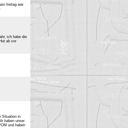
am freitag war
e
hr, ich habe die
Hut ab vor
 Situation in
Wir haben unser
 POM und haben