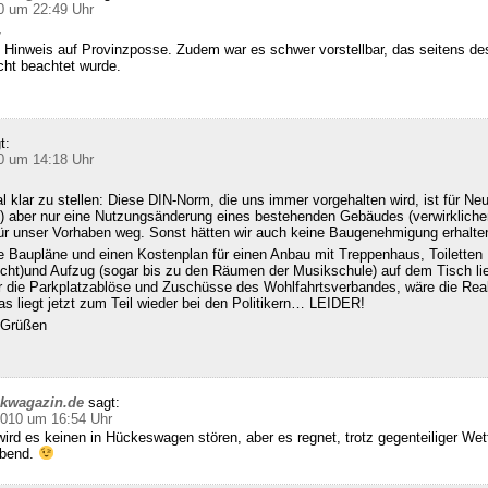
0 um 22:49 Uhr
,
 Hinweis auf Provinzposse. Zudem war es schwer vorstellbar, das seitens d
cht beachtet wurde.
t:
0 um 14:18 Uhr
klar zu stellen: Diese DIN-Norm, die uns immer vorgehalten wird, ist für Ne
 aber nur eine Nutzungsänderung eines bestehenden Gebäudes (verwirklichen
für unser Vorhaben weg. Sonst hätten wir auch keine Baugenehmigung erhalte
e Baupläne und einen Kostenplan für einen Anbau mit Treppenhaus, Toiletten
echt)und Aufzug (sogar bis zu den Räumen der Musikschule) auf dem Tisch l
ür die Parkplatzablöse und Zuschüsse des Wohlfahrtsverbandes, wäre die Real
s liegt jetzt zum Teil wieder bei den Politikern… LEIDER!
n Grüßen
ckwagazin.de
sagt:
2010 um 16:54 Uhr
ird es keinen in Hückeswagen stören, aber es regnet, trotz gegenteiliger We
abend.