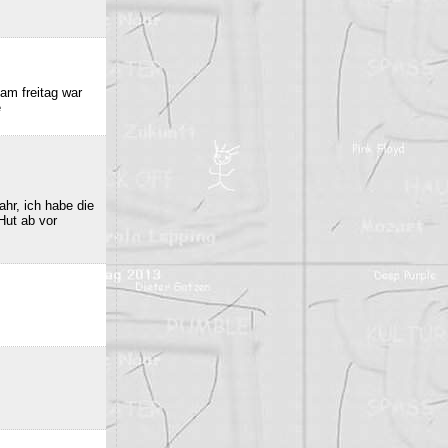
am freitag war
e
hr, ich habe die
Hut ab vor