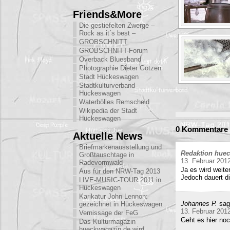
Friends&More
Die gestiefelten Zwerge –
Rock as it´s best –
GROBSCHNITT
GROBSCHNITT-Forum
Overback Bluesband
Photographie Dieter Gotzen
Stadt Hückeswagen
Stadtkulturverband
Hückeswagen
Waterbölles Remscheid
Wikipedia der Stadt
Hückeswagen
0 Kommentare 
Aktuelle News
Briefmarkenausstellung und
Redaktion hue
Großtauschtage in
13. Februar 201
Radevormwald
Ja es wird weite
Aus für den NRW-Tag 2013
Jedoch dauert di
LIVE-MUSIC-TOUR 2011 in
Hückeswagen
Karikatur John Lennon:
Johannes P.
sag
gezeichnet in Hückeswagen
13. Februar 201
Vernissage der FeG
Geht es hier no
Das Kulturmagazin
hueckwagazin.de wird