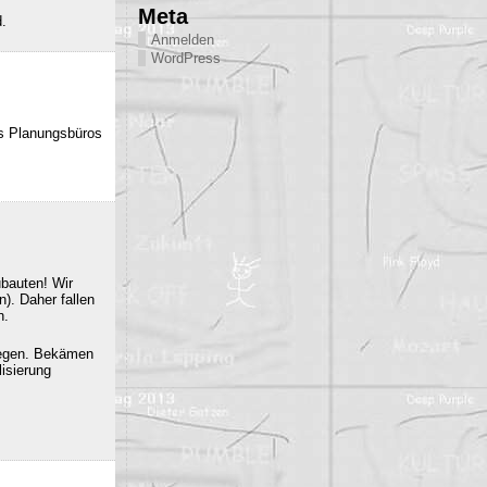
Meta
d.
Anmelden
WordPress
es Planungsbüros
ubauten! Wir
). Daher fallen
n.
iegen. Bekämen
isierung