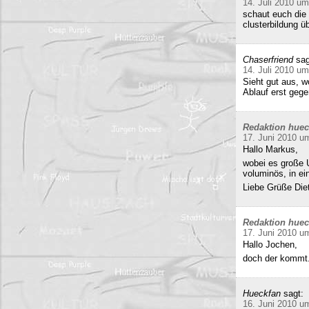
14. Juli 2010 um
schaut euch die 
clusterbildung ü
Chaserfriend
sag
14. Juli 2010 um
Sieht gut aus, 
Ablauf erst gege
Redaktion hue
17. Juni 2010 u
Hallo Markus,
wobei es große 
voluminös, in e
Liebe Grüße Die
Redaktion hue
17. Juni 2010 u
Hallo Jochen,
doch der kommt.
Hueckfan
sagt:
16. Juni 2010 u