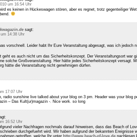
2010 um 16:54 Uhr
ird es keinen in Hückeswagen stören, aber es regnet, trotz gegenteiliger We
abend.
ckwagazin.de
sagt:
 um 14:38 Uhr
as vorschnell. Leider habt Ihr Eure Veranstaltung abgesagt, was ich jedoch n
 geht es auch nicht um das Sicherheitskonzept. Der Veranstaltungsort war g
ine solche Großveranstaltung. Hier hätte jedes Sicherheitskonzept versagt. M
g hätte die Veranstaltung nicht genehmigen dürfen.
:
um 17:07 Uhr
, radio sunshine live talked about your blog on 3 pm. Header was your blog 
zin – Das Kult(ur)magazin -. Nice work. so long
agt:
um 16:52 Uhr
fgrund vieler Nachfragen nochmals darauf hinweisen, dass das Beach of Lov
schrieben durchgefuehrt wird. Wir haben aufgrund der bekannten Ereignisse w
nahmen getroffen, welche Ihr unter
http://www.beach-of-love.de
nachlesen k