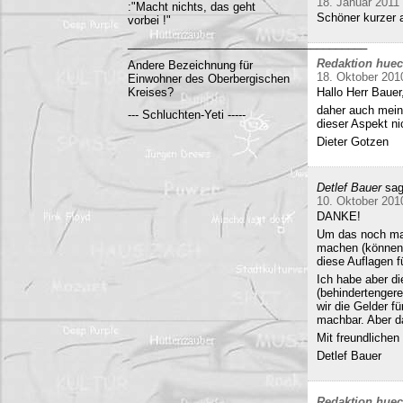
18. Januar 2011
:"Macht nichts, das geht
Schöner kurzer a
vorbei !"
______________________________________
Redaktion hue
Andere Bezeichnung für
18. Oktober 201
Einwohner des Oberbergischen
Kreises?
Hallo Herr Bauer
daher auch mein
--- Schluchten-Yeti -----
dieser Aspekt ni
Dieter Gotzen
Detlef Bauer
sag
10. Oktober 201
DANKE!
Um das noch mal 
machen (können)
diese Auflagen 
Ich habe aber di
(behindertenger
wir die Gelder f
machbar. Aber da
Mit freundliche
Detlef Bauer
Redaktion hue