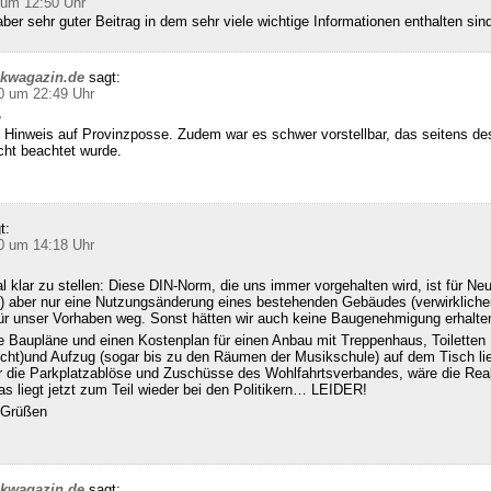
 um 12:50 Uhr
ber sehr guter Beitrag in dem sehr viele wichtige Informationen enthalten sin
ckwagazin.de
sagt:
0 um 22:49 Uhr
,
 Hinweis auf Provinzposse. Zudem war es schwer vorstellbar, das seitens d
cht beachtet wurde.
t:
0 um 14:18 Uhr
klar zu stellen: Diese DIN-Norm, die uns immer vorgehalten wird, ist für Ne
 aber nur eine Nutzungsänderung eines bestehenden Gebäudes (verwirklichen
für unser Vorhaben weg. Sonst hätten wir auch keine Baugenehmigung erhalte
e Baupläne und einen Kostenplan für einen Anbau mit Treppenhaus, Toiletten
echt)und Aufzug (sogar bis zu den Räumen der Musikschule) auf dem Tisch l
ür die Parkplatzablöse und Zuschüsse des Wohlfahrtsverbandes, wäre die Real
s liegt jetzt zum Teil wieder bei den Politikern… LEIDER!
n Grüßen
ckwagazin.de
sagt: