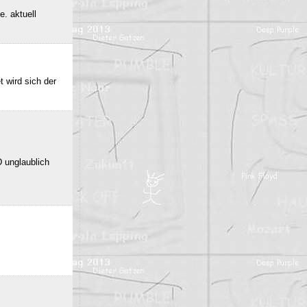
e. aktuell
 wird sich der
 unglaublich