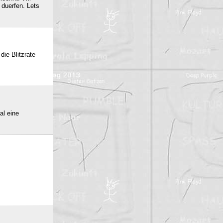
duerfen. Lets
die Blitzrate
al eine