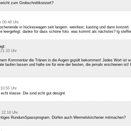
Bericht zum Grobschnittkonzert?
m 00:48 Uhr
ochenende in hückeswagen seit langem. weinfest, kasting und dann konzert. 
ie leergefegt. danke für dass schöne foto. was kommt als nächstes? lg steffi
agt:
 21:33 Uhr
inem Kommentar die Tränen in die Augen gspült bekommen! Jedes Wort ist wa
le laufen lassen und halte sie für eine der besten, die jemals erschienen ist! 
 10:55 Uhr
 echt klasse. Die sind echt gut designt.
 22:18 Uhr
richtiges RundumSpassprogram. Dürfen auch Wermelskirchener mitmachen?