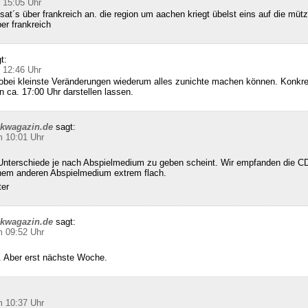
 15:05 Uhr
sat´s über frankreich an. die region um aachen kriegt übelst eins auf die mütz
ber frankreich
t:
 12:46 Uhr
wobei kleinste Veränderungen wiederum alles zunichte machen können. Konkret
n ca. 17:00 Uhr darstellen lassen.
ckwagazin.de
sagt:
m 10:01 Uhr
Unterschiede je nach Abspielmedium zu geben scheint. Wir empfanden die CD
inem anderen Abspielmedium extrem flach.
ter
ckwagazin.de
sagt:
m 09:52 Uhr
 Aber erst nächste Woche.
m 10:37 Uhr