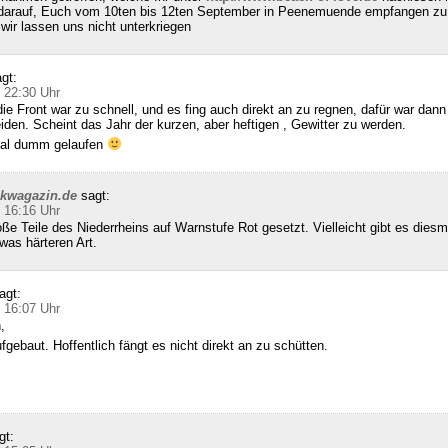
 darauf, Euch vom 10ten bis 12ten September in Peenemuende empfangen zu 
ir lassen uns nicht unterkriegen
gt:
 22:30 Uhr
die Front war zu schnell, und es fing auch direkt an zu regnen, dafür war dann 
den. Scheint das Jahr der kurzen, aber heftigen , Gewitter zu werden.
 mal dumm gelaufen
ckwagazin.de
sagt:
 16:16 Uhr
e Teile des Niederrheins auf Warnstufe Rot gesetzt. Vielleicht gibt es diesm
was härteren Art.
agt:
 16:07 Uhr
,
gebaut. Hoffentlich fängt es nicht direkt an zu schütten.
gt: