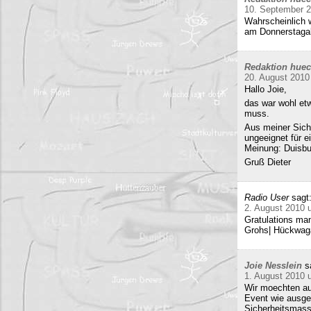
10. September 
Wahrscheinlich w
am Donnerstag
Redaktion hue
20. August 2010
Hallo Joie,
das war wohl etw
muss.
Aus meiner Sicht
ungeeignet für e
Meinung: Duisbur
Gruß Dieter
Radio User
sagt
2. August 2010 
Gratulations man
Grohs| Hückwaga
Joie Nesslein
s
1. August 2010 
Wir moechten au
Event wie ausge
Sicherheitsmass