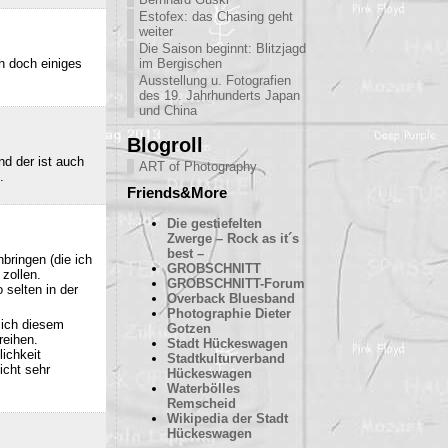
Estofex: das Chasing geht
weiter
Die Saison beginnt: Blitzjagd
h doch einiges
im Bergischen
Ausstellung u. Fotografien
des 19. Jahrhunderts Japan
und China
Blogroll
nd der ist auch
ART of Photography
.
Friends&More
Die gestiefelten
Zwerge – Rock as it´s
best –
bringen (die ich
GROBSCHNITT
 zollen.
GROBSCHNITT-Forum
 selten in der
Overback Bluesband
Photographie Dieter
sich diesem
Gotzen
reihen.
Stadt Hückeswagen
ichkeit
Stadtkulturverband
icht sehr
Hückeswagen
Waterbölles
Remscheid
Wikipedia der Stadt
Hückeswagen