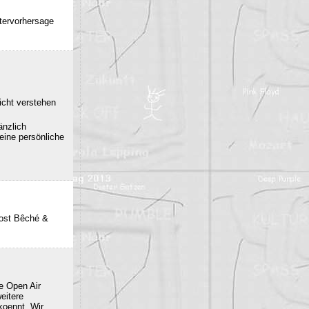
ttervorhersage
icht verstehen
änzlich
eine persönliche
post Bêché &
e Open Air
eitere
oennt. Wir