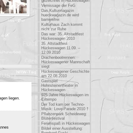
gezeichnet in Hückeswagen
Vernissage der FeG
Das Kulturmagazin
hueckwagazin.de wird
barrierefrei
Kulturhaus Zach kommt
nicht zur Ruhe
Das war: 35. Altstadtfest
Hückeswagen 2010
35. Altstadtfest
Hückeswagen 11.09. –
12.09.2010
Drachenbootrennen:
Hückeswagener Mannschaft
siegt
Hückeswagener Geschichte
am 22.08.2010
Gastspiel
Hohnsteinertheater in
Hückeswagen
925 Jahre Hückeswagen im
agen liegen.
Eiltempo
Der Tod kam per Techno-
Musik: Love-Parade 2010 †
Pflanzenpark Scheideweg:
Blütenfestival
Ferienspaß in Hückeswagen
annes
Bilder einer Ausstellung:
Bernhard Guski