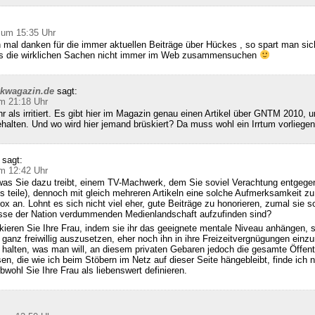
 um 15:35 Uhr
 mal danken für die immer aktuellen Beiträge über Hückes , so spart man sic
ss die wirklichen Sachen nicht immer im Web zusammensuchen
ckwagazin.de
sagt:
m 21:18 Uhr
hr als irritiert. Es gibt hier im Magazin genau einen Artikel über GNTM 2010, u
halten. Und wo wird hier jemand brüskiert? Da muss wohl ein Irrtum vorliegen
sagt:
m 12:42 Uhr
was Sie dazu treibt, einem TV-Machwerk, dem Sie soviel Verachtung entgegen
s teile), dennoch mit gleich mehreren Artikeln eine solche Aufmerksamkeit zu
x an. Lohnt es sich nicht viel eher, gute Beiträge zu honorieren, zumal sie so
se der Nation verdummenden Medienlandschaft aufzufinden sind?
kieren Sie Ihre Frau, indem sie ihr das geeignete mentale Niveau anhängen, 
 ganz freiwillig auszusetzen, eher noch ihn in ihre Freizeitvergnügungen einzu
alten, was man will, an diesem privaten Gebaren jedoch die gesamte Öffentl
sen, die wie ich beim Stöbern im Netz auf dieser Seite hängebleibt, finde ich n
bwohl Sie Ihre Frau als liebenswert definieren.