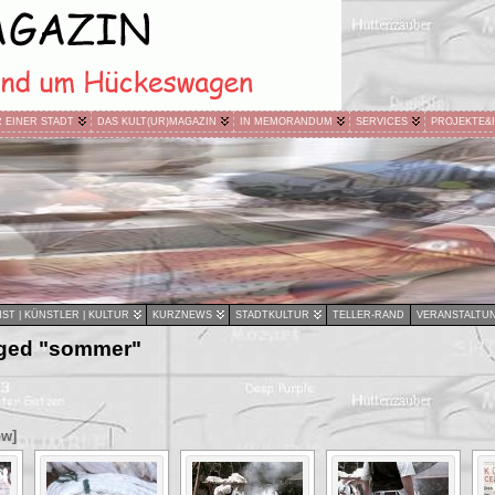
R EINER STADT
DAS KULT(UR)MAGAZIN
IN MEMORANDUM
SERVICES
PROJEKTE&
ST | KÜNSTLER | KULTUR
KURZNEWS
STADTKULTUR
TELLER-RAND
VERANSTALTU
gged "sommer"
ow]