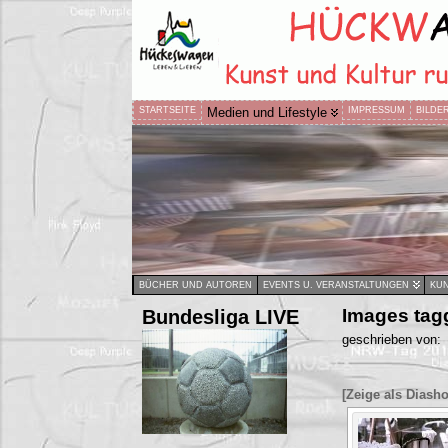
STARTSEITE
Medien und Lifestyle
IMPRESSUM
BILDE
BÜCHER UND AUTOREN
EVENTS U. VERANSTALTUNGEN
KUN
Bundesliga LIVE
Images ta
geschrieben von:
[Zeige als Diash