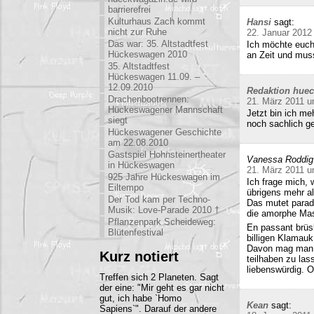
barrierefrei
Kulturhaus Zach kommt
Hansi
sagt:
nicht zur Ruhe
22. Januar 2012
Das war: 35. Altstadtfest
Ich möchte euch
Hückeswagen 2010
an Zeit und mu
35. Altstadtfest
Hückeswagen 11.09. –
12.09.2010
Redaktion hue
Drachenbootrennen:
21. März 2011 u
Hückeswagener Mannschaft
Jetzt bin ich me
siegt
noch sachlich ge
Hückeswagener Geschichte
am 22.08.2010
Gastspiel Hohnsteinertheater
Vanessa Roddig
in Hückeswagen
21. März 2011 u
925 Jahre Hückeswagen im
Ich frage mich, 
Eiltempo
übrigens mehr al
Der Tod kam per Techno-
Das mutet parado
Musik: Love-Parade 2010 †
die amorphe Mas
Pflanzenpark Scheideweg:
En passant brüs
Blütenfestival
billigen Klamauk
Davon mag man h
Kurz notiert
teilhaben zu las
liebenswürdig. O
Treffen sich 2 Planeten. Sagt
der eine: "Mir geht es gar nicht
gut, ich habe `Homo
Kean
sagt:
Sapiens`". Darauf der andere