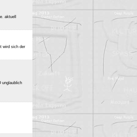
e. aktuell
 wird sich der
 unglaublich