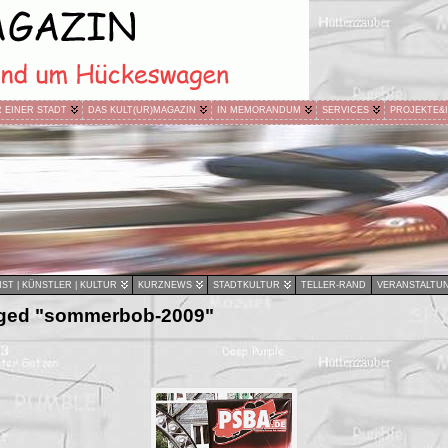
R EINER STADT
DAS KULT(UR)MAGAZIN
IN MEMORANDUM
SERVICES
PROJEKTE&
ST | KÜNSTLER | KULTUR
KURZNEWS
STADTKULTUR
TELLER-RAND
VERANSTALTU
gged "sommerbob-2009"