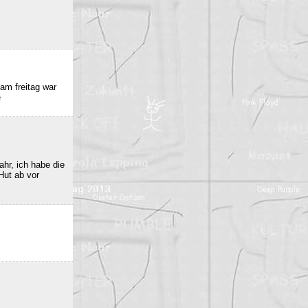
am freitag war
e
hr, ich habe die
Hut ab vor