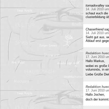
tornadovalley
sa
14. Juli 2010 um
schaut euch die 
clusterbildung ü
Chaserfriend
sag
14. Juli 2010 um
Sieht gut aus, 
Ablauf erst gege
Redaktion hue
17. Juni 2010 u
Hallo Markus,
wobei es große 
voluminös, in e
Liebe Grüße Die
Redaktion hue
17. Juni 2010 u
Hallo Jochen,
doch der kommt.