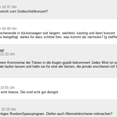
m 10:37 Uhr
Bericht zum Grobschnittkonzert?
m 00:48 Uhr
ochenende in hückeswagen seit langem. weinfest, kasting und dann konzert. 
ie leergefegt. danke für dass schöne foto. was kommt als nächstes? lg steffi
agt:
 21:33 Uhr
inem Kommentar die Tränen in die Augen gspült bekommen! Jedes Wort ist wa
le laufen lassen und halte sie für eine der besten, die jemals erschienen ist! 
 10:55 Uhr
 echt klasse. Die sind echt gut designt.
 22:18 Uhr
richtiges RundumSpassprogram. Dürfen auch Wermelskirchener mitmachen?