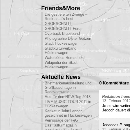
Friends&More
Die gestiefelten Zwerge –
Rock as it´s best –
GROBSCHNITT
GROBSCHNITT-Forum
Overback Bluesband
Photographie Dieter Gotzen
Stadt Hückeswagen
Stadtkulturverband
Hückeswagen
Waterbölles Remscheid
Wikipedia der Stadt
Hückeswagen
Aktuelle News
0 Kommentare 
Briefmarkenausstellung und
Großtauschtage in
Radevormwald
Redaktion hue
Aus für den NRW-Tag 2013
13. Februar 201
LIVE-MUSIC-TOUR 2011 in
Ja es wird weite
Hückeswagen
Jedoch dauert di
Karikatur John Lennon:
gezeichnet in Hückeswagen
Vernissage der FeG
Johannes P.
sag
Das Kulturmagazin
13. Februar 201
hueckwagazin.de wird