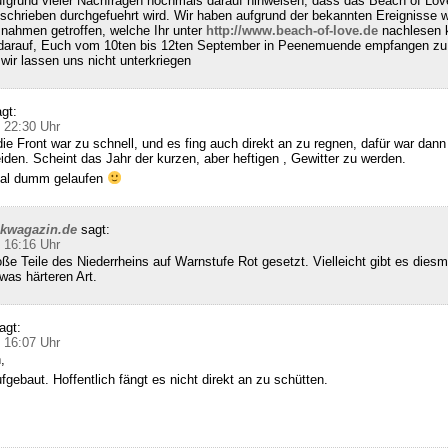
fgrund vieler Nachfragen nochmals darauf hinweisen, dass das Beach of Lov
schrieben durchgefuehrt wird. Wir haben aufgrund der bekannten Ereignisse w
nahmen getroffen, welche Ihr unter
http://www.beach-of-love.de
nachlesen k
 darauf, Euch vom 10ten bis 12ten September in Peenemuende empfangen zu 
ir lassen uns nicht unterkriegen
gt:
 22:30 Uhr
die Front war zu schnell, und es fing auch direkt an zu regnen, dafür war dann 
den. Scheint das Jahr der kurzen, aber heftigen , Gewitter zu werden.
 mal dumm gelaufen
ckwagazin.de
sagt:
 16:16 Uhr
e Teile des Niederrheins auf Warnstufe Rot gesetzt. Vielleicht gibt es diesm
was härteren Art.
agt:
 16:07 Uhr
,
gebaut. Hoffentlich fängt es nicht direkt an zu schütten.