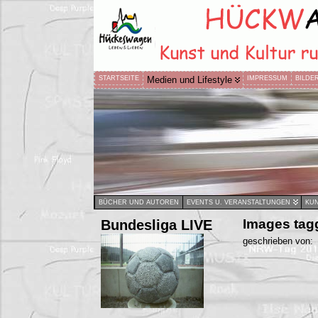
STARTSEITE
Medien und Lifestyle
IMPRESSUM
BILDE
BÜCHER UND AUTOREN
EVENTS U. VERANSTALTUNGEN
KUN
Bundesliga LIVE
Images ta
geschrieben von: