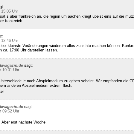
gt:
 15:05 Uhr
sat´s über frankreich an. die region um aachen kriegt übelst eins auf die mütz
ber frankreich
t:
 12:46 Uhr
wobei kleinste Veränderungen wiederum alles zunichte machen können. Konkret
n ca. 17:00 Uhr darstellen lassen.
ckwagazin.de
sagt:
m 10:01 Uhr
Unterschiede je nach Abspielmedium zu geben scheint. Wir empfanden die CD
inem anderen Abspielmedium extrem flach.
ter
ckwagazin.de
sagt:
m 09:52 Uhr
 Aber erst nächste Woche.