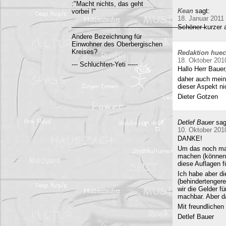
:"Macht nichts, das geht
Kean
sagt:
vorbei !"
18. Januar 2011
______________________________________
Schöner kurzer a
Andere Bezeichnung für
Einwohner des Oberbergischen
Kreises?
Redaktion hue
18. Oktober 201
--- Schluchten-Yeti -----
Hallo Herr Bauer
daher auch mein
dieser Aspekt ni
Dieter Gotzen
Detlef Bauer
sag
10. Oktober 201
DANKE!
Um das noch mal 
machen (können)
diese Auflagen 
Ich habe aber di
(behindertenger
wir die Gelder f
machbar. Aber da
Mit freundliche
Detlef Bauer