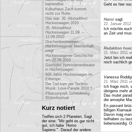
barrierefrei
Geht es hier no
Kulturhaus Zach kommt
nicht zur Ruhe
Das war: 35. Altstadtfest
Hansi
sagt:
Hückeswagen 2010
22. Januar 2012
35. Altstadtfest
Ich möchte euch
Hückeswagen 11.09. –
an Zeit und mu
12.09.2010
Drachenbootrennen:
Hückeswagener Mannschaft
Redaktion hue
siegt
21. März 2011 u
Hückeswagener Geschichte
Jetzt bin ich me
am 22.08.2010
noch sachlich ge
Gastspiel Hohnsteinertheater
in Hückeswagen
925 Jahre Hückeswagen im
Vanessa Roddig
Eiltempo
21. März 2011 u
Der Tod kam per Techno-
Ich frage mich, 
Musik: Love-Parade 2010 †
übrigens mehr al
Pflanzenpark Scheideweg:
Das mutet parado
Blütenfestival
die amorphe Mas
En passant brüs
Kurz notiert
billigen Klamauk
Davon mag man h
Treffen sich 2 Planeten. Sagt
teilhaben zu las
der eine: "Mir geht es gar nicht
liebenswürdig. O
gut, ich habe `Homo
Sapiens`". Darauf der andere