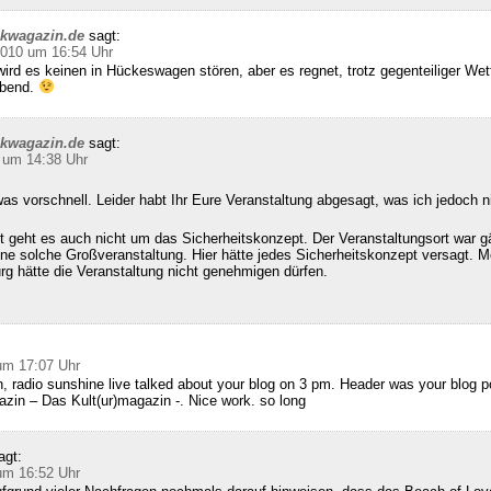
ckwagazin.de
sagt:
2010 um 16:54 Uhr
ird es keinen in Hückeswagen stören, aber es regnet, trotz gegenteiliger We
abend.
ckwagazin.de
sagt:
 um 14:38 Uhr
as vorschnell. Leider habt Ihr Eure Veranstaltung abgesagt, was ich jedoch n
 geht es auch nicht um das Sicherheitskonzept. Der Veranstaltungsort war g
ine solche Großveranstaltung. Hier hätte jedes Sicherheitskonzept versagt. M
g hätte die Veranstaltung nicht genehmigen dürfen.
:
um 17:07 Uhr
, radio sunshine live talked about your blog on 3 pm. Header was your blog 
zin – Das Kult(ur)magazin -. Nice work. so long
agt:
um 16:52 Uhr