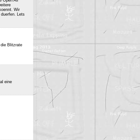
e Open Air
eitere
oennt. Wir
duerfen. Lets
die Blitzrate
al eine