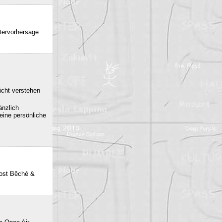
ttervorhersage
icht verstehen
änzlich
eine persönliche
post Bêché &