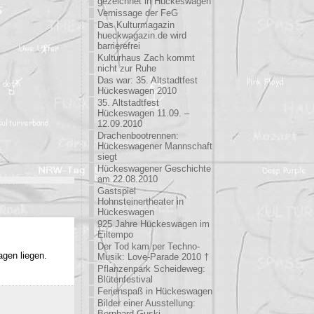
gezeichnet in Hückeswagen
Vernissage der FeG
Das Kulturmagazin
hueckwagazin.de wird
barrierefrei
Kulturhaus Zach kommt
nicht zur Ruhe
Das war: 35. Altstadtfest
Hückeswagen 2010
35. Altstadtfest
Hückeswagen 11.09. –
12.09.2010
Drachenbootrennen:
Hückeswagener Mannschaft
siegt
Hückeswagener Geschichte
am 22.08.2010
Gastspiel
Hohnsteinertheater in
Hückeswagen
925 Jahre Hückeswagen im
Eiltempo
Der Tod kam per Techno-
agen liegen.
Musik: Love-Parade 2010 †
Pflanzenpark Scheideweg:
Blütenfestival
Ferienspaß in Hückeswagen
Bilder einer Ausstellung:
Bernhard Guski