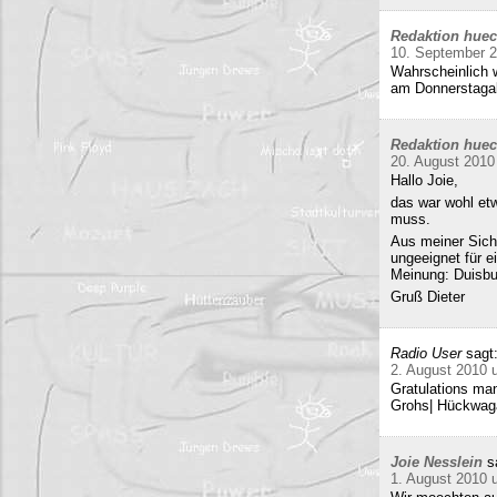
Redaktion hue
10. September 
Wahrscheinlich w
am Donnerstag
Redaktion hue
20. August 2010
Hallo Joie,
das war wohl etw
muss.
Aus meiner Sicht
ungeeignet für e
Meinung: Duisbur
Gruß Dieter
Radio User
sagt
2. August 2010 
Gratulations man
Grohs| Hückwaga
Joie Nesslein
s
1. August 2010 