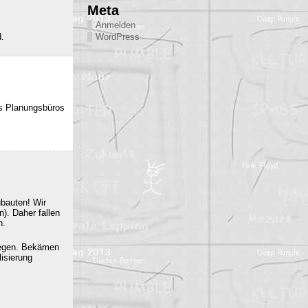
Meta
Anmelden
d.
WordPress
es Planungsbüros
ubauten! Wir
). Daher fallen
n.
iegen. Bekämen
isierung