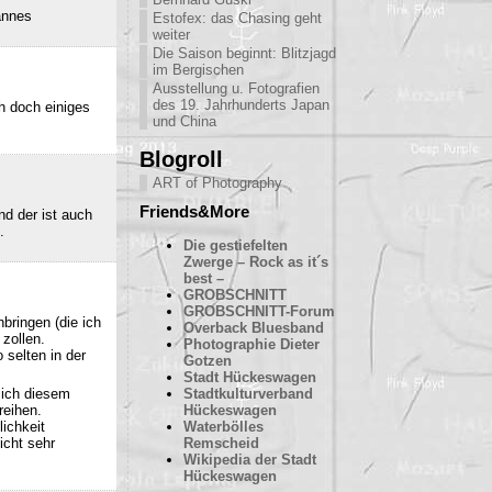
annes
Estofex: das Chasing geht
weiter
Die Saison beginnt: Blitzjagd
im Bergischen
Ausstellung u. Fotografien
des 19. Jahrhunderts Japan
h doch einiges
und China
Blogroll
ART of Photography
Friends&More
nd der ist auch
.
Die gestiefelten
Zwerge – Rock as it´s
best –
GROBSCHNITT
GROBSCHNITT-Forum
bringen (die ich
Overback Bluesband
 zollen.
Photographie Dieter
 selten in der
Gotzen
Stadt Hückeswagen
sich diesem
Stadtkulturverband
reihen.
Hückeswagen
ichkeit
Waterbölles
icht sehr
Remscheid
Wikipedia der Stadt
Hückeswagen