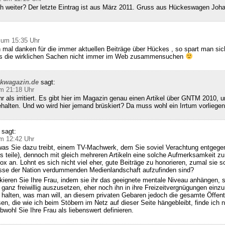
ch weiter? Der letzte Eintrag ist aus März 2011. Gruss aus Hückeswagen Joh
 um 15:35 Uhr
 mal danken für die immer aktuellen Beiträge über Hückes , so spart man sic
ss die wirklichen Sachen nicht immer im Web zusammensuchen
ckwagazin.de
sagt:
m 21:18 Uhr
hr als irritiert. Es gibt hier im Magazin genau einen Artikel über GNTM 2010, u
halten. Und wo wird hier jemand brüskiert? Da muss wohl ein Irrtum vorliegen
sagt:
m 12:42 Uhr
was Sie dazu treibt, einem TV-Machwerk, dem Sie soviel Verachtung entgegen
s teile), dennoch mit gleich mehreren Artikeln eine solche Aufmerksamkeit zu
x an. Lohnt es sich nicht viel eher, gute Beiträge zu honorieren, zumal sie so
se der Nation verdummenden Medienlandschaft aufzufinden sind?
kieren Sie Ihre Frau, indem sie ihr das geeignete mentale Niveau anhängen, 
 ganz freiwillig auszusetzen, eher noch ihn in ihre Freizeitvergnügungen einzu
alten, was man will, an diesem privaten Gebaren jedoch die gesamte Öffentl
sen, die wie ich beim Stöbern im Netz auf dieser Seite hängebleibt, finde ich n
bwohl Sie Ihre Frau als liebenswert definieren.