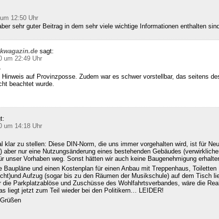
 um 12:50 Uhr
ber sehr guter Beitrag in dem sehr viele wichtige Informationen enthalten sin
ckwagazin.de
sagt:
0 um 22:49 Uhr
,
 Hinweis auf Provinzposse. Zudem war es schwer vorstellbar, das seitens d
cht beachtet wurde.
t:
0 um 14:18 Uhr
klar zu stellen: Diese DIN-Norm, die uns immer vorgehalten wird, ist für Ne
 aber nur eine Nutzungsänderung eines bestehenden Gebäudes (verwirklichen
für unser Vorhaben weg. Sonst hätten wir auch keine Baugenehmigung erhalte
e Baupläne und einen Kostenplan für einen Anbau mit Treppenhaus, Toiletten
echt)und Aufzug (sogar bis zu den Räumen der Musikschule) auf dem Tisch l
ür die Parkplatzablöse und Zuschüsse des Wohlfahrtsverbandes, wäre die Real
s liegt jetzt zum Teil wieder bei den Politikern… LEIDER!
n Grüßen