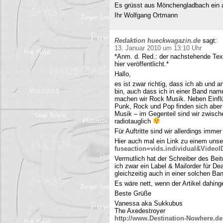
Es grüsst aus Mönchengladbach ein 
Ihr Wolfgang Ortmann
Redaktion hueckwagazin.de
sagt:
13. Januar 2010 um 13:10 Uhr
*Anm. d. Red.: der nachstehende Tex
hier veröffentlicht.*
Hallo,
es ist zwar richtig, dass ich ab und
bin, auch dass ich in einer Band name
machen wir Rock Musik. Neben Einfl
Punk, Rock und Pop finden sich aber 
Musik – im Gegenteil sind wir zwisch
radiotauglich
Für Auftritte sind wir allerdings imme
Hier auch mal ein Link zu einem uns
fuseaction=vids.individual&Video
Vermutlich hat der Schreiber des Be
ich zwar ein Label & Mailorder für De
gleichzeitig auch in einer solchen Ba
Es wäre nett, wenn der Artikel dahing
Beste Grüße
Vanessa aka Sukkubus
The Axedestroyer
http://www.Destination-Nowhere.de