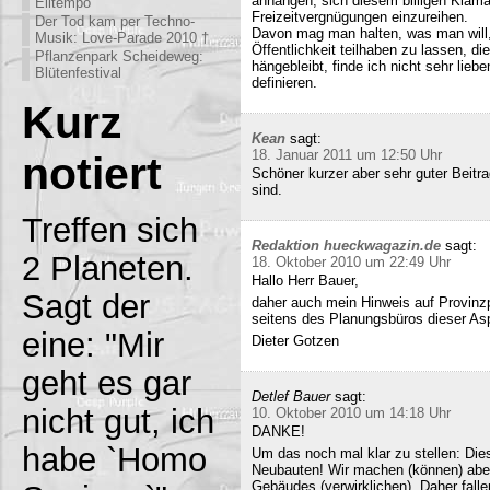
anhängen, sich diesem billigen Klamau
Eiltempo
Freizeitvergnügungen einzureihen.
Der Tod kam per Techno-
Davon mag man halten, was man will,
Musik: Love-Parade 2010 †
Öffentlichkeit teilhaben zu lassen, di
Pflanzenpark Scheideweg:
hängebleibt, finde ich nicht sehr lieb
Blütenfestival
definieren.
Kurz
Kean
sagt:
18. Januar 2011 um 12:50 Uhr
notiert
Schöner kurzer aber sehr guter Beitra
sind.
Treffen sich
Redaktion hueckwagazin.de
sagt:
2 Planeten.
18. Oktober 2010 um 22:49 Uhr
Hallo Herr Bauer,
Sagt der
daher auch mein Hinweis auf Provinz
seitens des Planungsbüros dieser Asp
eine: "Mir
Dieter Gotzen
geht es gar
Detlef Bauer
sagt:
nicht gut, ich
10. Oktober 2010 um 14:18 Uhr
DANKE!
habe `Homo
Um das noch mal klar zu stellen: Dies
Neubauten! Wir machen (können) abe
Gebäudes (verwirklichen). Daher fall