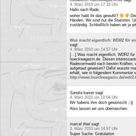
4. März 2010 um 17:18 Uhr
Hallo nach Rade,
woher habt ihr das gewußt?
Die
Händen. Wir sind nur die Statisten. 
zuständig. Schließlich haben wir ja j
Was macht eigentlich: WDR2 für ein
sagt:
4. März 2010 um 14:57 Uhr
[…] Was macht eigentlich: WDR2 für 
hueckwagazin.de Diesen interessante
Radevormwald nach besten Kräften, un
aufgetaut gewesen? Dafür wusste m
erhält, wie in folgendem Kommentar v
http://www.hueckwagazin.de/wdr2-fu
Sandra kaiser
sagt:
4. März 2010 um 10:04 Uhr
Wir habens ihm doch gewünscht ;-))
Also lassen wir uns überraschen.
marcel thiel
sagt:
3. März 2010 um 14:57 Uhr
Super Sache. Gratulation