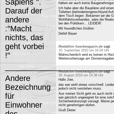
Sapiens`".
hätten wir auch keine Baugenehmigun
Ich habe aber die Baupläne und eine
Darauf der
Toiletten (behindertengerecht)und Au
dem Tisch liegen. Bekämen wir die G
andere
Wohlfahrtsverbandes, wäre die Realisi
bei den Politikern… LEIDER!
:"Macht
Mit freundlichen Grüßen
Detlef Bauer
nichts, das
geht vorbei
Redaktion hueckwagazin.de
sagt:
10. September 2010 um 16:54 Uhr
!"
Wahrscheinlich wird es keinen in Hück
Wettervorhersage am Donnerstagabe
_________________________
Redaktion hueckwagazin.de
sagt:
20. August 2010 um 14:38 Uhr
Andere
Hallo Joie,
Bezeichnung
das war wohl etwas vorschnell. Leide
jedoch nicht verstehen muss.
für
Aus meiner Sicht geht es auch nicht 
war gänzlich ungeeignet für eine solc
Sicherheitskonzept versagt. Meine pe
Einwohner
nicht genehmigen dürfen.
Gruß Dieter
des