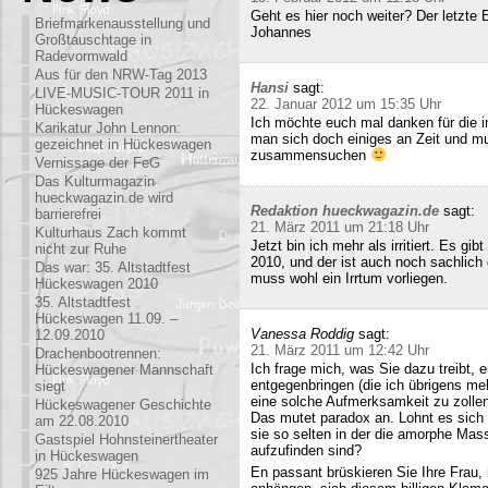
Geht es hier noch weiter? Der letzte
Briefmarkenausstellung und
Johannes
Großtauschtage in
Radevormwald
Aus für den NRW-Tag 2013
Hansi
sagt:
LIVE-MUSIC-TOUR 2011 in
22. Januar 2012 um 15:35 Uhr
Hückeswagen
Ich möchte euch mal danken für die i
Karikatur John Lennon:
man sich doch einiges an Zeit und m
gezeichnet in Hückeswagen
zusammensuchen
Vernissage der FeG
Das Kulturmagazin
hueckwagazin.de wird
Redaktion hueckwagazin.de
sagt:
barrierefrei
21. März 2011 um 21:18 Uhr
Kulturhaus Zach kommt
Jetzt bin ich mehr als irritiert. Es g
nicht zur Ruhe
2010, und der ist auch noch sachlich
Das war: 35. Altstadtfest
muss wohl ein Irrtum vorliegen.
Hückeswagen 2010
35. Altstadtfest
Hückeswagen 11.09. –
Vanessa Roddig
sagt:
12.09.2010
21. März 2011 um 12:42 Uhr
Drachenbootrennen:
Ich frage mich, was Sie dazu treibt
Hückeswagener Mannschaft
entgegenbringen (die ich übrigens meh
siegt
eine solche Aufmerksamkeit zu zollen
Hückeswagener Geschichte
Das mutet paradox an. Lohnt es sich n
am 22.08.2010
sie so selten in der die amorphe Ma
Gastspiel Hohnsteinertheater
aufzufinden sind?
in Hückeswagen
En passant brüskieren Sie Ihre Frau,
925 Jahre Hückeswagen im