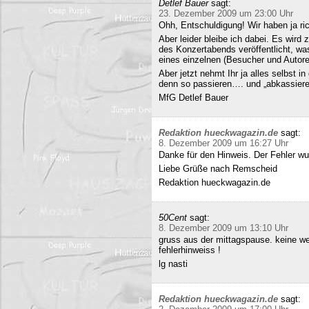
Detlef Bauer
sagt:
23. Dezember 2009 um 23:00 Uhr
Ohh, Entschuldigung! Wir haben ja ri
Aber leider bleibe ich dabei. Es wird
des Konzertabends veröffentlicht, was
eines einzelnen (Besucher und Autoren
Aber jetzt nehmt Ihr ja alles selbst 
denn so passieren…. und „abkassieren“
MfG Detlef Bauer
Redaktion hueckwagazin.de
sagt:
8. Dezember 2009 um 16:27 Uhr
Danke für den Hinweis. Der Fehler wur
Liebe Grüße nach Remscheid
Redaktion hueckwagazin.de
50Cent
sagt:
8. Dezember 2009 um 13:10 Uhr
gruss aus der mittagspause. keine we
fehlerhinweiss !
lg nasti
Redaktion hueckwagazin.de
sagt: