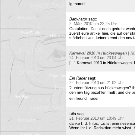
lg marcel
Babynator
sagt:
2. März 2010 um 22:25 Uhr
Gratulation. Da ist doch gedreht word
zuerst eure artikel hier, die auf der s
städtchen was keiner kennt den nrw-t
Karneval 2010 in Hückeswagen | Hü
24. Februar 2010 um 23:04 Uhr
[…] Karneval 2010 in Hückeswagen:
Ein Rader
sagt:
22. Februar 2010 um 21:02 Uhr
? unterstützung aus hückeswagen? ihr
den nrw tag bezahlen müßt und die b
ein freundl. rader
Ulla
sagt:
21. Februar 2010 um 18:49 Uhr
danke f. d. Infos. Es ist eine riesens
Wenn ihr i. d. Redaktion mehr wisst, b