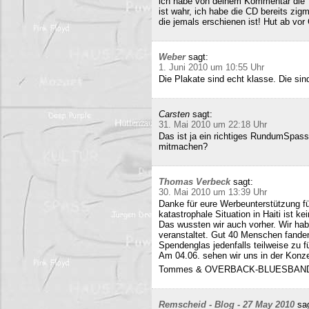
ich habe von deinem Kommentar die 
ist wahr, ich habe die CD bereits zigm
die jemals erschienen ist! Hut ab vor
Weber
sagt:
1. Juni 2010 um 10:55 Uhr
Die Plakate sind echt klasse. Die sin
Carsten
sagt:
31. Mai 2010 um 22:18 Uhr
Das ist ja ein richtiges RundumSpas
mitmachen?
Thomas Verbeck
sagt:
30. Mai 2010 um 13:39 Uhr
Danke für eure Werbeunterstützung für
katastrophale Situation in Haiti ist k
Das wussten wir auch vorher. Wir ha
veranstaltet. Gut 40 Menschen fand
Spendenglas jedenfalls teilweise zu f
Am 04.06. sehen wir uns in der Konz
Tommes & OVERBACK-BLUESBAN
Remscheid - Blog - 27 May 2010
sa