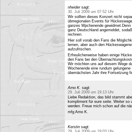
nheider
sagt:
30. Juli 2009 um 07:52 Uhr
Wir sollten dieses Konzert nicht sepa
übrregionalen Events für Hückeswagen
ganzes Wpchenende gewidmet.Denn se
ganz Deutschland angemeldet, sodaß 
rechnen.
Hier soll vorab den Fans die Möglich
lernen, aber auch den Hückeswagener
aufzufrischen.
Erfreulicherweise haben einige Hücke
den Fans bei den Übernachtungskost
Wir möchten uns auf diesem Wege da
Wochenende eine rundum gelungene Sa
übernächsten Jahr ihre Fortsetzung fi
Arno K.
sagt:
29. Juli 2009 um 19:13 Uhr
Liebe Redaktion, das bild stammt a
kompliment für eure seite. Weiter so
werden. Freue mich schon auf die nä
mfg Arno K.
Kerstin
sagt:
29. Juli 2009 um 19:03 Uhr