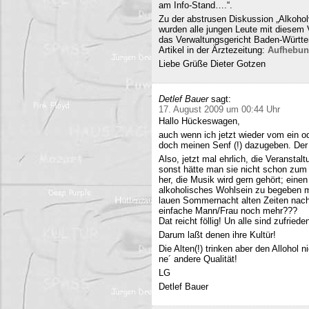
am Info-Stand….“.
Zu der abstrusen Diskussion „Alkohol
wurden alle jungen Leute mit diesem
das Verwaltungsgericht Baden-Württe
Artikel in der Ärztezeitung:
Aufhebun
Liebe Grüße Dieter Gotzen
Detlef Bauer
sagt:
17. August 2009 um 00:44 Uhr
Hallo Hückeswagen,
auch wenn ich jetzt wieder vom ein o
doch meinen Senf (!) dazugeben. Der A
Also, jetzt mal ehrlich, die Veranstalt
sonst hätte man sie nicht schon zum 
her, die Musik wird gern gehört; eine
alkoholisches Wohlsein zu begeben mi
lauen Sommernacht alten Zeiten nac
einfache Mann/Frau noch mehr???
Dat reicht föllig! Un alle sind zufriede
Darum laßt denen ihre Kultür!
Die Alten(!) trinken aber den Allohol 
ne´ andere Qualität!
LG
Detlef Bauer