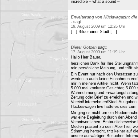
incredible – what a sound –
Erweiterung von Hückwagazin: die 
-
sagt:
19. August 2009 um 12:26 Uhr
[…] Bilder einer Stadt […]
Dieter Gotzen
sagt:
17. August 2009 um 11:19 Uhr
Hallo Herr Bauer,
herzlichen Dank für Ihre Stellungnahm
rein persönliche Meinung, und trifft s
Ein Event nur nach den Umsätzen zu b
werden ja auch keine Einnahmen veröf
mir in meinem Artikel nicht. Wenn ta
5.000 mal konkrete Gesichter, 5.000 
Wahrnehmung und Erwartungshaltung. 
Zeitung oder Brief zu erreichen und
Verein/Unternehmen/Stadt Ausgaben i
Hückeswagen live hätte es dies zum N
Mir ging es nicht um ein Niedermache
war eine Begleitung durch den Abend 
Verantwortlichen. Erstaunlicherweise 
Medien präsent zu sein. Aber hier, 
Stimmung herrscht, tritt keiner auf 
unsere auswärtigen Besucher. Informa