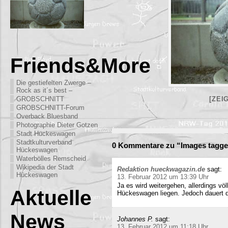
Friends&More
Die gestiefelten Zwerge –
Rock as it´s best –
GROBSCHNITT
[ZEI
GROBSCHNITT-Forum
Overback Bluesband
Photographie Dieter Gotzen
Stadt Hückeswagen
Stadtkulturverband
0 Kommentare zu “Images tagge
Hückeswagen
Waterbölles Remscheid
Wikipedia der Stadt
Redaktion hueckwagazin.de
sagt:
Hückeswagen
13. Februar 2012 um 13:39 Uhr
Ja es wird weitergehen, allerdings völ
Aktuelle
Hückeswagen liegen. Jedoch dauert di
News
Johannes P.
sagt:
13. Februar 2012 um 11:18 Uhr