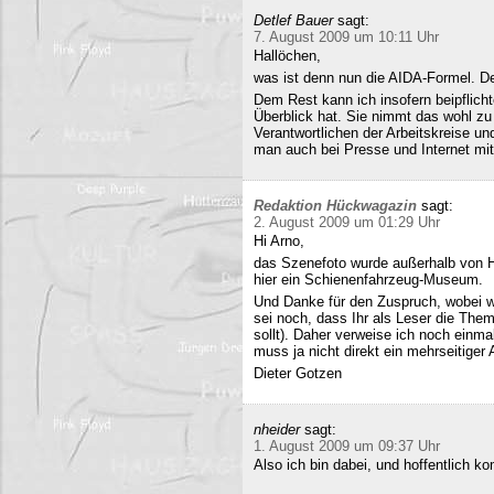
Detlef Bauer
sagt:
7. August 2009 um 10:11 Uhr
Hallöchen,
was ist denn nun die AIDA-Formel. Der
Dem Rest kann ich insofern beipflich
Überblick hat. Sie nimmt das wohl zu 
Verantwortlichen der Arbeitskreise un
man auch bei Presse und Internet mit
Redaktion Hückwagazin
sagt:
2. August 2009 um 01:29 Uhr
Hi Arno,
das Szenefoto wurde außerhalb von H
hier ein Schienenfahrzeug-Museum.
Und Danke für den Zuspruch, wobei w
sei noch, dass Ihr als Leser die The
sollt). Daher verweise ich noch einma
muss ja nicht direkt ein mehrseitiger A
Dieter Gotzen
nheider
sagt:
1. August 2009 um 09:37 Uhr
Also ich bin dabei, und hoffentlich 