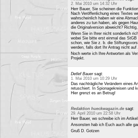
2. Mai 2010 um 14:32 Uhr
Herr Bauer, Sie scheinen die Funkti
Nach Veröffenlichung eines Textes wer
wahrscheinlich haben wir eine Abmac
anderes zu tun haben, als gegen Hau
die Originalversion abweicht? Richtig, 
Wenn Sie in Ihrer nicht sonderlich r
wobei Sie bitte erst einmal das StG
schon, wie Sie z. b. die Stiftungsvors
werden, falls dort Ihr Antrag nicht a
Noch werte ich Ihre Antworten als Verz
Projekt.
Detlef Bauer
sagt:
1. Mai 2010 um 10:29 Uhr
Das nachträgliche Verändern eines Art
retuschiert. In Spionagekreisen und k
Hier grenzt es an Betrug!
Redaktion hueckwagazin.de
sagt:
29. April 2010 um 22:58 Uhr
Herr Bauer, wo schreibe ich im Artike
Ansonsten hab ich Euch auch alle ganz
Gruß D. Gotzen