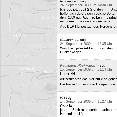
Norddeutsch
sagt:
24. September 2009 um 14:34 Uhr
Ich lese jetzt seit 2 Stunden, mit Un
hoffentlich durch, denn solche Seiten 
den RS09 gut. Auch so kann Fussball 
nachdem ich es verstanden hatte.
Aus DER Hansestadt des Nordens gr
Norddeutsch
sagt:
24. September 2009 um 12:35 Uhr
Was f. e. geiler Artikel. Ein ernstes
Hückeswagen?
Redaktion Hückwagazin
sagt:
15. September 2009 um 21:14 Uhr
Lieber NH,
wir befürchten das hier nur eine gene
Die Redaktion von hueckwagazin.de 
NH
sagt:
14. September 2009 um 15:27 Uhr
Oh la la,
jetzt muß ich mich schön machen, un
Hoffentlich hilfts.