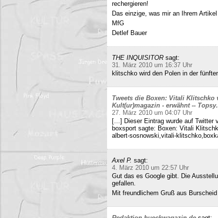
rechergieren!
Das einzige, was mir an Ihrem Artikel
MfG
Detlef Bauer
THE INQUISITOR
sagt:
31. März 2010 um 16:37 Uhr
klitschko wird den Polen in der fünft
Tweets die Boxen: Vitali Klitschko
Kult(ur)magazin - erwähnt -- Tops
27. März 2010 um 04:07 Uhr
[…] Dieser Eintrag wurde auf Twitter 
boxsport sagte: Boxen: Vitali Klitsc
albert-sosnowski,vitali-klitschko,b
Axel P.
sagt:
4. März 2010 um 22:57 Uhr
Gut das es Google gibt. Die Ausstell
gefallen.
Mit freundlichem Gruß aus Burscheid
Redaktion hueckwagazin.de
sagt: