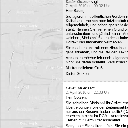
Dieter Gotzen
sagt:
7. April 2010 um 00:02 Uhr
Herr Bauer,
Sie agieren mit öffentlichen Geldern 
Kulturhaus, meinen aber letztendlich
Allgemeinheit, und schon gar nicht d
steht. Nennen Sie hier einen Grund wa
unterschreiben, und jährlich einen Mi
welchen „Blödsinn“ Sie entdeckt habe
Korrekturen umgehend vermerken.
Sie möchten uns mit dem Hinweis auf 
ganz stimmen, und die BM den Text q
Anmerken möchte ich noch folgendes
nicht wie Nivea schreibt. Versuchen 
Mit freundlichem Gruß
Dieter Gotzen
Detlef Bauer
sagt:
2. April 2010 um 22:03 Uhr
Herr Gotzen,
Sie schreiben Blödsinn! Ihr Artikel 
Übertreibungen, wie der Zeitungsartik
nur aus der Reserve locken sollte! (D
erschien ja nicht im RGA – veranlasst
Treffen mit Herrn Ufer anberaumt…..
Sorry, aber Sie sollten – falls Sie ei