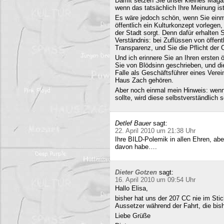
Damit setzen Sie unser kleines Maga
wenn das tatsächlich Ihre Meinung ist
Es wäre jedoch schön, wenn Sie einm
öffentlich ein Kulturkonzept vorlegen,
der Stadt sorgt. Denn dafür erhalten S
Verständnis: bei Zuflüssen von öffentl
Transparenz, und Sie die Pflicht der 
Und ich erinnere Sie an Ihren ersten
Sie von Blödsinn geschrieben, und di
Falle als Geschäftsführer eines Verei
Haus Zach gehören.
Aber noch einmal mein Hinweis: wenn i
sollte, wird diese selbstverständlich so
Detlef Bauer
sagt:
22. April 2010 um 21:38 Uhr
Ihre BILD-Polemik in allen Ehren, aber
davon habe….
Dieter Gotzen
sagt:
16. April 2010 um 09:54 Uhr
Hallo Elisa,
bisher hat uns der 207 CC nie im Stich
Aussetzer während der Fahrt, die bish
Liebe Grüße