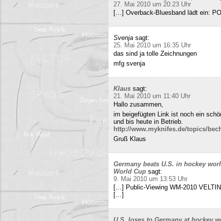
27. Mai 2010 um 20:23 Uhr
[…] Overback-Bluesband lädt ein: P
Svenja
sagt:
25. Mai 2010 um 16:35 Uhr
das sind ja tolle Zeichnungen
mfg svenja
Klaus
sagt:
21. Mai 2010 um 11:40 Uhr
Hallo zusammen,
im beigefügten Link ist noch ein sch
und bis heute in Betrieb.
http://www.myknifes.de/topics/bec
Gruß Klaus
Germany beats U.S. in hockey worl
World Cup
sagt:
9. Mai 2010 um 13:53 Uhr
[…] Public-Viewing WM-2010 VELTINS
[…]
U.S. loses to Germany at hockey w