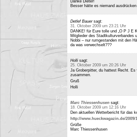
Danke Dieter!
Besser hätte es niemand ausdrücken
Detlef Bauer
sagt:
31. Oktober 2009 um 23:21 Uhr
DANKE! für Eure tolle und „O P J E K
Mitglieder des Stadtkulturverbandes 
Nobbi – nur rumgestanden mit den Hä
da was verwechselt???
Holli
sagt:
25. Oktober 2009 um 20:26 Uhr
Ja Groberpitter, du hattest Recht. E
zusammen.
Gruß
Holli
Marc Thiessenhusen
sagt:
18. Oktober 2009 um 12:16 Uhr
Den aktuellen Wetterbericht für das 
http://www.hueckwagazin.de/2009/10
Grüße
Marc Thiessenhusen