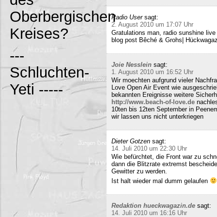
Oberbergischen
Radio User
sagt:
2. August 2010 um 17:07 Uhr
Kreises?
Gratulations man, radio sunshine liv
blog post Bêché & Grohs| Hückwagazi
---
Joie Nesslein
sagt:
Schluchten-
1. August 2010 um 16:52 Uhr
Wir moechten aufgrund vieler Nachfr
Yeti -----
Love Open Air Event wie ausgeschrieb
bekannten Ereignisse weitere Sicherh
http://www.beach-of-love.de
nachles
10ten bis 12ten September in Peene
wir lassen uns nicht unterkriegen
Dieter Gotzen
sagt:
14. Juli 2010 um 22:30 Uhr
Wie befürchtet, die Front war zu schne
dann die Blitzrate extremst bescheide
Gewitter zu werden.
Ist halt wieder mal dumm gelaufen
Redaktion hueckwagazin.de
sagt:
14. Juli 2010 um 16:16 Uhr