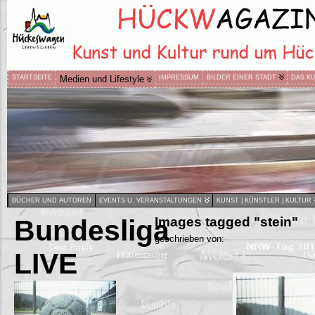
STARTSEITE
Medien und Lifestyle
IMPRESSUM
BILDER EINER STADT
DAS K
BÜCHER UND AUTOREN
EVENTS U. VERANSTALTUNGEN
KUNST | KÜNSTLER | KULTUR
Bundesliga
Images tagged "stein"
geschrieben von:
LIVE