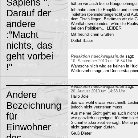
Sapiens`".
hätten wir auch keine Baugenehmigun
Ich habe aber die Baupläne und eine
Darauf der
Toiletten (behindertengerecht)und Au
dem Tisch liegen. Bekämen wir die G
andere
Wohlfahrtsverbandes, wäre die Realisi
bei den Politikern… LEIDER!
:"Macht
Mit freundlichen Grüßen
Detlef Bauer
nichts, das
geht vorbei
Redaktion hueckwagazin.de
sagt:
10. September 2010 um 16:54 Uhr
!"
Wahrscheinlich wird es keinen in Hück
Wettervorhersage am Donnerstagabe
_________________________
Redaktion hueckwagazin.de
sagt:
20. August 2010 um 14:38 Uhr
Andere
Hallo Joie,
Bezeichnung
das war wohl etwas vorschnell. Leide
jedoch nicht verstehen muss.
für
Aus meiner Sicht geht es auch nicht 
war gänzlich ungeeignet für eine solc
Sicherheitskonzept versagt. Meine pe
Einwohner
nicht genehmigen dürfen.
Gruß Dieter
des