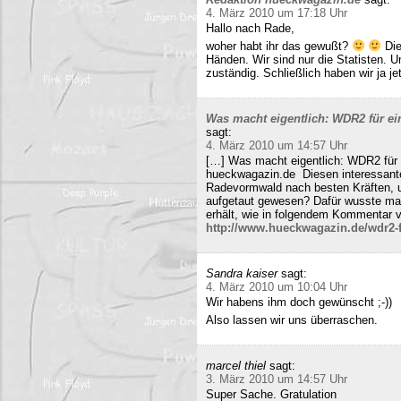
4. März 2010 um 17:18 Uhr
Hallo nach Rade,
woher habt ihr das gewußt?
Die
Händen. Wir sind nur die Statisten. 
zuständig. Schließlich haben wir ja j
Was macht eigentlich: WDR2 für ein
sagt:
4. März 2010 um 14:57 Uhr
[…] Was macht eigentlich: WDR2 für 
hueckwagazin.de Diesen interessante
Radevormwald nach besten Kräften, un
aufgetaut gewesen? Dafür wusste m
erhält, wie in folgendem Kommentar v
http://www.hueckwagazin.de/wdr2-fu
Sandra kaiser
sagt:
4. März 2010 um 10:04 Uhr
Wir habens ihm doch gewünscht ;-))
Also lassen wir uns überraschen.
marcel thiel
sagt:
3. März 2010 um 14:57 Uhr
Super Sache. Gratulation