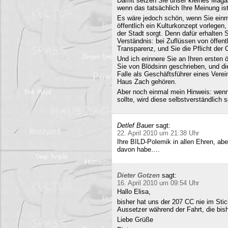
Damit setzen Sie unser kleines Maga
wenn das tatsächlich Ihre Meinung ist
Es wäre jedoch schön, wenn Sie einm
öffentlich ein Kulturkonzept vorlegen,
der Stadt sorgt. Denn dafür erhalten S
Verständnis: bei Zuflüssen von öffentl
Transparenz, und Sie die Pflicht der 
Und ich erinnere Sie an Ihren ersten
Sie von Blödsinn geschrieben, und di
Falle als Geschäftsführer eines Verei
Haus Zach gehören.
Aber noch einmal mein Hinweis: wenn i
sollte, wird diese selbstverständlich so
Detlef Bauer
sagt:
22. April 2010 um 21:38 Uhr
Ihre BILD-Polemik in allen Ehren, aber
davon habe….
Dieter Gotzen
sagt:
16. April 2010 um 09:54 Uhr
Hallo Elisa,
bisher hat uns der 207 CC nie im Stich
Aussetzer während der Fahrt, die bish
Liebe Grüße