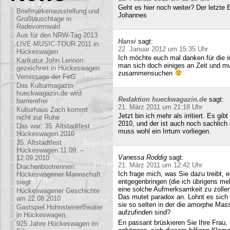
Geht es hier noch weiter? Der letzte
Briefmarkenausstellung und
Johannes
Großtauschtage in
Radevormwald
Aus für den NRW-Tag 2013
Hansi
sagt:
LIVE-MUSIC-TOUR 2011 in
22. Januar 2012 um 15:35 Uhr
Hückeswagen
Ich möchte euch mal danken für die i
Karikatur John Lennon:
man sich doch einiges an Zeit und m
gezeichnet in Hückeswagen
zusammensuchen
Vernissage der FeG
Das Kulturmagazin
hueckwagazin.de wird
Redaktion hueckwagazin.de
sagt:
barrierefrei
21. März 2011 um 21:18 Uhr
Kulturhaus Zach kommt
Jetzt bin ich mehr als irritiert. Es g
nicht zur Ruhe
2010, und der ist auch noch sachlich
Das war: 35. Altstadtfest
muss wohl ein Irrtum vorliegen.
Hückeswagen 2010
35. Altstadtfest
Hückeswagen 11.09. –
Vanessa Roddig
sagt:
12.09.2010
21. März 2011 um 12:42 Uhr
Drachenbootrennen:
Ich frage mich, was Sie dazu treibt
Hückeswagener Mannschaft
entgegenbringen (die ich übrigens meh
siegt
eine solche Aufmerksamkeit zu zollen
Hückeswagener Geschichte
Das mutet paradox an. Lohnt es sich n
am 22.08.2010
sie so selten in der die amorphe Ma
Gastspiel Hohnsteinertheater
aufzufinden sind?
in Hückeswagen
En passant brüskieren Sie Ihre Frau,
925 Jahre Hückeswagen im