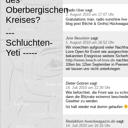
Oberbergischen
Radio User
sagt:
2. August 2010 um 17:07 Uhr
Kreises?
Gratulations man, radio sunshine liv
blog post Bêché & Grohs| Hückwagazi
---
Joie Nesslein
sagt:
Schluchten-
1. August 2010 um 16:52 Uhr
Wir moechten aufgrund vieler Nachfr
Yeti -----
Love Open Air Event wie ausgeschrieb
bekannten Ereignisse weitere Sicherh
http://www.beach-of-love.de
nachles
10ten bis 12ten September in Peene
wir lassen uns nicht unterkriegen
Dieter Gotzen
sagt:
14. Juli 2010 um 22:30 Uhr
Wie befürchtet, die Front war zu schne
dann die Blitzrate extremst bescheide
Gewitter zu werden.
Ist halt wieder mal dumm gelaufen
Redaktion hueckwagazin.de
sagt:
14. Juli 2010 um 16:16 Uhr