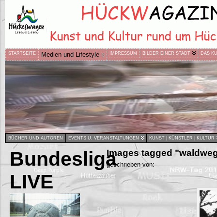
STARTSEITE
Medien und Lifestyle
IMPRESSUM
BILDER EINER STADT
DAS K
BÜCHER UND AUTOREN
EVENTS U. VERANSTALTUNGEN
KUNST | KÜNSTLER | KULTUR
Bundesliga
Images tagged "waldwe
geschrieben von:
LIVE