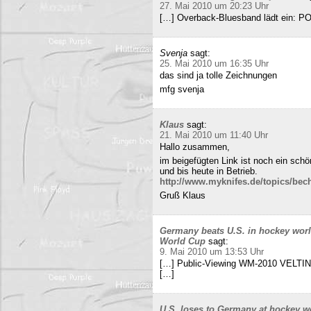
27. Mai 2010 um 20:23 Uhr
[…] Overback-Bluesband lädt ein: P
Svenja
sagt:
25. Mai 2010 um 16:35 Uhr
das sind ja tolle Zeichnungen
mfg svenja
Klaus
sagt:
21. Mai 2010 um 11:40 Uhr
Hallo zusammen,
im beigefügten Link ist noch ein sch
und bis heute in Betrieb.
http://www.myknifes.de/topics/bec
Gruß Klaus
Germany beats U.S. in hockey worl
World Cup
sagt:
9. Mai 2010 um 13:53 Uhr
[…] Public-Viewing WM-2010 VELTINS
[…]
U.S. loses to Germany at hockey w