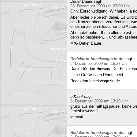
Detlef Bauer
sagt:
23. Dezember 2009 um 23:00 Uhr
Ohh, Entschuldigung! Wir haben ja ri
Aber leider bleibe ich dabei. Es wird
des Konzertabends veröffentlicht, was
eines einzelnen (Besucher und Autoren
Aber jetzt nehmt Ihr ja alles selbst 
denn so passieren…. und „abkassieren“
MfG Detlef Bauer
Redaktion hueckwagazin.de
sagt:
8. Dezember 2009 um 16:27 Uhr
Danke für den Hinweis. Der Fehler wur
Liebe Grüße nach Remscheid
Redaktion hueckwagazin.de
50Cent
sagt:
8. Dezember 2009 um 13:10 Uhr
gruss aus der mittagspause. keine we
fehlerhinweiss !
lg nasti
Redaktion hueckwagazin.de
sagt: