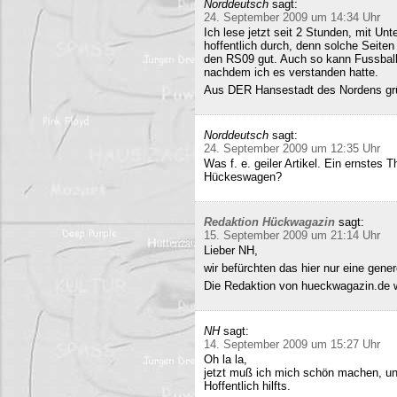
Norddeutsch
sagt:
24. September 2009 um 14:34 Uhr
Ich lese jetzt seit 2 Stunden, mit Un
hoffentlich durch, denn solche Seiten 
den RS09 gut. Auch so kann Fussball 
nachdem ich es verstanden hatte.
Aus DER Hansestadt des Nordens gr
Norddeutsch
sagt:
24. September 2009 um 12:35 Uhr
Was f. e. geiler Artikel. Ein ernstes
Hückeswagen?
Redaktion Hückwagazin
sagt:
15. September 2009 um 21:14 Uhr
Lieber NH,
wir befürchten das hier nur eine gene
Die Redaktion von hueckwagazin.de 
NH
sagt:
14. September 2009 um 15:27 Uhr
Oh la la,
jetzt muß ich mich schön machen, un
Hoffentlich hilfts.