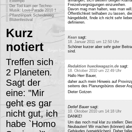
anhängen, sich diesem billigen Klamau
Eiltempo
Freizeitvergnügungen einzureihen.
Der Tod kam per Techno-
Davon mag man halten, was man will,
Musik: Love-Parade 2010 †
Öffentlichkeit teilhaben zu lassen, di
Pflanzenpark Scheideweg:
hängebleibt, finde ich nicht sehr lieb
Blütenfestival
definieren.
Kurz
Kean
sagt:
18. Januar 2011 um 12:50 Uhr
notiert
Schöner kurzer aber sehr guter Beitra
sind.
Treffen sich
Redaktion hueckwagazin.de
sagt:
2 Planeten.
18. Oktober 2010 um 22:49 Uhr
Hallo Herr Bauer,
Sagt der
daher auch mein Hinweis auf Provinz
seitens des Planungsbüros dieser Asp
eine: "Mir
Dieter Gotzen
geht es gar
Detlef Bauer
sagt:
nicht gut, ich
10. Oktober 2010 um 14:18 Uhr
DANKE!
habe `Homo
Um das noch mal klar zu stellen: Dies
Neubauten! Wir machen (können) abe
Gebäudes (verwirklichen). Daher fall