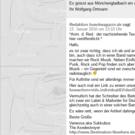
Es grüsst aus Mönchengladbach ein 
Ihr Wolfgang Ortmann
Redaktion hueckwagazin.de
sagt:
13. Januar 2010 um 13:10 Uhr
*Anm. d. Red.: der nachstehende Tex
hier veröffentlicht.*
Hallo,
es ist zwar richtig, dass ich ab und
bin, auch dass ich in einer Band name
machen wir Rock Musik. Neben Einfl
Punk, Rock und Pop finden sich aber 
Musik – im Gegenteil sind wir zwisch
radiotauglich
Für Auftritte sind wir allerdings imme
Hier auch mal ein Link zu einem uns
fuseaction=vids.individual&Video
Vermutlich hat der Schreiber des Be
ich zwar ein Label & Mailorder für De
gleichzeitig auch in einer solchen Ba
Es wäre nett, wenn der Artikel dahing
Beste Grüße
Vanessa aka Sukkubus
The Axedestroyer
http://www.Destination-Nowhere.de