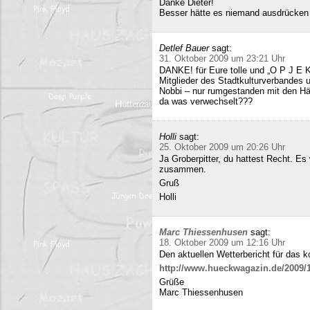
Danke Dieter!
Besser hätte es niemand ausdrücken
Detlef Bauer
sagt:
31. Oktober 2009 um 23:21 Uhr
DANKE! für Eure tolle und „O P J E K
Mitglieder des Stadtkulturverbandes 
Nobbi – nur rumgestanden mit den Hä
da was verwechselt???
Holli
sagt:
25. Oktober 2009 um 20:26 Uhr
Ja Groberpitter, du hattest Recht. E
zusammen.
Gruß
Holli
Marc Thiessenhusen
sagt:
18. Oktober 2009 um 12:16 Uhr
Den aktuellen Wetterbericht für das 
http://www.hueckwagazin.de/2009/10
Grüße
Marc Thiessenhusen