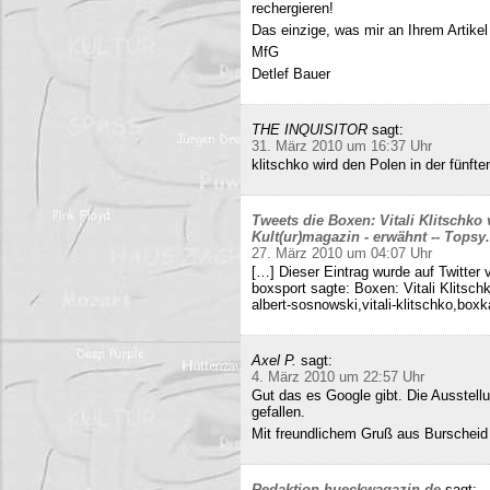
rechergieren!
Das einzige, was mir an Ihrem Artikel
MfG
Detlef Bauer
THE INQUISITOR
sagt:
31. März 2010 um 16:37 Uhr
klitschko wird den Polen in der fünft
Tweets die Boxen: Vitali Klitschko
Kult(ur)magazin - erwähnt -- Tops
27. März 2010 um 04:07 Uhr
[…] Dieser Eintrag wurde auf Twitter 
boxsport sagte: Boxen: Vitali Klitsc
albert-sosnowski,vitali-klitschko,b
Axel P.
sagt:
4. März 2010 um 22:57 Uhr
Gut das es Google gibt. Die Ausstell
gefallen.
Mit freundlichem Gruß aus Burscheid
Redaktion hueckwagazin.de
sagt: