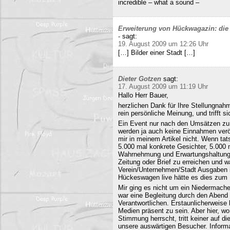
incredible – what a sound –
Erweiterung von Hückwagazin: die 
-
sagt:
19. August 2009 um 12:26 Uhr
[…] Bilder einer Stadt […]
Dieter Gotzen
sagt:
17. August 2009 um 11:19 Uhr
Hallo Herr Bauer,
herzlichen Dank für Ihre Stellungnahm
rein persönliche Meinung, und trifft s
Ein Event nur nach den Umsätzen zu b
werden ja auch keine Einnahmen veröf
mir in meinem Artikel nicht. Wenn ta
5.000 mal konkrete Gesichter, 5.000 
Wahrnehmung und Erwartungshaltung. 
Zeitung oder Brief zu erreichen und
Verein/Unternehmen/Stadt Ausgaben i
Hückeswagen live hätte es dies zum N
Mir ging es nicht um ein Niedermache
war eine Begleitung durch den Abend 
Verantwortlichen. Erstaunlicherweise 
Medien präsent zu sein. Aber hier, 
Stimmung herrscht, tritt keiner auf 
unsere auswärtigen Besucher. Informa