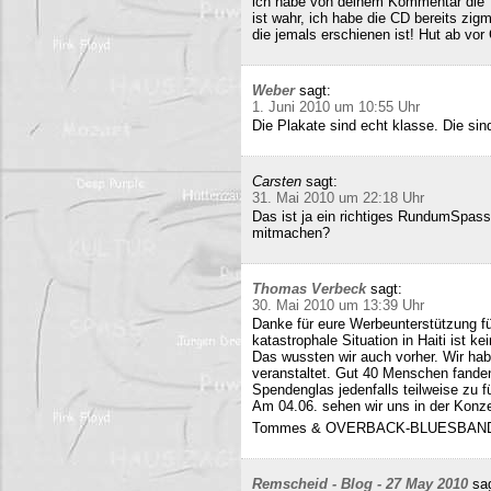
ich habe von deinem Kommentar die 
ist wahr, ich habe die CD bereits zigm
die jemals erschienen ist! Hut ab vor
Weber
sagt:
1. Juni 2010 um 10:55 Uhr
Die Plakate sind echt klasse. Die sin
Carsten
sagt:
31. Mai 2010 um 22:18 Uhr
Das ist ja ein richtiges RundumSpas
mitmachen?
Thomas Verbeck
sagt:
30. Mai 2010 um 13:39 Uhr
Danke für eure Werbeunterstützung für
katastrophale Situation in Haiti ist k
Das wussten wir auch vorher. Wir ha
veranstaltet. Gut 40 Menschen fand
Spendenglas jedenfalls teilweise zu f
Am 04.06. sehen wir uns in der Konz
Tommes & OVERBACK-BLUESBAN
Remscheid - Blog - 27 May 2010
sa