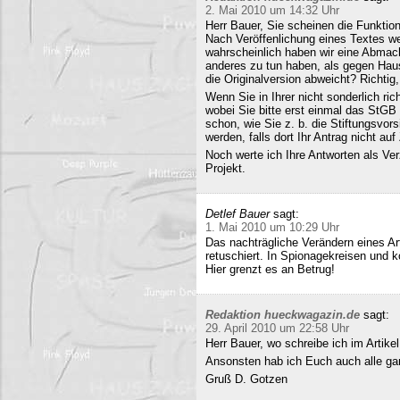
2. Mai 2010 um 14:32 Uhr
Herr Bauer, Sie scheinen die Funkti
Nach Veröffenlichung eines Textes wer
wahrscheinlich haben wir eine Abmac
anderes zu tun haben, als gegen Hau
die Originalversion abweicht? Richtig, 
Wenn Sie in Ihrer nicht sonderlich r
wobei Sie bitte erst einmal das StG
schon, wie Sie z. b. die Stiftungsvors
werden, falls dort Ihr Antrag nicht a
Noch werte ich Ihre Antworten als Verz
Projekt.
Detlef Bauer
sagt:
1. Mai 2010 um 10:29 Uhr
Das nachträgliche Verändern eines Art
retuschiert. In Spionagekreisen und k
Hier grenzt es an Betrug!
Redaktion hueckwagazin.de
sagt:
29. April 2010 um 22:58 Uhr
Herr Bauer, wo schreibe ich im Artike
Ansonsten hab ich Euch auch alle ganz
Gruß D. Gotzen