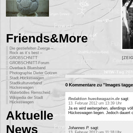
Friends&More
Die gestiefelten Zwerge –
Rock as it´s best –
GROBSCHNITT
[ZEI
GROBSCHNITT-Forum
Overback Bluesband
Photographie Dieter Gotzen
Stadt Hückeswagen
Stadtkulturverband
0 Kommentare zu “Images tagg
Hückeswagen
Waterbölles Remscheid
Wikipedia der Stadt
Redaktion hueckwagazin.de
sagt:
Hückeswagen
13. Februar 2012 um 13:39 Uhr
Ja es wird weitergehen, allerdings völ
Aktuelle
Hückeswagen liegen. Jedoch dauert di
News
Johannes P.
sagt:
13. Februar 2012 um 11:18 Uhr