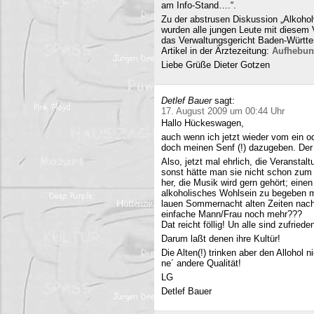
am Info-Stand….“.
Zu der abstrusen Diskussion „Alkohol
wurden alle jungen Leute mit diesem
das Verwaltungsgericht Baden-Württe
Artikel in der Ärztezeitung:
Aufhebun
Liebe Grüße Dieter Gotzen
Detlef Bauer
sagt:
17. August 2009 um 00:44 Uhr
Hallo Hückeswagen,
auch wenn ich jetzt wieder vom ein o
doch meinen Senf (!) dazugeben. Der A
Also, jetzt mal ehrlich, die Veranstalt
sonst hätte man sie nicht schon zum 
her, die Musik wird gern gehört; eine
alkoholisches Wohlsein zu begeben mi
lauen Sommernacht alten Zeiten nac
einfache Mann/Frau noch mehr???
Dat reicht föllig! Un alle sind zufriede
Darum laßt denen ihre Kultür!
Die Alten(!) trinken aber den Allohol 
ne´ andere Qualität!
LG
Detlef Bauer