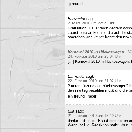
lg marcel
Babynator
sagt:
2. März 2010 um 22:25 Uhr
Gratulation. Da ist doch gedreht word
zuerst eure artikel hier, die auf der s
städtchen was keiner kennt den nrw-t
Karneval 2010 in Hückeswagen | Hü
24. Februar 2010 um 23:04 Uhr
[…] Karneval 2010 in Hückeswagen:
Ein Rader
sagt:
22. Februar 2010 um 21:02 Uhr
? unterstützung aus hückeswagen? ihr
den nrw tag bezahlen müßt und die b
ein freundl. rader
Ulla
sagt:
21. Februar 2010 um 18:49 Uhr
danke f. d. Infos. Es ist eine riesens
Wenn ihr i. d. Redaktion mehr wisst, b