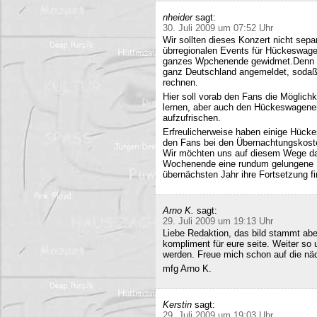
nheider
sagt:
30. Juli 2009 um 07:52 Uhr
Wir sollten dieses Konzert nicht sepa
übrregionalen Events für Hückeswagen
ganzes Wpchenende gewidmet.Denn se
ganz Deutschland angemeldet, sodaß 
rechnen.
Hier soll vorab den Fans die Möglich
lernen, aber auch den Hückeswagener
aufzufrischen.
Erfreulicherweise haben einige Hücke
den Fans bei den Übernachtungskost
Wir möchten uns auf diesem Wege da
Wochenende eine rundum gelungene Sa
übernächsten Jahr ihre Fortsetzung fi
Arno K.
sagt:
29. Juli 2009 um 19:13 Uhr
Liebe Redaktion, das bild stammt a
kompliment für eure seite. Weiter so
werden. Freue mich schon auf die nä
mfg Arno K.
Kerstin
sagt:
29. Juli 2009 um 19:03 Uhr