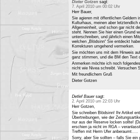
Dieter Gotzen
sagt:
7. April 2010 um 00:02 Uhr
Herr Bauer,
Sie agieren mit öffentlichen Geldern 
Kulturhaus, meinen aber letztendlich
Allgemeinheit, und schon gar nicht d
steht. Nennen Sie hier einen Grund wa
unterschreiben, und jährlich einen Mi
welchen „Blödsinn“ Sie entdeckt habe
Korrekturen umgehend vermerken.
Sie möchten uns mit dem Hinweis auf 
ganz stimmen, und die BM den Text q
Anmerken möchte ich noch folgendes
nicht wie Nivea schreibt. Versuchen 
Mit freundlichem Gruß
Dieter Gotzen
Detlef Bauer
sagt:
2. April 2010 um 22:03 Uhr
Herr Gotzen,
Sie schreiben Blödsinn! Ihr Artikel 
Übertreibungen, wie der Zeitungsartik
nur aus der Reserve locken sollte! (D
erschien ja nicht im RGA – veranlasst
Treffen mit Herrn Ufer anberaumt…..
Sorry, aber Sie sollten – falls Sie ei