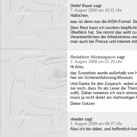
Detlef Bauer
sagt:
7. August 2009 um 10:11 Uhr
Hallöchen,
was ist denn nun die AIDA-Formel. Der
Dem Rest kann ich insofern beipflich
Überblick hat. Sie nimmt das wohl zu 
Verantwortlichen der Arbeitskreise un
man auch bei Presse und Internet mit
Redaktion Hückwagazin
sagt:
2. August 2009 um 01:29 Uhr
Hi Arno,
das Szenefoto wurde außerhalb von H
hier ein Schienenfahrzeug-Museum.
Und Danke für den Zuspruch, wobei w
sei noch, dass Ihr als Leser die The
sollt). Daher verweise ich noch einma
muss ja nicht direkt ein mehrseitiger A
Dieter Gotzen
nheider
sagt:
1. August 2009 um 09:37 Uhr
Also ich bin dabei, und hoffentlich 